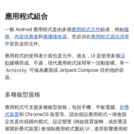
應用程式組合
一般 Android 應用程式是由多個
應用程式元件
組成，例如
服
務
、
內容供應者
和
廣播接收器
。您必須在
應用程式資訊清單
中宣告這些元件。
應用程式的使用者介面也是元件。過去，UI 是使用多個
活
動
建構而成。不過，現代應用程式採用單一活動架構。單一
Activity
可做為畫面或 Jetpack Compose 目的地的容
器。
多種板型規格
應用程式可支援多種板型規格，包括手機、平板電腦、
折疊
式裝置
和 ChromeOS 裝置等。請勿假設應用程式一律會固
定在直向或橫向模式。設定變更 (例如裝置旋轉，或折疊及
展開折疊式裝置) 會強制應用程式重組 UI，進而影響應用程