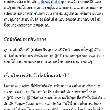
แต่ยังรวมถึง แท็บเล็ต
อุปกรณ์พับได้
อุปกรณ์ ChromeOS และ
อื่นๆ อย่าคิดไปเองว่าแอปจะอยู่ในแนวตั้งหรือแนวนอนเสมอ การ
เปลี่ยนแปลงการกำหนดค่า เช่น การหมุนอุปกรณ์ หรือการพับและ
กางอุปกรณ์แบบพับได้ จะบังคับให้แอป จัดองค์ประกอบ UI ใหม่
ซึ่งจะส่งผลต่อสถานะของแอป
ข้อจำกัดของทรัพยากร
อุปกรณ์เคลื่อนที่ (แม้จะเป็นอุปกรณ์ที่มีหน้าจอขนาดใหญ่) มีข้อ
จำกัดด้านทรัพยากร ดังนั้นระบบปฏิบัติการอาจหยุดกระบวนการของ
แอปได้ทุกเมื่อเพื่อจัดสรร ทรัพยากรให้กับกระบวนการอื่นๆ
เงื่อนไขการเปิดตัวที่เปลี่ยนแปลงได้
ในสภาพแวดล้อมที่มีข้อจำกัดด้านทรัพยากร คอมโพเนนต์ของแอ
ปอาจ เปิดตัวแยกกันและไม่เป็นไปตามลำดับ นอกจากนี้ ระบบ
ปฏิบัติการหรือ ผู้ใช้ยังทำลายคอมโพเนนต์ได้ทุกเมื่อ ดังนั้นจึงไม่ควร
จัดเก็บข้อมูลหรือสถานะของแอปพลิเคชันไว้ในคอมโพเนนต์ของ
แอป ทำให้คอมโพเนนต์ของแอปมีข้อมูลครบถ้วนในตัวเอง โดยไม่