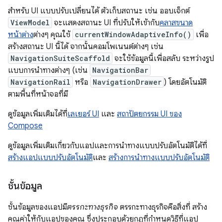
สำหรับ UI แบบปรับเปลี่ยนได้ ตัวเก็บสถานะ เช่น ออบเจ็กต์
ViewModel
จะแสดงสถานะ UI ที่ปรับให้เข้ากับ
คลาสขนาด
หน้าต่าง
ต่างๆ คุณใช้
currentWindowAdaptiveInfo()
เพื่อ
สร้างสถานะ UI นี้ได้ จากนั้นคอมโพเนนต์ต่างๆ เช่น
NavigationSuiteScaffold
จะใช้ข้อมูลนี้เพื่อสลับ ระหว่างรูป
แบบการนำทางต่างๆ (เช่น
NavigationBar
NavigationRail
หรือ
NavigationDrawer
) โดยอัตโนมัติ
ตามพื้นที่หน้าจอที่มี
ดูข้อมูลเพิ่มเติมได้ที่
เลเยอร์ UI
และ
สถาปัตยกรรม UI ของ
Compose
ดูข้อมูลเพิ่มเติมเกี่ยวกับแอปและการนำทางแบบปรับอัตโนมัติได้ที่
สร้างแอปแบบปรับอัตโนมัติ
และ
สร้างการนำทางแบบปรับอัตโนมัติ
ชั้นข้อมูล
ชั้นข้อมูลของแอปมี
ตรรกะทางธุรกิจ
ตรรกะทางธุรกิจคือสิ่งที่ สร้าง
คุณค่าให้กับแอปของคุณ ซึ่งประกอบด้วยกฎที่กำหนดวิธีที่แอป