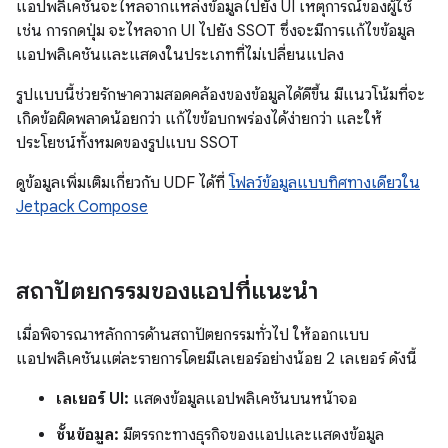
แอปพลิเคชันจะไหลจากแหล่งข้อมูลไปยัง UI เหตุการณ์ของผู้ใช้
เช่น การกดปุ่ม จะไหลจาก UI ไปยัง SSOT ซึ่งจะมีการแก้ไขข้อมูล
แอปพลิเคชันและแสดงในประเภทที่ไม่เปลี่ยนแปลง
รูปแบบนี้ช่วยรักษาความสอดคล้องของข้อมูลได้ดีขึ้น มีแนวโน้มที่จะ
เกิดข้อผิดพลาดน้อยกว่า แก้ไขข้อบกพร่องได้ง่ายกว่า และให้
ประโยชน์ทั้งหมดของรูปแบบ SSOT
ดูข้อมูลเพิ่มเติมเกี่ยวกับ UDF ได้ที่
โฟลว์ข้อมูลแบบทิศทางเดียวใน
Jetpack Compose
สถาปัตยกรรมของแอปที่แนะนำ
เมื่อพิจารณาหลักการด้านสถาปัตยกรรมทั่วไป ให้ออกแบบ
แอปพลิเคชันแต่ละรายการโดยมีเลเยอร์อย่างน้อย 2 เลเยอร์ ดังนี้
เลเยอร์ UI:
แสดงข้อมูลแอปพลิเคชันบนหน้าจอ
ชั้นข้อมูล:
มีตรรกะทางธุรกิจของแอปและแสดงข้อมูล