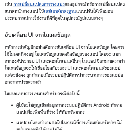
เช่น
การเปลี่ยนแปลงการวางแนว
ของอุปกรณ์หรือการเปลี่ยนแปลง
ขนาดหน้าต่างแอป ใช้
เลย์เอาต์มาตรฐาน
แบบปรับได้เพื่อมอบ
ประสบการณ์การใช้งานที่ดีที่สุดในอุปกรณ์รูปแบบต่างๆ
ขับเคลื่อน UI จากโมเดลข้อมูล
หลักการสำคัญอีกอย่างคือการขับเคลื่อน UI จากโมเดลข้อมูล โดยควร
ใช้โมเดลที่คงอยู่ โมเดลข้อมูลแสดงถึงข้อมูลของแอป โดยจะ แยก
จากองค์ประกอบ UI และคอมโพเนนต์อื่นๆ ในแอป ซึ่งหมายความว่า
โมเดลข้อมูลจะไม่เชื่อมโยงกับวงจร UI และคอมโพเนนต์ของแอป
แต่จะยังคง ถูกทำลายเมื่อระบบปฏิบัติการนำกระบวนการของแอปอ
อกจากหน่วยความจำ
โมเดลแบบถาวรเหมาะสำหรับกรณีต่อไปนี้
ผู้ใช้จะไม่สูญเสียข้อมูลหากระบบปฏิบัติการ Android ทำลาย
แอปเพื่อเพิ่มพื้นที่ว่าง ให้กับทรัพยากร
แอปจะยังคงทำงานต่อไปในกรณีที่การเชื่อมต่อเครือข่าย ไม่
สม่ำเสมอหรือใช้งานไม่ได้