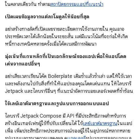
ในคลาสเดียวกัน ทำตาม
สถาปัตยกรรมแอปที่แนะนำ
เปิดเผยข้อมูลจากแต่ละโมดูลให้น้อยที่สุด
อย่าสร้างทางลัดที่เปิดเผยรายละเอียดการใช้งานภายใน คุณอาจ
ประหยัดเวลาได้เล็กน้อยในระยะสั้น แต่มีแนวโน้มที่จะก่อให้เกิด
หนี้ทางเทคนิคหลายครั้งเมื่อโค้ดเบสมีการพัฒนา
มุ่งเน้นที่แกนหลักที่เป็นเอกลักษณ์ของแอปเพื่อให้แอปโดด
เด่นจากแอปอื่นๆ
อย่าเสียเวลาเขียนโค้ด Boilerplate เดิมซ้ำแล้วซ้ำเล่า แต่ให้ใช้เวลา
และพลังงานไปกับสิ่งที่ทำให้แอปของคุณโดดเด่นแทน ให้ไลบรารี
Jetpack และไลบรารีอื่นๆ ที่แนะนำจัดการบอยเลอร์เพลตที่ซ้ำซ้อน
ใช้เลย์เอาต์มาตรฐานและรูปแบบการออกแบบแอป
ไลบรารี Jetpack Compose มี API ที่มีประสิทธิภาพสำหรับการ
สร้างอินเทอร์เฟซผู้ใช้ที่ปรับเปลี่ยนได้ ใช้
เลย์เอาต์มาตรฐาน
ในแอป
เพื่อ เพิ่มประสิทธิภาพประสบการณ์ของผู้ใช้ในอุปกรณ์หลากหลาย
รูปแบบและขนาดการแสดงผล ดู
แกลเลอรี
รูปแบบการออกแบบแอ