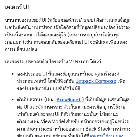
เลเยอร์ UI
บทบาทของเลเยอร์ UI (หรือ
เลเยอร์การนำเสนอ
) คือการแสดงข้อมูล
แอปพลิเคชัน บนหน้าจอ เมื่อใดก็ตามที่ข้อมูลเปลี่ยนแปลง ไม่ว่าจะ
เป็นเนื่องจากการโต้ตอบของผู้ใช้ (เช่น การกดปุ่ม) หรืออินพุต
ภายนอก (เช่น การตอบกลับของเครือข่าย) UI จะอัปเดตเพื่อแสดง
การเปลี่ยนแปลง
เลเยอร์ UI ประกอบด้วยโครงสร้าง 2 ประเภท ได้แก่
องค์ประกอบ UI ที่แสดงข้อมูลบนหน้าจอ คุณสร้างองค์
ประกอบเหล่านี้ โดยใช้ฟังก์ชัน
Jetpack Compose
เพื่อ
รองรับเลย์เอาต์แบบปรับอัตโนมัติ
ตัวเก็บสถานะ (เช่น
ViewModel
) ที่เก็บข้อมูล แสดงข้อมูล
ต่อ UI และจัดการตรรกะ ตัวเก็บสถานะควรมีอายุการใช้งาน
เท่ากับองค์ประกอบ UI ที่ตัวเก็บสถานะนั้นๆ ให้สถานะ
ตัวอย่างเช่น ViewModel สำหรับ หน้าจอควรคงอยู่ในหน่วย
ความจำจนกว่าจะนำหน้าจอออกจาก Back Stack การนำทาง
ย้อนกลับของแอป ดูข้อมูลเพิ่มเติมได้ที่
อายุการใช้งานของ