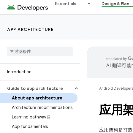
Essentials
Design & Plan
APP ARCHITECTURE
AI 翻译可
Introduction
Guide to app architecture
Android Developer
About app architecture
应用
Architecture recommendations
Learning pathway ⍈
App fundamentals
应用架构是打造