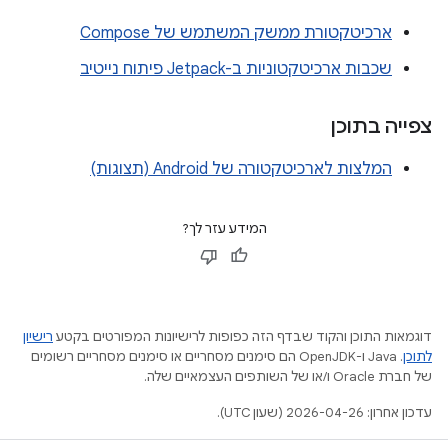
ארכיטקטורת ממשק המשתמש של Compose
שכבות ארכיטקטוניות ב-Jetpack פיתוח נייטיב
צפייה בתוכן
המלצות לארכיטקטורה של Android (תצוגות)
המידע עזר לך?
דוגמאות התוכן והקוד שבדף הזה כפופות לרישיונות המפורטים בקטע
רישיון
לתוכן
.‏ Java ו-OpenJDK הם סימנים מסחריים או סימנים מסחריים רשומים
של חברת Oracle ו/או של השותפים העצמאיים שלה.
עדכון אחרון: 2026-04-26 (שעון UTC).