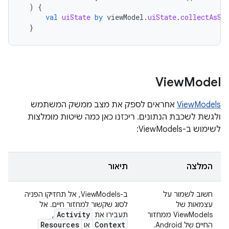
)
{
val
uiState
by
viewModel
.
uiState
.
collectAsSt
}
View
Model
ViewModels
אחראים לספק את מצב ממשק המשתמש
ולגשת לשכבת הנתונים. ריכזנו כאן כמה שיטות מומלצות
לשימוש ב-ViewModels:
המלצה
תיאור
חשוב לשמור על
ב-ViewModels, אל תחזיקו הפניה
עצמאות של
לסוג שקשור למחזור חיים. אל
Activity
ViewModels ממחזור
תעבירו את
,‏
Resources
Context
החיים של Android.
או