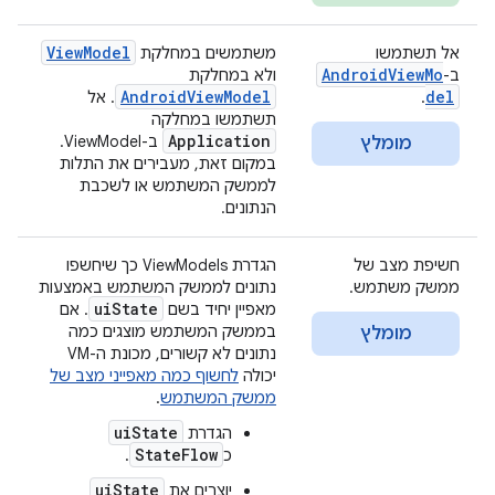
ViewModel
אל תשתמשו
משתמשים במחלקת
AndroidViewMo
ב-
ולא במחלקת
AndroidViewModel
del
.
. אל
תשתמשו במחלקה
Application
ב-ViewModel.
מומלץ
במקום זאת, מעבירים את התלות
לממשק המשתמש או לשכבת
הנתונים.
חשיפת מצב של
הגדרת ViewModels כך שיחשפו
ממשק משתמש.
נתונים לממשק המשתמש באמצעות
ui
State
מאפיין יחיד בשם
. אם
בממשק המשתמש מוצגים כמה
מומלץ
נתונים לא קשורים, מכונת ה-VM
יכולה
לחשוף כמה מאפייני מצב של
ממשק המשתמש
.
uiState
הגדרת
StateFlow
כ
.
uiState
יוצרים את