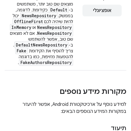
מוצאים שם טוב יותר, משתמשים
Default
ב-
כקידומת. לדוגמה,
אופציונלי
News
Repository
בממשק
יכול
Offline
First
להיות שיהיה לכם
In
Memory
News
Repository
או
News
Repository
. אם לא מוצאים
שם טוב, אפשר להשתמש
Default
News
Repository
ב-
.
Fake
צריך להוסיף את הקידומת
להטמעות מזויפות, כמו בדוגמה
Fake
Authors
Repository
.
מקורות מידע נוספים
למידע נוסף על ארכיטקטורת Android, אפשר להיעזר
במקורות המידע הנוספים הבאים:
תיעוד