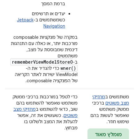
ברמת המסך
יעדים או תרשימים
כשמשתמשים ב-
Jetpack
Navigation
במקרה של פונקציות composable
מורכבות יותר, או כאלה עם התנהגות
דינמית שמבוססת על מצב,
משתמשים
rememberViewModelStoreO
ב-
wner()
כדי להגדיר את ה-
ViewModel ישירות לאתר הקריאה
של הפונקציה composable.
משתמשים ב
מחזיקי
כדי לטפל במורכבות ברכיבי ממשק
מצב פשוטים
ברכיבי
משתמש שאפשר להשתמש בהם
ממשק משתמש
שוב, כדאי להשתמש ב
מחזיקי מצב
שאפשר לעשות בהם
פשוטים
. כשעושים את זה, אפשר
שימוש חוזר.
להעלות את המצב ולשלוט בו
מבחוץ.
מומלץ מאוד