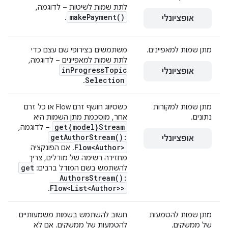
לתת שמות לשיטות – לדוגמה,
make
Payment(
)
.
אופציונלי
מתן שמות למאפיינים.
משתמשים בצירופי שם עצם כדי
לתת שמות למאפיינים – לדוגמה,
in
Progress
Topic
אופציונלי
Selection
.
מתן שמות למקורות
כשסיווג חושף זרם Flow או כל זרם
נתונים.
אחר, מוסכמת מתן השמות היא
get{model}Stream
– לדוגמה,
get
Author
Stream(
):
אופציונלי
Flow<Author>
. אם הפונקציה
מחזירה רשימה של מודלים, צריך
get
להשתמש בשם המודל ברבים:
Authors
Stream(
):
Flow<List<Author>>
.
מתן שמות להטמעות
חשוב להשתמש בשמות משמעותיים
של ממשקים.
להטמעות של ממשקים. אם לא