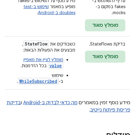
עדיף להשתמש ב-
מידע נוסף על השימוש ב-fakes
fakes במקום ב-
מופיע במאמר
שימוש ב-test
mocks.
doubles ב-Android
.
מומלץ מאוד
State
Flow
בדיקת StateFlows.
כשבודקים את
,
מבצעים את הפעולות הבאות:
מומלץ מאוד
מומלץ לציין את מאפיין
value
בכל הזדמנות.
שימוש
WhileSubscribed
ב-
.
מידע נוסף זמין במאמרים
מה כדאי לבדוק ב-Android
ו
בדיקת
פריסת פיתוח נייטיב
.