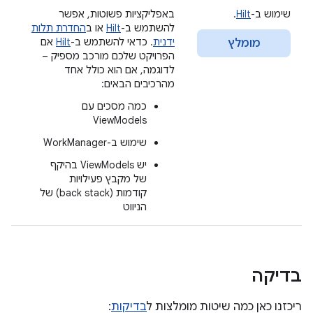
שימוש ב-
Hilt
.
באפליקציות פשוטות, אפשר
להשתמש ב-
Hilt
או ב
החדרת תלות
ידנית
. כדאי להשתמש ב-
Hilt
אם
מומלץ
הפרויקט שלכם מורכב מספיק –
לדוגמה, אם הוא כולל אחד
מהרכיבים הבאים:
כמה מסכים עם
ViewModels
שימוש ב-WorkManager
יש ViewModels בהיקף
של מקבץ פעילויות
קודמות (back stack) של
הניווט
בדיקה
ריכזנו כאן כמה שיטות מומלצות ל
בדיקות
: