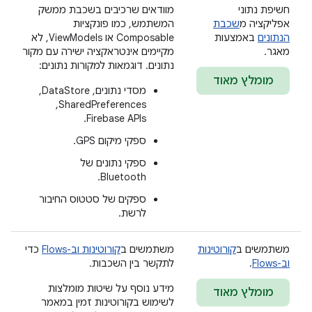
חשיפת נתוני
מוודאים שרכיבים בשכבת ממשק
אפליקציה מ
שכבת
המשתמש, כמו פונקציות
הנתונים
באמצעות
Composable או ViewModels, לא
מאגר.
מקיימים אינטראקציה ישירה עם מקור
נתונים. דוגמאות למקורות נתונים:
מומלץ מאוד
מסדי נתונים, DataStore, ‏
SharedPreferences, ‏
Firebase APIs.
ספקי מיקום GPS.
ספקי נתונים של
Bluetooth.
ספקים של סטטוס החיבור
לרשת.
משתמשים ב
קורוטינות
משתמשים ב
קורוטינות וב-Flows
כדי
וב-Flows
.
לתקשר בין השכבות.
מידע נוסף על שיטות מומלצות
מומלץ מאוד
לשימוש בקורוטינות זמין במאמר