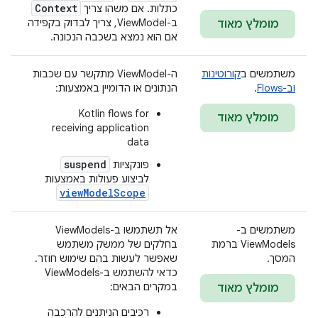
Context
כתלות. אם משהו צריך
ב-ViewModel, צריך לבדוק בקפידה
מומלץ מאוד
אם הוא נמצא בשכבה הנכונה.
משתמשים ב
קורוטינות
ה-ViewModel מתקשר עם שכבות
וב-Flows
.
הנתונים או הדומיין באמצעות:
Kotlin flows for
מומלץ מאוד
receiving application
data
suspend
פונקציות
לביצוע פעולות באמצעות
viewModelScope
משתמשים ב-
אל תשתמשו ב-ViewModels
ViewModels ברמת
בחלקים של ממשק משתמש
המסך.
שאפשר לעשות בהם שימוש חוזר.
כדאי להשתמש ב-ViewModels
במקרים הבאים:
מומלץ מאוד
רכיבים הניתנים להרכבה