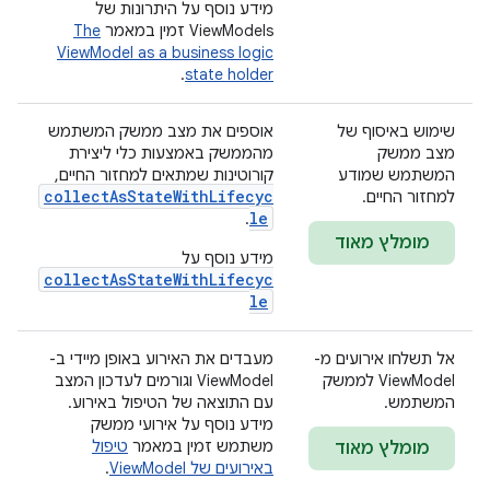
מידע נוסף על היתרונות של
ViewModels זמין במאמר
The
ViewModel as a business logic
.
state holder
שימוש באיסוף של
אוספים את מצב ממשק המשתמש
מצב ממשק
מהממשק באמצעות כלי ליצירת
המשתמש שמודע
קורוטינות שמתאים למחזור החיים,
collectAsStateWithLifecyc
למחזור החיים.
le
.
מומלץ מאוד
מידע נוסף על
collectAsStateWithLifecyc
le
אל תשלחו אירועים מ-
מעבדים את האירוע באופן מיידי ב-
ViewModel לממשק
ViewModel וגורמים לעדכון המצב
המשתמש.
עם התוצאה של הטיפול באירוע.
מידע נוסף על אירועי ממשק
משתמש זמין במאמר
טיפול
מומלץ מאוד
באירועים של ViewModel
.