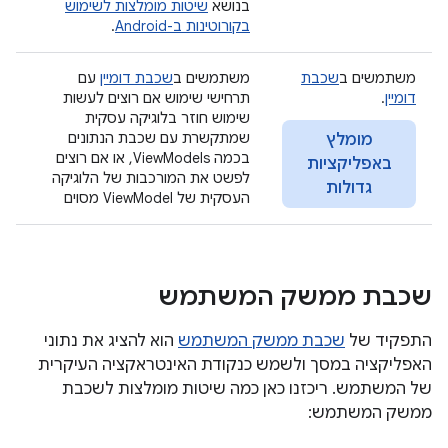
בנושא
שיטות מומלצות לשימוש
בקורוטינות ב-Android
.
משתמשים ב
שכבת
משתמשים ב
שכבת דומיין
עם
דומיין
.
תרחישי שימוש אם רוצים לעשות
שימוש חוזר בלוגיקה עסקית
שמתקשרת עם שכבת הנתונים
מומלץ
בכמה ViewModels, או אם רוצים
באפליקציות
לפשט את המורכבות של הלוגיקה
גדולות
העסקית של ViewModel מסוים
שכבת ממשק המשתמש
התפקיד של
שכבת ממשק המשתמש
הוא להציג את נתוני
האפליקציה במסך ולשמש כנקודת האינטראקציה העיקרית
של המשתמש. ריכזנו כאן כמה שיטות מומלצות לשכבת
ממשק המשתמש: