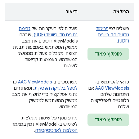
המלצה
תיאור
פועלים לפי
זרימת
פועלים לפי העקרונות של
זרימת
נתונים חד-כיוונית
נתונים חד-כיוונית (UDF)
, שבהם
(UDF)
.
ViewModels חושפים את מצב
ממשק המשתמש באמצעות תבנית
הצופה ומקבלים פעולות מממשק
מומלץ מאוד
המשתמש באמצעות קריאות
לשיטות.
כדאי להשתמש ב-
משתמשים ב-
AAC ViewModels
כדי
AAC ViewModels
אם
לטפל בלוגיקה העסקית
, ומאחזרים
היתרונות שלהם
נתוני אפליקציה כדי לחשוף את מצב
רלוונטיים לאפליקציה
ממשק המשתמש לממשק
שלכם.
המשתמש.
מידע נוסף על שיטות מומלצות
מומלץ מאוד
לשימוש ב-ViewModel זמין במאמר
המלצות לארכיטקטורה
.