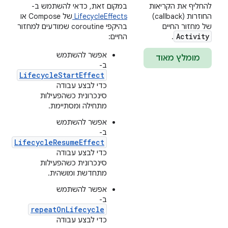
להחליף את הקריאות
במקום זאת, כדאי להשתמש ב-
החוזרות (callback)
LifecycleEffects
של Compose או
של מחזור החיים
בהיקפי coroutine שמודעים למחזור
Activity
.
החיים:
אפשר להשתמש
מומלץ מאוד
ב-
LifecycleStartEffect
כדי לבצע עבודה
סינכרונית כשהפעילות
מתחילה ומסתיימת.
אפשר להשתמש
ב-
LifecycleResumeEffect
כדי לבצע עבודה
סינכרונית כשהפעילות
מתחדשת ומושהית.
אפשר להשתמש
ב-
repeatOnLifecycle
כדי לבצע עבודה