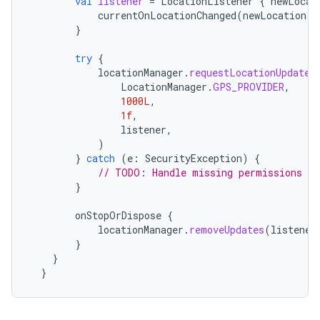
val
listener
=
LocationListener
{
newLocat
currentOnLocationChanged
(
newLocation
)
}
try
{
locationManager
.
requestLocationUpdates
LocationManager
.
GPS_PROVIDER
,
1000L
,
1f
,
listener
,
)
}
catch
(
e
:
SecurityException
)
{
// TODO: Handle missing permissions
}
onStopOrDispose
{
locationManager
.
removeUpdates
(
listener
}
}
}