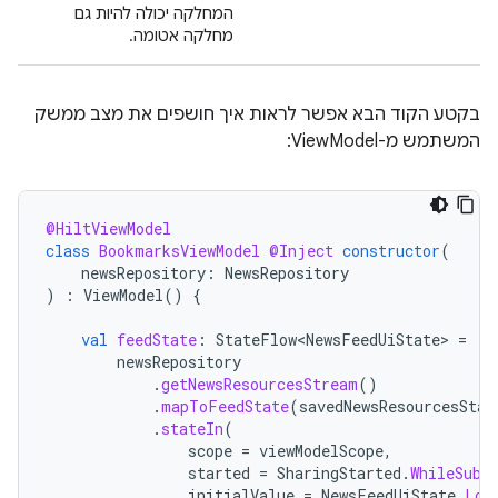
המחלקה יכולה להיות גם
מחלקה אטומה.
בקטע הקוד הבא אפשר לראות איך חושפים את מצב ממשק
המשתמש מ-ViewModel:
@HiltViewModel
class
BookmarksViewModel
@Inject
constructor
(
newsRepository
:
NewsRepository
)
:
ViewModel
()
{
val
feedState
:
StateFlow<NewsFeedUiState>
=
newsRepository
.
getNewsResourcesStream
()
.
mapToFeedState
(
savedNewsResourcesStat
.
stateIn
(
scope
=
viewModelScope
,
started
=
SharingStarted
.
WhileSubs
initialValue
=
NewsFeedUiState
.
Loa