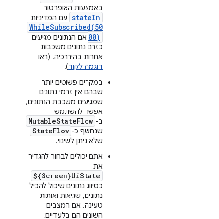
באמצעות האופרטור
stateIn
עם המדיניות
WhileSubscribed(50
00)
אם הנתונים מגיעים
כזרם נתונים משכבות
אחרות בהיררכיה. (ראו
דוגמה לקוד
).
במקרים פשוטים יותר
שבהם אין זרמי נתונים
שמגיעים משכבת הנתונים,
אפשר להשתמש
MutableStateFlow
ב-
StateFlow
שנחשף כ-
שלא ניתן לשינוי.
אתם יכולים לבחור להגדיר
את
${Screen}UiState
כסיווג נתונים שיכול להכיל
נתונים, שגיאות ואותות
טעינה. אם המצבים
השונים הם בלעדיים,