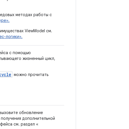
редовых методах работы с
уре».
имуществах ViewModel см.
ес-логики».
ейса с помощью
тывающего жизненный цикл,
cycle
можно прочитать
 вызовите обновление
я получения дополнительной
фейса см. раздел «