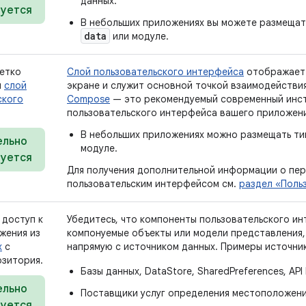
данных.
уется
В небольших приложениях вы можете размещать
data
или модуле.
четко
Слой пользовательского интерфейса
отображает 
й
слой
экране и служит основной точкой взаимодействи
ского
Compose
— это рекомендуемый современный инст
пользовательского интерфейса вашего приложени
В небольших приложениях можно размещать ти
ельно
модуле.
уется
Для получения дополнительной информации о пе
пользовательским интерфейсом см.
раздел «Поль
 доступ к
Убедитесь, что компоненты пользовательского ин
жения из
компонуемые объекты или модели представления,
х
с
напрямую с источником данных. Примеры источни
зитория.
Базы данных, DataStore, SharedPreferences, API 
ельно
Поставщики услуг определения местоположени
уется