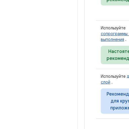
Используйте
сопрограммы 
выполнения
.
Настоят
рекоменд
Используйте
слой
.
Рекоменд
для кру
прилож