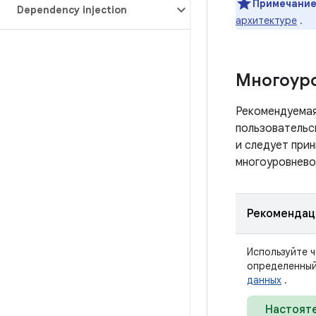
Примечание
Dependency injection
архитектуре
.
Многоуро
Рекомендуема
пользовательс
и следует при
многоуровнево
Рекомендац
Используйте 
определенны
данных
.
Настоят