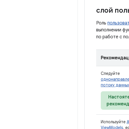
слой пол
Роль
пользова
выполнении фу
по работе с п
Рекомендац
Следуйте
однонаправл
потоку данных
Настоят
рекоменд
Используйте
ViewModels,
ес