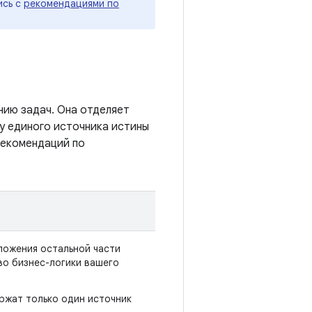
ись с
рекомендациями по
ию задач. Она отделяет
у единого источника истины
рекомендаций по
ложения остальной части
о бизнес-логики вашего
ржат только один источник