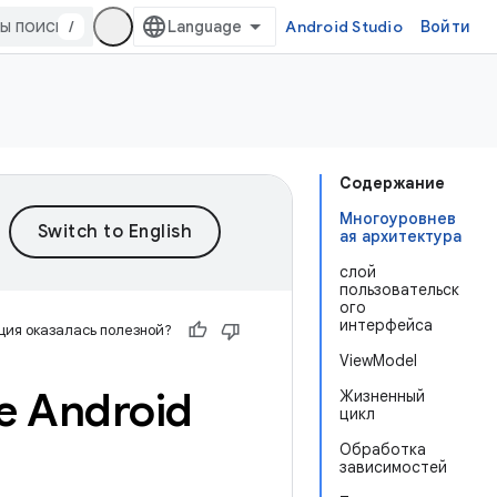
/
Android Studio
Войти
Содержание
Многоуровнев
ая архитектура
слой
пользовательск
ого
интерфейса
ия оказалась полезной?
ViewModel
е Android
Жизненный
цикл
Обработка
зависимостей