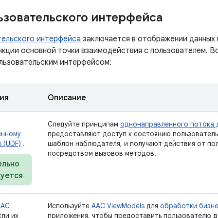
ьзовательского интерфейса
тельского интерфейса
заключается в отображении данных 
нкции основной точки взаимодействия с пользователем. В
ользовательским интерфейсом:
ия
Описание
Следуйте принципам
однонаправленного потока д
енному
предоставляют доступ к состоянию пользователь
 (UDF)
.
шаблон наблюдателя, и получают действия от по
посредством вызовов методов.
ельно
уется
AAC
Используйте
AAC ViewModels
для
обработки бизне
ли их
приложения, чтобы предоставить пользователю д