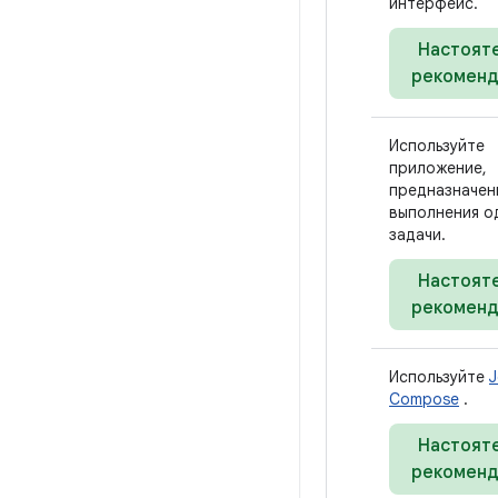
интерфейс.
Настоят
рекоменд
Используйте
приложение,
предназначен
выполнения о
задачи.
Настоят
рекоменд
Используйте
J
Compose
.
Настоят
рекоменд