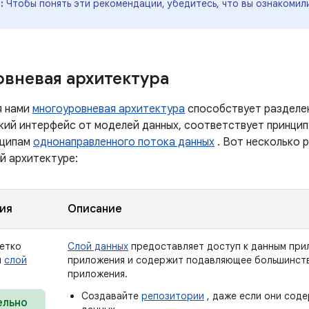
:
Чтобы понять эти рекомендации, убедитесь, что вы ознакомил
вневая архитектура
я нами
многоуровневая архитектура
способствует разделен
кий интерфейс от моделей данных, соответствует принцип
нципам
однонаправленного потока данных
. Вот несколько 
й архитектуре:
ия
Описание
четко
Слой данных
предоставляет доступ к данным при
й
слой
приложения и содержит подавляющее большинств
приложения.
Создавайте
репозитории
, даже если они соде
ельно