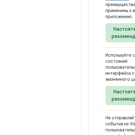
преимуществ
применимы к 
приложению.
Настоят
рекоменд
Используйте 
состояний
пользователь
интерфейса с
жизненного ц
Настоят
рекоменд
Не отправляй
события из Vi
пользователь