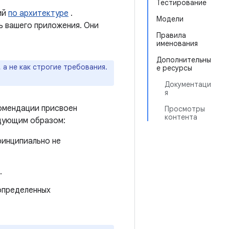
Тестирование
ий
по архитектуре
.
Модели
ь вашего приложения. Они
Правила
именования
Дополнительны
а не как строгие требования.
е ресурсы
Документаци
я
комендации присвоен
Просмотры
контента
едующим образом:
ринципиально не
.
определенных