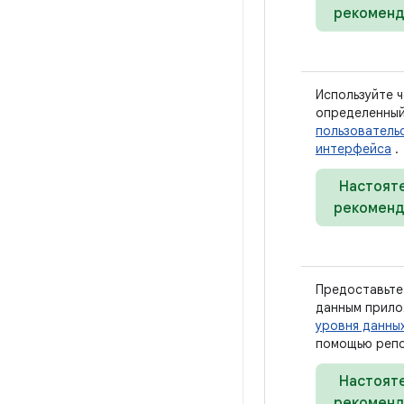
рекоменд
Используйте 
определенны
пользователь
интерфейса
.
Настоят
рекоменд
Предоставьте
данным прило
уровня данны
помощью репо
Настоят
рекоменд