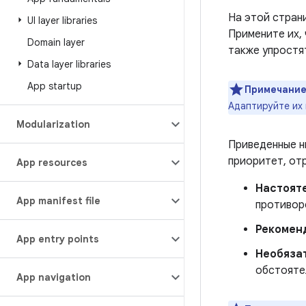
На этой стран
UI layer libraries
Примените их,
Domain layer
также упростя
Data layer libraries
App startup
Примечание
Адаптируйте их
Modularization
Приведенные н
приоритет, от
App resources
Настоят
App manifest file
противор
Рекомен
App entry points
Необяза
обстояте
App navigation