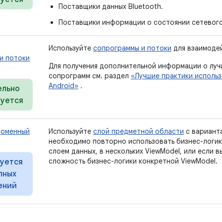
Поставщики данных Bluetooth.
Поставщики информации о состоянии сетевого
Используйте
сопрограммы и потоки
для взаимодей
и потоки
Для получения дополнительной информации о луч
сопрограмм см. раздел
«Лучшие практики исполь
Android»
.
ельно
уется
доменный
Используйте
слой предметной области
с варианта
необходимо повторно использовать бизнес-логи
слоем данных, в нескольких ViewModel, или если в
сложность бизнес-логики конкретной ViewModel.
уется
пных
ений