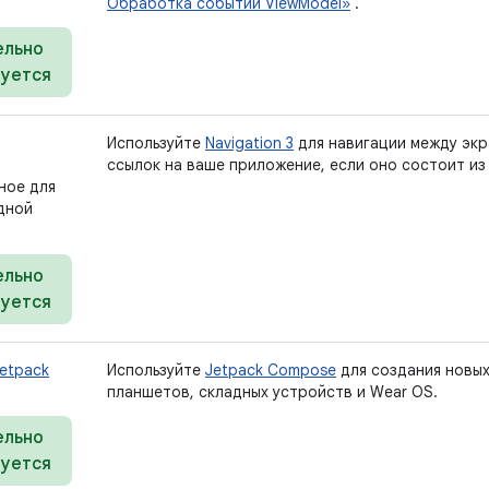
Обработка событий ViewModel»
.
ельно
уется
Используйте
Navigation 3
для навигации между экр
ссылок на ваше приложение, если оно состоит из
ное для
дной
ельно
уется
etpack
Используйте
Jetpack Compose
для создания новых
планшетов, складных устройств и Wear OS.
ельно
уется