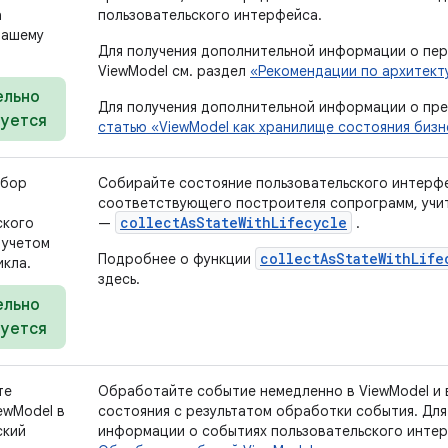
а
пользовательского интерфейса.
вашему
Для получения дополнительной информации о пе
ViewModel см. раздел
«Рекомендации по архитект
ельно
Для получения дополнительной информации о пре
уется
статью «ViewModel как хранилище состояния бизн
сбор
Собирайте состояние пользовательского интерф
соответствующего построителя сопрограмм, учи
collectAsStateWithLifecycle
ского
—
.
 учетом
collectAsStateWithLife
Подробнее о функции
икла.
здесь.
ельно
уется
те
Обработайте событие немедленно в ViewModel и
ewModel в
состояния с результатом обработки события. Дл
ский
информации о событиях пользовательского интер