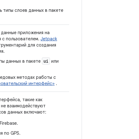
 типы слоев данных в пакете
данные приложения на
я с пользователем.
Jetpack
рументарий для создания
я.
ui
пы данных в пакете
или
редовых методах работы с
зовательский интерфейс»
.
терфейса, такие как
 не взаимодействуют
ков данных включают:
Firebase.
я по GPS.