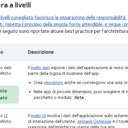
a a livelli
 livelli consigliata favorisce la separazione delle responsabilità.
ti, rispetta il principio della singola fonte attendibile, e segue i pr
 seguito sono riportate alcune best practice per l'architettura a
to
Descrizione
lo dati
Il
livello dati
espone i dati dell'applicazione al resto d
finito
parte della logica di business dell'app.
Crea
repository
anche se contengono una sola ori
nte
Nelle app di piccole dimensioni, puoi scegliere di inse
data
pacchetto o modulo
.
iato
llo
UI
Il
livello UI
mostra i dati dell'applicazione sullo scher
finito.
di interazione dell'utente.
Jetpack Compose
è il tool
creazione dell'interfaccia utente della tua app.