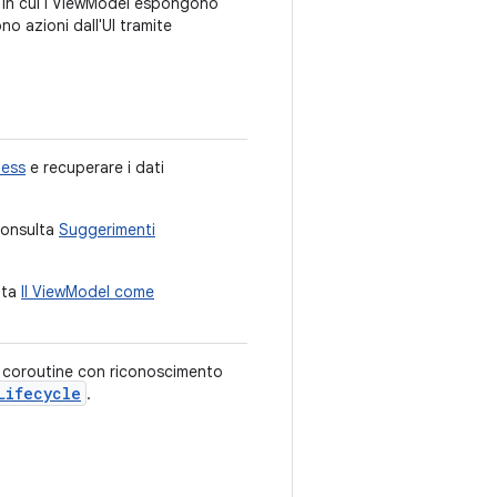
, in cui i ViewModel espongono
ono azioni dall'UI tramite
ness
e recuperare i dati
 consulta
Suggerimenti
lta
Il ViewModel come
r di coroutine con riconoscimento
Lifecycle
.