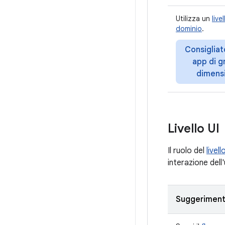
Utilizza un
livel
dominio
.
Consigliat
app di g
dimens
Livello UI
Il ruolo del
livell
interazione dell
Suggerimen