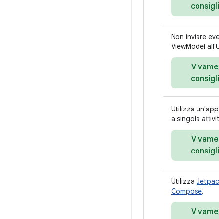
consigl
Non inviare eve
ViewModel all'U
Vivame
consigl
Utilizza un'app
a singola attivi
Vivame
consigl
Utilizza
Jetpac
Compose
.
Vivame