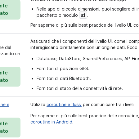
nte
Nelle app di piccole dimensioni, puoi scegliere di inse
iato
ui
pacchetto o modulo
.
Per saperne di più sulle best practice del livello UI, c
Assicurati che i componenti del livello UI, come i com
ne dal
interagiscano direttamente con un'origine dati. Ecco a
izzando un
Database, DataStore, SharedPreferences, API Fir
Fornitori di posizioni GPS.
nte
Fornitori di dati Bluetooth.
iato
Fornitori di stato della connettività di rete.
ine e
Utilizza
coroutine e flussi
per comunicare tra i livelli.
Per saperne di più sulle best practice delle coroutin
coroutine in Android
.
nte
iato