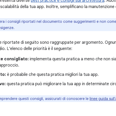
presenta diverse
best practice e consigli sull'architettura
. Adott
scalabilità della tua app. Inoltre, semplificano la manutenzione e 
ra i consigli riportati nel documento come suggerimenti e non come re
esigenze.
e riportate di seguito sono raggruppate per argomento. Ognuna 
io. L'elenco delle priorità è il seguente:
e consigliato:
implementa questa pratica a meno che non si
 approccio.
to:
è probabile che questa pratica migliori la tua app.
vo:
questa pratica può migliorare la tua app in determinate ci
prendere questi consigli, assicurati di conoscere le
linee guida sull