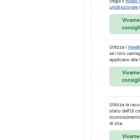
Segui il
flusso 
unidirezionale
Vivame
consigl
Utilizza i
View
se i loro vantag
applicano alla
Vivame
consigl
Utilizza la racc
stato dell'UI c
riconoscimento
di vita.
Vivame