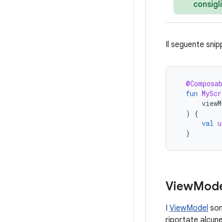
consigl
Il seguente snip
@Composa
fun
MyScr
viewM
)
{
val
u
}
View
Mode
I
ViewModel
sono
riportate alcun