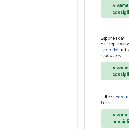
Vivame
consigl
Espone i dati
dell'applicazio
livello dati
util
repository.
Vivame
consigl
Utilizza
corout
flussi
.
Vivame
consigl