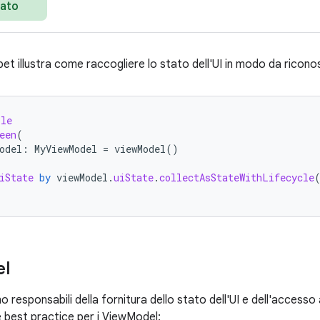
iato
pet illustra come raccogliere lo stato dell'UI in modo da riconosc
ble
een
(
odel
:
MyViewModel
=
viewModel
()
iState
by
viewModel
.
uiState
.
collectAsStateWithLifecycle
l
 responsabili della fornitura dello stato dell'UI e dell'accesso a
e best practice per i ViewModel: