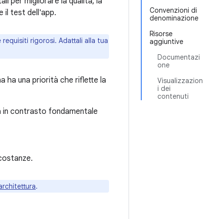
ali per migliorare la qualità, la
Convenzioni di
il test dell'app.
denominazione
Risorse
quisiti rigorosi. Adattali alla tua
aggiuntive
Documentazi
one
ha una priorità che riflette la
Visualizzazion
i dei
contenuti
a in contrasto fondamentale
rcostanze.
'architettura
.