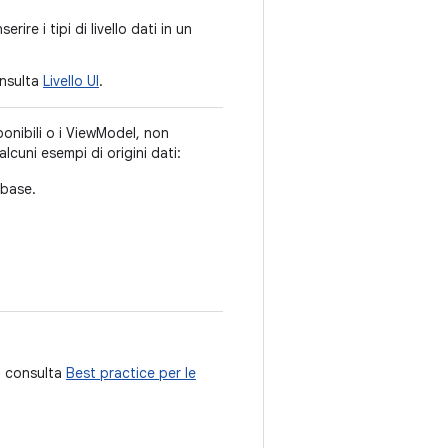
rire i tipi di livello dati in un
onsulta
Livello UI
.
ponibili o i ViewModel, non
lcuni esempi di origini dati:
ebase.
e, consulta
Best practice per le