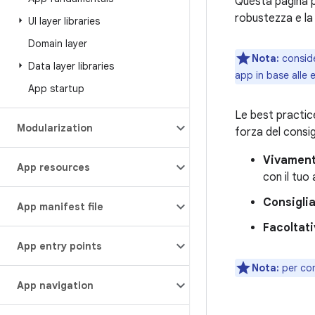
Questa pagina 
robustezza e la 
UI layer libraries
Domain layer
Nota:
conside
Data layer libraries
app in base alle 
App startup
Le best practic
Modularization
forza del consigl
Vivament
App resources
con il tuo
Consiglia
App manifest file
Facoltati
App entry points
Nota:
per com
App navigation