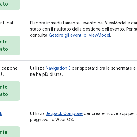
iato
nti dal
Elabora immediatamente l'evento nel ViewModel e ca
I.
stato con il risultato della gestione dell'evento. Per sa
consulta
Gestire gli eventi di ViewModel
.
nte
iato
licazione
Utilizza
Navigation 3
per spostarti tra le schermate e 
tà.
ne ha più di una.
nte
iato
k
Utilizza
Jetpack Compose
per creare nuove app per s
pieghevoli e Wear OS.
nte