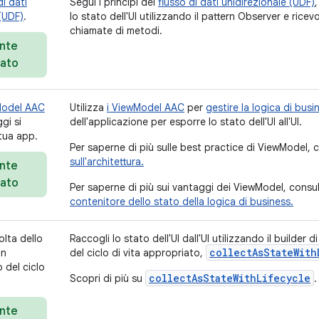
di dati
Segui i principi del
flusso di dati unidirezionale (UDF)
 (UDF)
.
lo stato dell'UI utilizzando il pattern Observer e ricev
chiamate di metodi.
nte
iato
Model AAC
Utilizza
i ViewModel AAC
per
gestire la logica di busi
gi si
dell'applicazione per esporre lo stato dell'UI all'UI.
 tua app.
Per saperne di più sulle best practice di ViewModel,
sull'architettura.
nte
iato
Per saperne di più sui vantaggi dei ViewModel, consu
contenitore dello stato della logica di business.
olta dello
Raccogli lo stato dell'UI dall'UI utilizzando il builde
collectAsStateWith
on
del ciclo di vita appropriato,
 del ciclo
collectAsStateWithLifecycle
Scopri di più su
.
nte