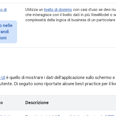
lo di
Utilizza un
livello di dominio
con casi d'uso se devi riut
che interagisce con il livello dati in più ViewModel o s
complessità della logica di business di un particolar
o nelle
randi
ioni
o UI
è quello di mostrare i dati dell'applicazione sullo schermo e
'utente. Di seguito sono riportate alcune best practice per il live
to
Descrizione