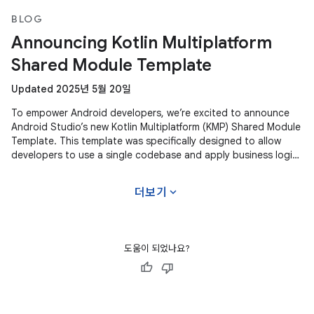
BLOG
Announcing Kotlin Multiplatform
Shared Module Template
Updated 2025년 5월 20일
To empower Android developers, we’re excited to announce
Android Studio’s new Kotlin Multiplatform (KMP) Shared Module
Template. This template was specifically designed to allow
developers to use a single codebase and apply business logic
across
expand_more
더보기
도움이 되었나요?