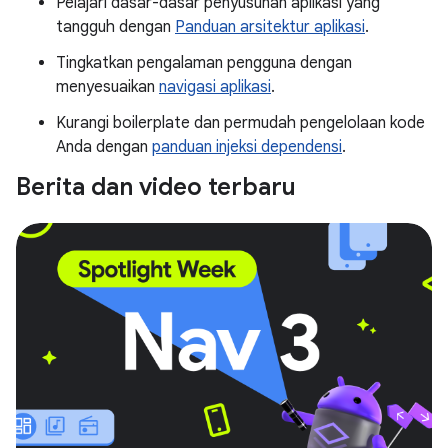
Pelajari dasar-dasar penyusunan aplikasi yang
tangguh dengan
Panduan arsitektur aplikasi
.
Tingkatkan pengalaman pengguna dengan
menyesuaikan
navigasi aplikasi
.
Kurangi boilerplate dan permudah pengelolaan kode
Anda dengan
panduan injeksi dependensi
.
Berita dan video terbaru