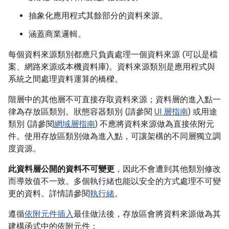
抽象化應用程式其餘部分的資料來源。
涵蓋商業邏輯。
每個資料來源類別都應只負責處理一個資料來源 (可以是檔
案、網路來源或本機資料庫)。資料來源類別是應用程式與
系統之間處理資料運算的橋樑。
階層中的其他層不可直接存取資料來源；資料層的進入點一
律為存放區類別。狀態容器類別 (請參閱
UI 層指南
) 或用途
類別 (請參閱
網域層指南
) 不應將資料來源做為直接依附元
件。使用存放區類別做為進入點，可讓架構的不同層獨立調
度資源。
此資料層公開的資料不可變更
，因此不會遭到其他類別修改
而導致值不一致。多個執行緒也能以安全的方式處理不可變
更的資料。詳情請參閱
執行緒
。
遵循
依附元件插入
最佳做法後，存放區會將資料來源做為其
建構函式中的依附元件：