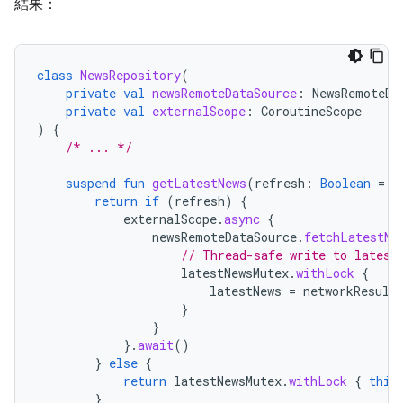
結果：
class
NewsRepository
(
private
val
newsRemoteDataSource
:
NewsRemoteDa
private
val
externalScope
:
CoroutineScope
)
{
/* ... */
suspend
fun
getLatestNews
(
refresh
:
Boolean
=
f
return
if
(
refresh
)
{
externalScope
.
async
{
newsRemoteDataSource
.
fetchLatestNe
// Thread-safe write to latest
latestNewsMutex
.
withLock
{
latestNews
=
networkResult
}
}
}.
await
()
}
else
{
return
latestNewsMutex
.
withLock
{
this
}