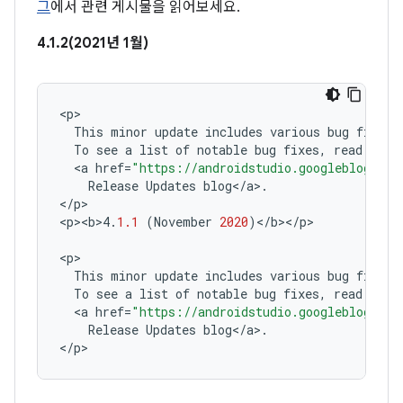
그
에서 관련 게시물을 읽어보세요.
4.1.2(2021년 1월)
<
p
This
minor
update
includes
various
bug
fixes
.
To
see
a
list
of
notable
bug
fixes
,
read
the
<
a
href
=
"https://androidstudio.googleblog.com
Release
Updates
blog
<
/
a
>
.
<
/
p
>

<
p><b>4
.
1.1
(
November
2020
)
<
/
b
><
/
p
>

<
p
This
minor
update
includes
various
bug
fixes
.
To
see
a
list
of
notable
bug
fixes
,
read
the
<
a
href
=
"https://androidstudio.googleblog.com
Release
Updates
blog
<
/
a
>
.
<
/
p