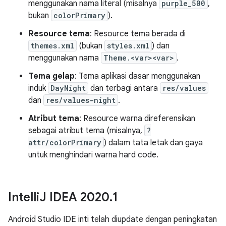
menggunakan nama literal (misalnya
purple_500
,
bukan
colorPrimary
).
Resource tema
: Resource tema berada di
themes.xml
(bukan
styles.xml
) dan
menggunakan nama
Theme.<var>
<var>
.
Tema gelap
: Tema aplikasi dasar menggunakan
induk
DayNight
dan terbagi antara
res/values
dan
res/values-night
.
Atribut tema
: Resource warna direferensikan
sebagai atribut tema (misalnya,
?
attr/colorPrimary
) dalam tata letak dan gaya
untuk menghindari warna hard code.
Intelli
J IDEA 2020
.
1
Android Studio IDE inti telah diupdate dengan peningkatan