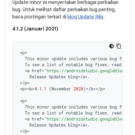
Update minor ini menyertakan berbagai perbaikan
bug. Untuk melihat daftar perbaikan bug penting,
baca postingan terkait di
blog Update Rilis
.
4.1.2 (Januari 2021)
<
p
This
minor
update
includes
various
bug
fixes
.
To
see
a
list
of
notable
bug
fixes
,
read
the
<
a
href
=
"https://androidstudio.googleblog.com
Release
Updates
blog
<
/
a
>
.
<
/
p
>

<
p><b>4
.
1.1
(
November
2020
)
<
/
b
><
/
p
>

<
p
This
minor
update
includes
various
bug
fixes
.
To
see
a
list
of
notable
bug
fixes
,
read
the
<
a
href
=
"https://androidstudio.googleblog.com
Release
Updates
blog
<
/
a
>
.
<
/
p