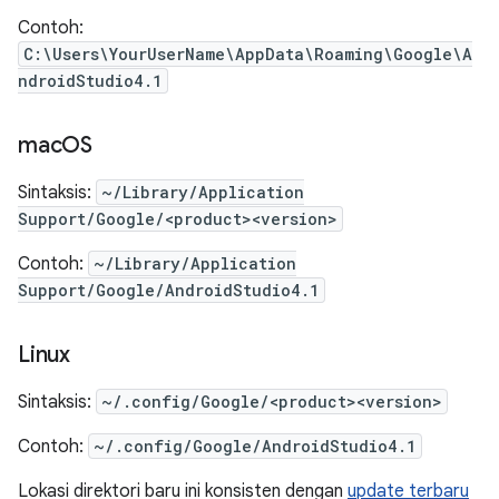
Contoh:
C:\Users\YourUserName\AppData\Roaming\Google\A
ndroidStudio4.1
mac
OS
Sintaksis:
~/Library/Application
Support/Google/<product><version>
Contoh:
~/Library/Application
Support/Google/AndroidStudio4.1
Linux
Sintaksis:
~/.config/Google/<product><version>
Contoh:
~/.config/Google/AndroidStudio4.1
Lokasi direktori baru ini konsisten dengan
update terbaru