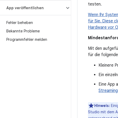
testen.
App veröffentlichen
Wenn Ihr System
für Sie. Diese 
Fehler beheben
Hardware vor O
Bekannte Probleme
Mindestanford
Programmfehler melden
Mit den aufgefü
für die folgend
Kleinere P
Ein einzel
Eine App 
Streaming
Hinweis:
Eini
Studio mit dem A