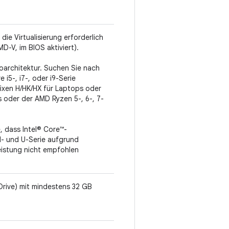
die Virtualisierung erforderlich
MD-V, im BIOS aktiviert).
architektur. Suchen Sie nach
 i5-, i7-, oder i9-Serie
ixen H/HK/HX für Laptops oder
s oder der AMD Ryzen 5-, 6-, 7-
, dass Intel® Core™-
- und U-Serie aufgrund
istung nicht empfohlen
Drive) mit mindestens 32 GB