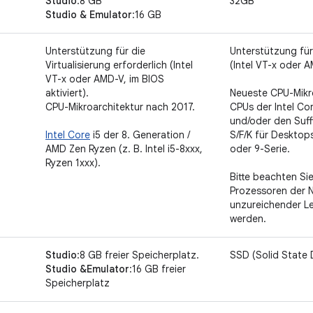
Studio
:8 GB
32GB
Studio & Emulator
:16 GB
Unterstützung für die
Unterstützung für 
Virtualisierung erforderlich (Intel
(Intel VT-x oder A
VT-x oder AMD-V, im BIOS
aktiviert).
Neueste CPU-Mikro
CPU-Mikroarchitektur nach 2017.
CPUs der Intel Core
und/oder den Suff
Intel Core
i5 der 8. Generation /
S/F/K für Desktop
AMD Zen Ryzen (z. B. Intel i5-8xxx,
oder 9-Serie.
Ryzen 1xxx).
Bitte beachten Sie
Prozessoren der N
unzureichender Le
werden.
Studio
:8 GB freier Speicherplatz.
SSD (Solid State 
Studio &Emulator
:16 GB freier
Speicherplatz