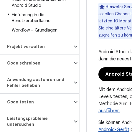
Android Studio
Hinweis:
Serv
stabilen Channel-
Einführung in die
Benutzeroberfläche
letzten 10 Monate
Sie eine ältere 
Workflow – Grundlagen
zugreifen zu kön
Projekt verwalten
Android Studio 
dann die neuest
Code schreiben
Android St
Anwendung ausführen und
Fehler beheben
Mit dem Android
Levels testen, 
Code testen
Methode zum Te
ausführen
.
Leistungsprobleme
Sie können Andr
untersuchen
Android-Gerät
o