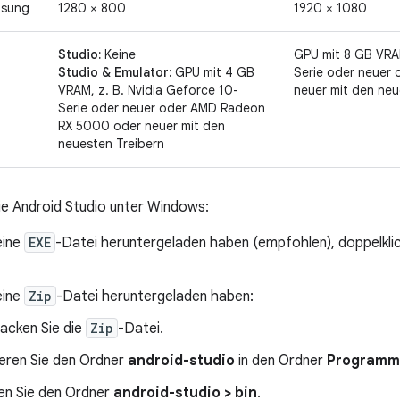
ösung
1280 × 800
1920 × 1080
Studio:
Keine
GPU mit 8 GB VRAM
Studio & Emulator:
GPU mit 4 GB
Serie oder neuer
VRAM, z. B. Nvidia Geforce 10-
neuer mit den neu
Serie oder neuer oder AMD Radeon
RX 5000 oder neuer mit den
neuesten Treibern
Sie Android Studio unter Windows:
eine
EXE
-Datei heruntergeladen haben (empfohlen), doppelklic
eine
Zip
-Datei heruntergeladen haben:
acken Sie die
Zip
-Datei.
eren Sie den Ordner
android-studio
in den Ordner
Programm
en Sie den Ordner
android-studio > bin
.