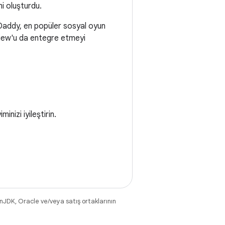
mi oluşturdu.
tDaddy, en popüler sosyal oyun
View'u da entegre etmeyi
inizi iyileştirin.
nJDK, Oracle ve/veya satış ortaklarının