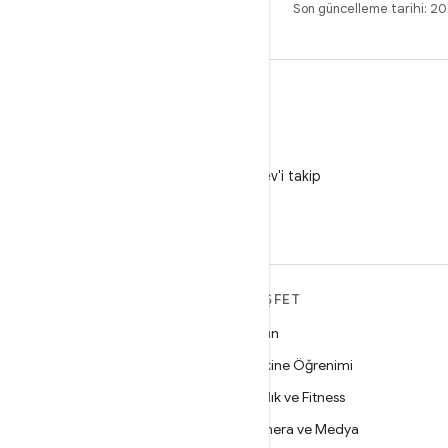
Son güncelleme tarihi: 2
X
X'te @AndroidDev'i takip
edin
ANDROID HAKKINDA
KEŞFET
DAHA FAZLA
Oyun
Android
Makine Öğrenimi
İşletmeler için Android
Sağlık ve Fitness
Güvenlik
Kamera ve Medya