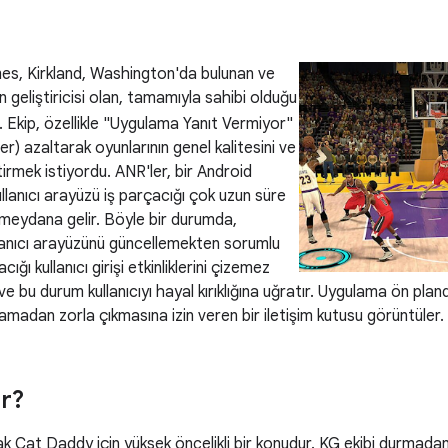
s, Kirkland, Washington'da bulunan ve
 geliştiricisi olan, tamamıyla sahibi olduğu
 Ekip, özellikle "Uygulama Yanıt Vermiyor"
er) azaltarak oyunlarının genel kalitesini ve
eştirmek istiyordu. ANR'ler, bir Android
llanıcı arayüzü iş parçacığı çok uzun süre
 meydana gelir. Böyle bir durumda,
lanıcı arayüzünü güncellemekten sorumlu
ığı kullanıcı girişi etkinliklerini çizemez
e bu durum kullanıcıyı hayal kırıklığına uğratır. Uygulama ön plan
ulamadan zorla çıkmasına izin veren bir iletişim kutusu görüntüler.
ar?
k Cat Daddy için yüksek öncelikli bir konudur. KG ekibi durmadan 