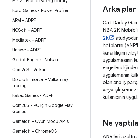
Mir 2 - Frame Pacing Library
Arka plan
Kuro Games - Power Profiler
ARM - ADPF
Cat Daddy Game
NBA 2K Mobile'ın
NCSoft - ADPF
2K
stüdyodur.
Mediatek - ADPF
hatalarını (ANR'l
Unisoc - ADPF
kararlılığını iyil
Godot Engine - Vulkan
uygulamasının ku
engellendiğinde
Com2u
S - Vulkan
uygulamanın kul
Diablo Immortal - Vulkan ray
olan ana iş parçac
tracing
veya işleyemez v
Kakao
Games - ADPF
kullanıcının uyg
Com2u
S - PC için Google Play
Games
Gameloft - Oyun Modu API'si
Ne yaptıl
Gameloft - Chrome
OS
ANR'leri azaltma