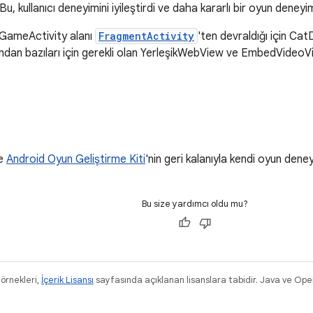
u, kullanıcı deneyimini iyileştirdi ve daha kararlı bir oyun deneyi
 GameActivity alanı
FragmentActivity
'ten devraldığı için Ca
ndan bazıları için gerekli olan YerleşikWebView ve EmbedVideo
e
Android Oyun Geliştirme Kiti
'nin geri kalanıyla kendi oyun deneyim
Bu size yardımcı oldu mu?
 örnekleri,
İçerik Lisansı
sayfasında açıklanan lisanslara tabidir. Java ve Ope