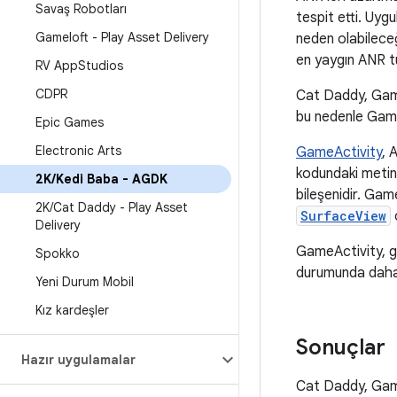
Savaş Robotları
tespit etti. Uyg
Gameloft - Play Asset Delivery
neden olabileceği
en yaygın ANR t
RV App
Studios
CDPR
Cat Daddy, GameA
bu nedenle Game
Epic Games
Electronic Arts
GameActivity
, 
kodundaki metin 
2K
/
Kedi Baba - AGDK
bileşenidir. Gam
2K
/
Cat Daddy - Play Asset
SurfaceView
o
Delivery
GameActivity, gi
Spokko
durumunda daha i
Yeni Durum Mobil
Kız kardeşler
Sonuçlar
Hazır uygulamalar
Cat Daddy, GameA