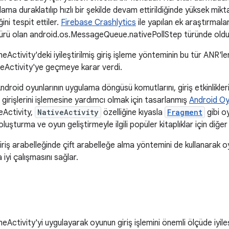
ulama duraklatılıp hızlı bir şekilde devam ettirildiğinde yüksek mi
ni tespit ettiler.
Firebase Crashlytics
ile yapılan ek araştırmala
ürü olan android.os.MessageQueue.nativePollStep türünde oldu
ctivity'deki iyileştirilmiş giriş işleme yönteminin bu tür ANR'le
Activity'ye geçmeye karar verdi.
Android oyunlarının uygulama döngüsü komutlarını, giriş etkinlikl
girişlerini işlemesine yardımcı olmak için tasarlanmış
Android Oy
eActivity,
NativeActivity
özelliğine kıyasla
Fragment
gibi oy
luşturma ve oyun geliştirmeyle ilgili popüler kitaplıklar için diğe
riş arabelleğinde çift arabelleğe alma yöntemini de kullanarak o
yi çalışmasını sağlar.
ctivity'yi uygulayarak oyunun giriş işlemini önemli ölçüde iyi