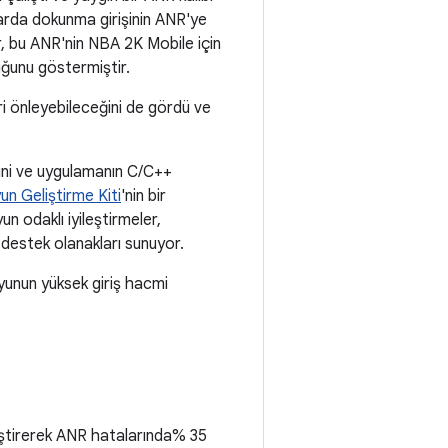
ktarda dokunma girişinin ANR'ye
r, bu ANR'nin NBA 2K Mobile için
ğunu göstermiştir.
ri önleyebileceğini de gördü ve
erini ve uygulamanın C/C++
un Geliştirme Kiti
'nin bir
un odaklı iyileştirmeler,
r destek olanakları sunuyor.
yunun yüksek giriş hacmi
leştirerek ANR hatalarında% 35