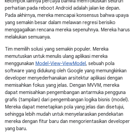
kelompok lainnya percaya bahwa memfokuskan seluruh
perhatian pada reboot Android adalah jalan ke depan.
Pada akhirnya, mereka mencapai konsensus bahwa upaya
yang semakin besar dalam melawan regresi berisiko
menggagalkan rencana mereka sepenuhnya. Mereka harus
melakukan semuanya.
Tim memilih solusi yang semakin populer. Mereka
memutuskan untuk menulis ulang aplikasi mereka
menggunakan
Model-View-ViewModel
, sebuah pola
software yang didukung oleh Google yang memungkinkan
developer menyederhanakan arsitektur aplikasi dengan
memisahkan fokus yang jelas. Dengan MVVM, mereka
dapat memisahkan pengembangan antarmuka pengguna
grafis (tampilan) dari pengembangan logika bisnis (model).
Mereka dapat menetapkan pola yang jelas dan disetujui,
sehingga lebih mudah untuk menyelaraskan pendekatan
mereka dengan fitur baru dan mengorientasikan developer
yang baru.