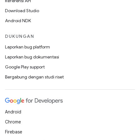
Referensi API
Download Studio
Android NDK
DUKUNGAN
Laporkan bug platform
Laporkan bug dokumentasi
Google Play support
Bergabung dengan studi riset
Android
Chrome
Firebase