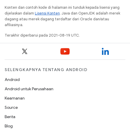
Konten dan contoh kode di halaman ini tunduk kepada lisensi yang
dijelaskan dalam
Lisensi Konten
. Java dan OpenJDK adalah merek
dagang atau merek dagang terdaftar dari Oracle dan/atau
afiliasinya.
Terakhir diperbarui pada 2021-08-19 UTC.
SELENGKAPNYA TENTANG ANDROID
Android
Android untuk Perusahaan
Keamanan
Source
Berita
Blog