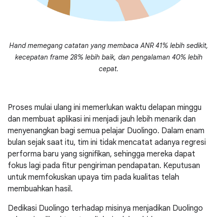
Hand memegang catatan yang membaca ANR 41% lebih sedikit,
kecepatan frame 28% lebih baik, dan pengalaman 40% lebih
cepat.
Proses mulai ulang ini memerlukan waktu delapan minggu
dan membuat aplikasi ini menjadi jauh lebih menarik dan
menyenangkan bagi semua pelajar Duolingo. Dalam enam
bulan sejak saat itu, tim ini tidak mencatat adanya regresi
performa baru yang signifikan, sehingga mereka dapat
fokus lagi pada fitur pengiriman pendapatan. Keputusan
untuk memfokuskan upaya tim pada kualitas telah
membuahkan hasil.
Dedikasi Duolingo terhadap misinya menjadikan Duolingo