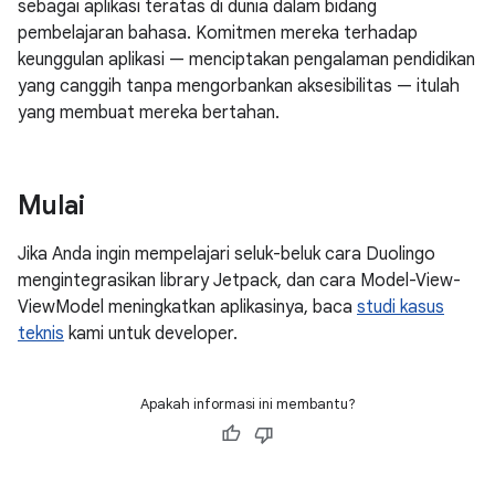
sebagai aplikasi teratas di dunia dalam bidang
pembelajaran bahasa. Komitmen mereka terhadap
keunggulan aplikasi — menciptakan pengalaman pendidikan
yang canggih tanpa mengorbankan aksesibilitas — itulah
yang membuat mereka bertahan.
Mulai
Jika Anda ingin mempelajari seluk-beluk cara Duolingo
mengintegrasikan library Jetpack, dan cara Model-View-
ViewModel meningkatkan aplikasinya, baca
studi kasus
teknis
kami untuk developer.
Apakah informasi ini membantu?