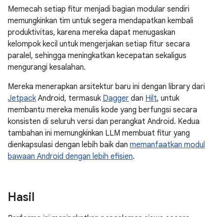
Memecah setiap fitur menjadi bagian modular sendiri
memungkinkan tim untuk segera mendapatkan kembali
produktivitas, karena mereka dapat menugaskan
kelompok kecil untuk mengerjakan setiap fitur secara
paralel, sehingga meningkatkan kecepatan sekaligus
mengurangi kesalahan.
Mereka menerapkan arsitektur baru ini dengan library dari
Jetpack
Android, termasuk
Dagger
dan
Hilt
, untuk
membantu mereka menulis kode yang berfungsi secara
konsisten di seluruh versi dan perangkat Android. Kedua
tambahan ini memungkinkan LLM membuat fitur yang
dienkapsulasi dengan lebih baik dan
memanfaatkan modul
bawaan Android dengan lebih efisien
.
Hasil