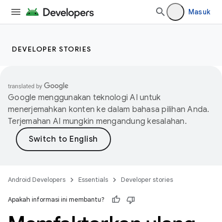
Masuk
DEVELOPER STORIES
Google menggunakan teknologi AI untuk
menerjemahkan konten ke dalam bahasa pilihan Anda.
Terjemahan AI mungkin mengandung kesalahan.
Android Developers
Essentials
Developer stories
Apakah informasi ini membantu?