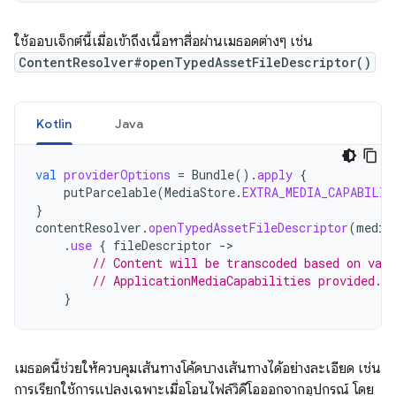
ใช้ออบเจ็กต์นี้เมื่อเข้าถึงเนื้อหาสื่อผ่านเมธอดต่างๆ เช่น
ContentResolver#openTypedAssetFileDescriptor()
Kotlin
Java
val
providerOptions
=
Bundle
().
apply
{
putParcelable
(
MediaStore
.
EXTRA_MEDIA_CAPABILIT
}
contentResolver
.
openTypedAssetFileDescriptor
(
media
.
use
{
fileDescriptor
->
// Content will be transcoded based on valu
// ApplicationMediaCapabilities provided.
}
เมธอดนี้ช่วยให้ควบคุมเส้นทางโค้ดบางเส้นทางได้อย่างละเอียด เช่น
การเรียกใช้การแปลงเฉพาะเมื่อโอนไฟล์วิดีโอออกจากอุปกรณ์ โดย