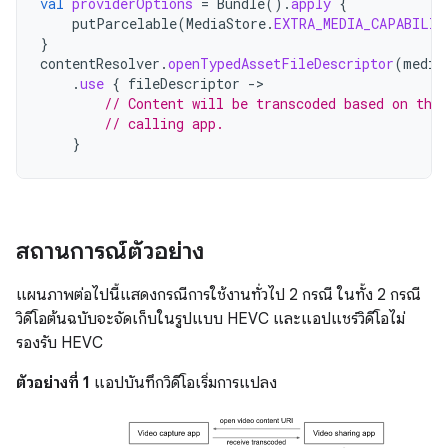
val
providerOptions
=
Bundle
().
apply
{
putParcelable
(
MediaStore
.
EXTRA_MEDIA_CAPABILIT
}
contentResolver
.
openTypedAssetFileDescriptor
(
media
.
use
{
fileDescriptor
->
// Content will be transcoded based on the
// calling app.
}
สถานการณ์ตัวอย่าง
แผนภาพต่อไปนี้แสดงกรณีการใช้งานทั่วไป 2 กรณี ในทั้ง 2 กรณี
วิดีโอต้นฉบับจะจัดเก็บในรูปแบบ HEVC และแอปแชร์วิดีโอไม่
รองรับ HEVC
ตัวอย่างที่ 1
แอปบันทึกวิดีโอเริ่มการแปลง