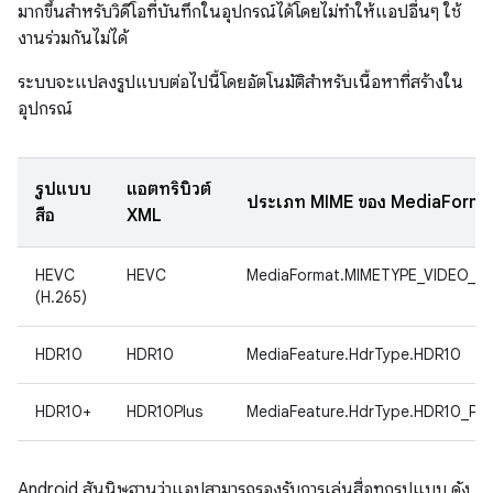
มากขึ้นสำหรับวิดีโอที่บันทึกในอุปกรณ์ได้โดยไม่ทำให้แอปอื่นๆ ใช้
งานร่วมกันไม่ได้
ระบบจะแปลงรูปแบบต่อไปนี้โดยอัตโนมัติสำหรับเนื้อหาที่สร้างใน
อุปกรณ์
รูปแบบ
แอตทริบิวต์
ประเภท MIME ของ MediaForma
สื่อ
XML
HEVC
HEVC
MediaFormat.MIMETYPE_VIDEO_H
(H.265)
HDR10
HDR10
MediaFeature.HdrType.HDR10
HDR10+
HDR10Plus
MediaFeature.HdrType.HDR10_PL
Android สันนิษฐานว่าแอปสามารถรองรับการเล่นสื่อทุกรูปแบบ ดัง