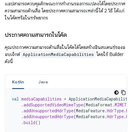
แอปสามารถควบคุมลักษณะการทำงานของการแปลงได้โดยประกาศ
ความสามารถด้านสื่อ โดยประกาศความสามารถเหล่านี้ได้ 2 วิธี ได้แก่
ในโค้ดหรือในทรัพยากร
ประกาศความสามารถในโค้ด
คุณประกาศความสามารถด้านสื่อในโค้ดได้โดยสร้างอินสแตนซ์ของอ
อบเจ็กต์
ApplicationMediaCapabilities
โดยใช้ Builder
ดังนี้
Kotlin
Java
val
mediaCapabilities
=
ApplicationMediaCapabiliti
.
addSupportedVideoMimeType
(
MediaFormat
.
MIMETYP
.
addUnsupportedHdrType
(
MediaFeature
.
HdrType
.
HD
.
addUnsupportedHdrType
(
MediaFeature
.
HdrType
.
HD
.
build
()