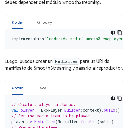
debes depender del módulo SmoothStreaming.
Kotlin
Groovy
implementation
(
"androidx.media3:media3-exoplayer-s
Luego, puedes crear un
MediaItem
para un URI de
manifiesto de SmoothStreaming y pasarlo al reproductor.
Kotlin
Java
// Create a player instance.
val
player
=
ExoPlayer
.
Builder
(
context
).
build
()
// Set the media item to be played.
player
.
setMediaItem
(
MediaItem
.
fromUri
(
ssUri
))
// Prepare the player.