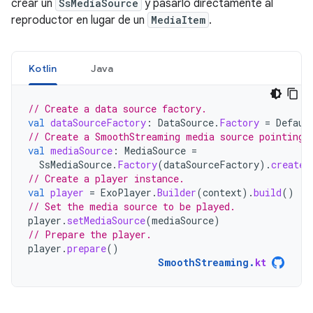
crear un
SsMediaSource
y pasarlo directamente al
reproductor en lugar de un
MediaItem
.
Kotlin
Java
// Create a data source factory.
val
dataSourceFactory
:
DataSource
.
Factory
=
Defaul
// Create a SmoothStreaming media source pointing 
val
mediaSource
:
MediaSource
=
SsMediaSource
.
Factory
(
dataSourceFactory
).
createM
// Create a player instance.
val
player
=
ExoPlayer
.
Builder
(
context
).
build
()
// Set the media source to be played.
player
.
setMediaSource
(
mediaSource
)
// Prepare the player.
player
.
prepare
()
SmoothStreaming
.
kt