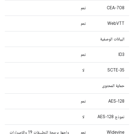
CEA-708
نعم
WebVTT
نعم
البيانات الوصفية
ID3
نعم
SCTE-35
لا
حماية المحتوى
AES-128
نعم
نموذج AES-128
لا
Widevine
نعم
واجهة برمجة التطبيقات 19 والإصدارات