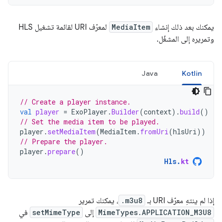
يمكنك بعد ذلك إنشاء
MediaItem
لمعرّف URI لقائمة تشغيل HLS
وتمريره إلى المشغّل.
Java
Kotlin
// Create a player instance.
val
player
=
ExoPlayer
.
Builder
(
context
).
build
()
// Set the media item to be played.
player
.
setMediaItem
(
MediaItem
.
fromUri
(
hlsUri
))
// Prepare the player.
player
.
prepare
()
Hls
.
kt
إذا لم ينتهِ معرّف URI بـ
.m3u8
، يمكنك تمرير
MimeTypes.APPLICATION_M3U8
إلى
setMimeType
في