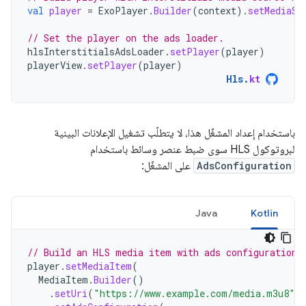
val
player
=
ExoPlayer
.
Builder
(
context
).
setMediaSo
// Set the player on the ads loader.
hlsInterstitialsAdsLoader
.
setPlayer
(
player
)
playerView
.
setPlayer
(
player
)
Hls
.
kt
باستخدام إعداد المشغّل هذا، لا يتطلّب تشغيل الإعلانات البينية
لبروتوكول HLS سوى ضبط عنصر وسائط باستخدام
AdsConfiguration
على المشغّل:
Java
Kotlin
// Build an HLS media item with ads configuration 
player
.
setMediaItem
(
MediaItem
.
Builder
()
.
setUri
(
"https://www.example.com/media.m3u8"
)