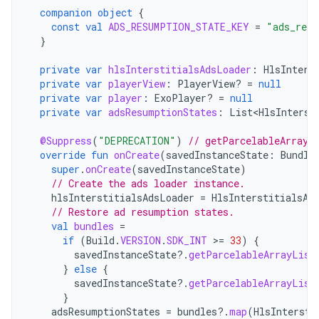
companion
object
{
const
val
ADS_RESUMPTION_STATE_KEY
=
"ads_resu
}
private
var
hlsInterstitialsAdsLoader
:
HlsInters
private
var
playerView
:
PlayerView? 
=
null
private
var
player
:
ExoPlayer? 
=
null
private
var
adsResumptionStates
:
List<HlsInterst
@Suppress
(
"DEPRECATION"
)
// getParcelableArrayL
override
fun
onCreate
(
savedInstanceState
:
Bundle
super
.
onCreate
(
savedInstanceState
)
// Create the ads loader instance.
hlsInterstitialsAdsLoader
=
HlsInterstitialsAd
// Restore ad resumption states.
val
bundles
=
if
(
Build
.
VERSION
.
SDK_INT
>
=
33
)
{
savedInstanceState
?.
getParcelableArrayList
}
else
{
savedInstanceState
?.
getParcelableArrayList
}
adsResumptionStates
=
bundles
?.
map
(
HlsIntersti