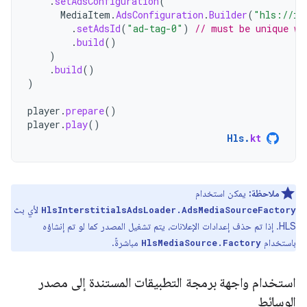
.
setAdsConfiguration
(
MediaItem
.
AdsConfiguration
.
Builder
(
"hls://in
.
setAdsId
(
"ad-tag-0"
)
// must be unique wi
.
build
()
)
.
build
()
)
player
.
prepare
()
player
.
play
()
Hls
.
kt
ملاحظة:
يمكن استخدام
لأي بث
HlsInterstitialsAdsLoader.AdsMediaSourceFactory
HLS. إذا تم حذف إعدادات الإعلانات، يتم تشغيل المصدر كما لو تم إنشاؤه
باستخدام
مباشرةً.
HlsMediaSource.Factory
استخدام واجهة برمجة التطبيقات المستندة إلى مصدر
الوسائط