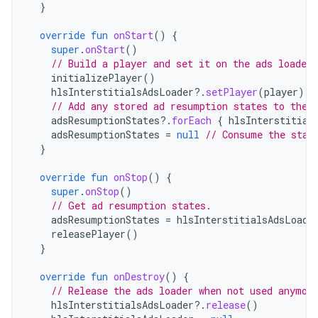
}
override
fun
onStart
()
{
super
.
onStart
()
// Build a player and set it on the ads loader.
initializePlayer
()
hlsInterstitialsAdsLoader
?.
setPlayer
(
player
)
// Add any stored ad resumption states to the 
adsResumptionStates
?.
forEach
{
hlsInterstitial
adsResumptionStates
=
null
// Consume the stat
}
override
fun
onStop
()
{
super
.
onStop
()
// Get ad resumption states.
adsResumptionStates
=
hlsInterstitialsAdsLoade
releasePlayer
()
}
override
fun
onDestroy
()
{
// Release the ads loader when not used anymor
hlsInterstitialsAdsLoader
?.
release
()