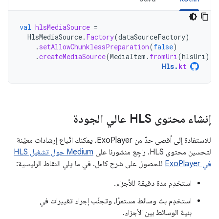
val
hlsMediaSource
=
HlsMediaSource
.
Factory
(
dataSourceFactory
)
.
setAllowChunklessPreparation
(
false
)
.
createMediaSource
(
MediaItem
.
fromUri
(
hlsUri
))
Hls
.
kt
إنشاء محتوى HLS عالي الجودة
للاستفادة إلى أقصى حدّ من ExoPlayer، يمكنك اتّباع إرشادات معيّنة
لتحسين محتوى HLS. راجِع منشورنا على
Medium حول تشغيل HLS
في ExoPlayer
للحصول على شرح كامل. في ما يلي النقاط الرئيسية:
استخدِم مدة دقيقة للأجزاء.
استخدِم بث وسائط مستمرًا، وتجنَّب إجراء تغييرات في
بنية الوسائط بين الأجزاء.