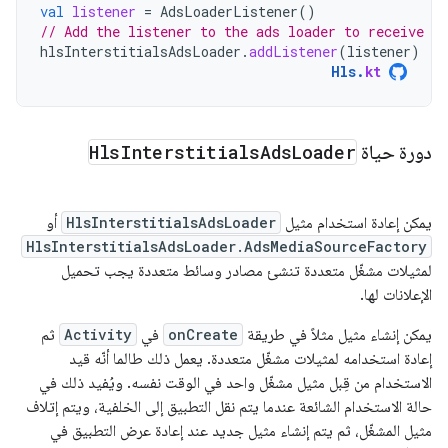
val
listener
=
AdsLoaderListener
()
// Add the listener to the ads loader to receive ad
hlsInterstitialsAdsLoader
.
addListener
(
listener
)
Hls
.
kt
دورة حياة
Loader
Ads
Interstitials
Hls
يمكن إعادة استخدام مثيل
HlsInterstitialsAdsLoader
أو
HlsInterstitialsAdsLoader.AdsMediaSourceFactory
لمثيلات مشغّل متعددة تنشئ مصادر وسائط متعددة يجب تحميل
الإعلانات لها.
يمكن إنشاء مثيل مثلاً في طريقة
onCreate
في
Activity
ثم
إعادة استخدامه لمثيلات مشغّل متعددة. يعمل ذلك طالما أنّه قيد
الاستخدام من قِبل مثيل مشغّل واحد في الوقت نفسه. ويُفيد ذلك في
حالة الاستخدام الشائعة عندما يتم نقل التطبيق إلى الخلفية، ويتم إتلاف
مثيل المشغّل، ثم يتم إنشاء مثيل جديد عند إعادة عرض التطبيق في