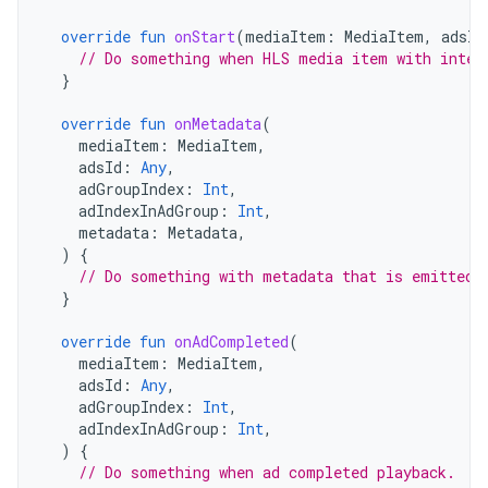
override
fun
onStart
(
mediaItem
:
MediaItem
,
adsId
// Do something when HLS media item with inter
}
override
fun
onMetadata
(
mediaItem
:
MediaItem
,
adsId
:
Any
,
adGroupIndex
:
Int
,
adIndexInAdGroup
:
Int
,
metadata
:
Metadata
,
)
{
// Do something with metadata that is emitted 
}
override
fun
onAdCompleted
(
mediaItem
:
MediaItem
,
adsId
:
Any
,
adGroupIndex
:
Int
,
adIndexInAdGroup
:
Int
,
)
{
// Do something when ad completed playback.