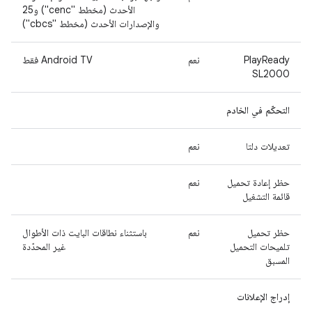
الأحدث (مخطط "cenc") و25
والإصدارات الأحدث (مخطط "cbcs")
PlayReady
نعم
Android TV فقط
SL2000
التحكّم في الخادم
تعديلات دلتا
نعم
حظر إعادة تحميل
نعم
قائمة التشغيل
حظر تحميل
نعم
باستثناء نطاقات البايت ذات الأطوال
تلميحات التحميل
غير المحدّدة
المسبق
إدراج الإعلانات