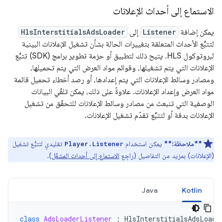
الاستماع إلى أحداث الإعلانات
يمكن إضافة
Listener
إلى
HlsInterstitialsAdsLoader
لتتبُّع الأحداث المتعلقة بتغييرات الحالة بشأن تشغيل الإعلانات البينية
لبروتوكول HLS. يتيح ذلك لتطبيق أو حزمة تطوير برامج (SDK) تتبُّع
الإعلانات التي يتم تشغيلها، وقوائم مواد العرض التي يتم تحميلها،
ومصادر وسائط الإعلانات التي يتم إعدادها، أو رصد أخطاء تحميل قائمة
مواد العرض وإعداد الإعلانات. علاوةً على ذلك، يمكن تلقّي البيانات
الوصفية التي تنبعث من مصادر وسائط الإعلانات للتحقّق من تشغيل
الإعلانات بدقة أو لتتبُّع تقدّم تشغيل الإعلانات.
**ملاحظة:**
يمكن استخدام
تقليدي لتتبُّع تشغيل
Player.Listener
(الإعلانات) بمزيد من التفاصيل (راجِع
الاستماع إلى أحداث المشغّل
).
Java
Kotlin
class
AdsLoaderListener
:
HlsInterstitialsAdsLoade