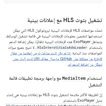
تشغيل بثوث HLS مع إعلانات بينية
تحدّد مواصفات HLS الإعلانات البينية لبروتوكول HLS التي يمكن
استخدامها لتضمين معلومات الإعلانات البينية في قائمة تشغيل الوسائط.
يتجاهل ExoPlayer هذه الإعلانات البينية تلقائيًا. يمكن إضافة الدعم
باستخدام
HlsInterstitialsAdsLoader
. لا نتيح جميع ميزات
المواصفات منذ البداية.
إذا لم يكن البث متاحًا، يُرجى إعلامنا من خلال
الإبلاغ عن مشكلة على GitHub وإرسال معرّف URI للبث إلينا، حتى
نتمكّن من إضافة الدعم له.
استخدام
Item
Media
مع واجهة برمجة تطبيقات قائمة
التشغيل
إنّ الطريقة الأكثر ملاءمة لتشغيل بثوث HLS مع إعلانات بينية هي إنشاء
مثيل ExoPlayer باستخدام