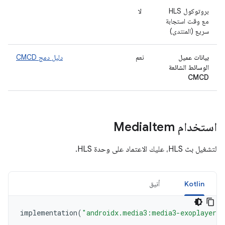
بروتوكول HLS
لا
مع وقت استجابة
سريع (المنتدى)
بيانات عميل
نعم
دليل دمج CMCD
الوسائط الشائعة
CMCD
استخدام Media
Item
لتشغيل بث HLS، عليك الاعتماد على وحدة HLS.
Kotlin
أنيق
implementation
(
"androidx.media3:media3-exoplayer-h