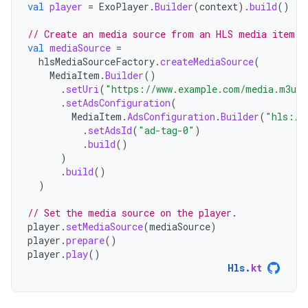
val
player
=
ExoPlayer
.
Builder
(
context
).
build
()
// Create an media source from an HLS media item w
val
mediaSource
=
hlsMediaSourceFactory
.
createMediaSource
(
MediaItem
.
Builder
()
.
setUri
(
"https://www.example.com/media.m3u8"
.
setAdsConfiguration
(
MediaItem
.
AdsConfiguration
.
Builder
(
"hls://
.
setAdsId
(
"ad-tag-0"
)
.
build
()
)
.
build
()
)
// Set the media source on the player.
player
.
setMediaSource
(
mediaSource
)
player
.
prepare
()
player
.
play
()
Hls
.
kt