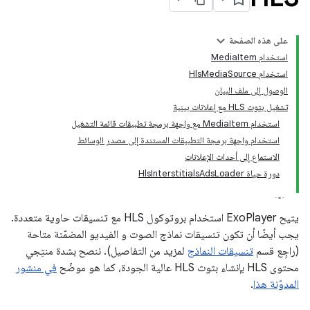
على هذه الصفحة
استخدام MediaItem
استخدام HlsMediaSource
الوصول إلى ملف البيان
تشغيل بثوث HLS مع إعلانات بينية
استخدام MediaItem مع واجهة برمجة تطبيقات قائمة التشغيل
استخدام واجهة برمجة التطبيقات المستندة إلى مصدر الوسائط
الاستماع إلى أحداث الإعلانات
دورة حياة HlsInterstitialsAdsLoader
يتيح ExoPlayer استخدام بروتوكول HLS مع تنسيقات حاوية متعددة.
يجب أيضًا أن تكون تنسيقات نماذج الصوت و الفيديو المضمّنة متاحة
(راجِع قسم
تنسيقات النماذج
لمزيد من التفاصيل). ننصح بشدة منتِجي
محتوى HLS بإنشاء بثوث HLS عالية الجودة، كما هو موضّح
في منشور
المدوّنة هذا
.