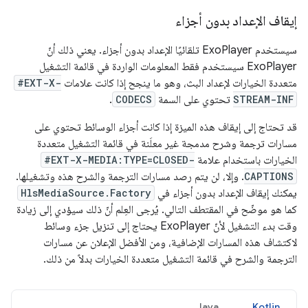
إيقاف الإعداد بدون أجزاء
سيستخدم ExoPlayer تلقائيًا الإعداد بدون أجزاء. يعني ذلك أنّ
ExoPlayer سيستخدم فقط المعلومات الواردة في قائمة التشغيل
متعددة الخيارات لإعداد البث، وهو ما ينجح إذا كانت علامات
#EXT-X-
STREAM-INF
تحتوي على السمة
CODECS
.
قد تحتاج إلى إيقاف هذه الميزة إذا كانت أجزاء الوسائط تحتوي على
مسارات ترجمة وشرح مدمجة غير معلَنة في قائمة التشغيل متعددة
الخيارات باستخدام علامة
#EXT-X-MEDIA:TYPE=CLOSED-
CAPTIONS
. وإلا، لن يتم رصد مسارات الترجمة والشرح هذه وتشغيلها.
يمكنك إيقاف الإعداد بدون أجزاء في
HlsMediaSource.Factory
كما هو موضّح في المقتطف التالي. يُرجى العِلم أنّ ذلك سيؤدي إلى زيادة
وقت بدء التشغيل لأنّ ExoPlayer يحتاج إلى تنزيل جزء وسائط
لاكتشاف هذه المسارات الإضافية، ومن الأفضل الإعلان عن مسارات
الترجمة والشرح في قائمة التشغيل متعددة الخيارات بدلاً من ذلك.
Java
Kotlin