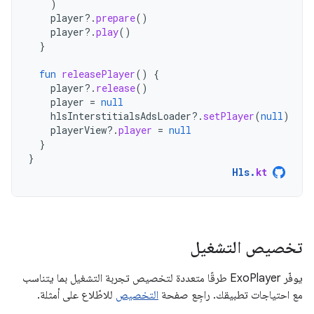
)
player
?.
prepare
()
player
?.
play
()
}
fun
releasePlayer
()
{
player
?.
release
()
player
=
null
hlsInterstitialsAdsLoader
?.
setPlayer
(
null
)
playerView
?.
player
=
null
}
}
Hls
.
kt
تخصيص التشغيل
يوفّر ExoPlayer طرقًا متعددة لتخصيص تجربة التشغيل بما يتناسب
مع احتياجات تطبيقك. راجِع صفحة
التخصيص
للاطّلاع على أمثلة.