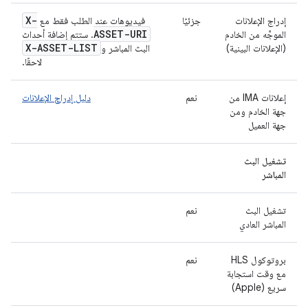
X-
إدراج الإعلانات
جزئيًا
فيديوهات عند الطلب فقط مع
ASSET-URI
الموجَّه من الخادم
. ستتم إضافة أحداث
X-ASSET-LIST
(الإعلانات البينية)
البث المباشر و
لاحقًا.
إعلانات IMA من
نعم
دليل إدراج الإعلانات
جهة الخادم ومن
جهة العميل
تشغيل البث
المباشر
تشغيل البث
نعم
المباشر العادي
بروتوكول HLS
نعم
مع وقت استجابة
سريع (Apple)