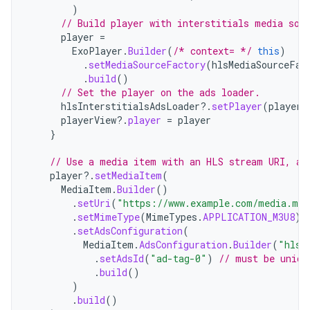
)
// Build player with interstitials media sou
player
=
ExoPlayer
.
Builder
(
/* context= */
this
)
.
setMediaSourceFactory
(
hlsMediaSourceFac
.
build
()
// Set the player on the ads loader.
hlsInterstitialsAdsLoader
?.
setPlayer
(
player
)
playerView
?.
player
=
player
}
// Use a media item with an HLS stream URI, an
player
?.
setMediaItem
(
MediaItem
.
Builder
()
.
setUri
(
"https://www.example.com/media.m3u
.
setMimeType
(
MimeTypes
.
APPLICATION_M3U8
)
.
setAdsConfiguration
(
MediaItem
.
AdsConfiguration
.
Builder
(
"hls:
.
setAdsId
(
"ad-tag-0"
)
// must be uniqu
.
build
()
)
.
build
()