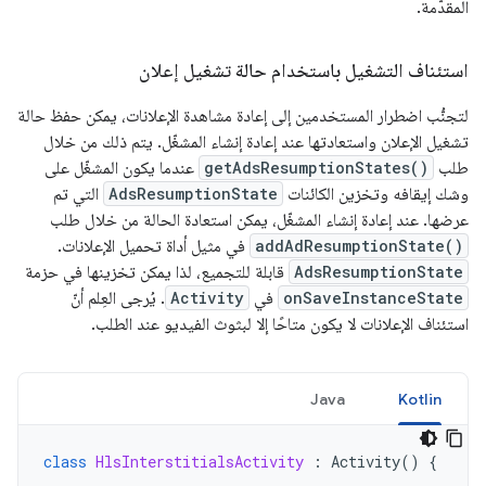
المقدّمة.
استئناف التشغيل باستخدام حالة تشغيل إعلان
لتجنُّب اضطرار المستخدمين إلى إعادة مشاهدة الإعلانات، يمكن حفظ حالة
تشغيل الإعلان واستعادتها عند إعادة إنشاء المشغّل. يتم ذلك من خلال
طلب
getAdsResumptionStates()
عندما يكون المشغّل على
وشك إيقافه وتخزين الكائنات
AdsResumptionState
التي تم
عرضها. عند إعادة إنشاء المشغّل، يمكن استعادة الحالة من خلال طلب
addAdResumptionState()
في مثيل أداة تحميل الإعلانات.
AdsResumptionState
قابلة للتجميع، لذا يمكن تخزينها في حزمة
onSaveInstanceState
في
Activity
. يُرجى العِلم أنّ
استئناف الإعلانات لا يكون متاحًا إلا لبثوث الفيديو عند الطلب.
Java
Kotlin
class
HlsInterstitialsActivity
:
Activity
()
{