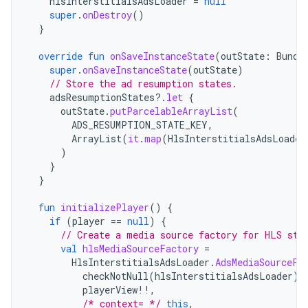
hlsInterstitialsAdsLoader
=
null
super
.
onDestroy
()
}
override
fun
onSaveInstanceState
(
outState
:
Bundl
super
.
onSaveInstanceState
(
outState
)
// Store the ad resumption states.
adsResumptionStates
?.
let
{
outState
.
putParcelableArrayList
(
ADS_RESUMPTION_STATE_KEY
,
ArrayList
(
it
.
map
(
HlsInterstitialsAdsLoader
)
}
}
fun
initializePlayer
()
{
if
(
player
==
null
)
{
// Create a media source factory for HLS str
val
hlsMediaSourceFactory
=
HlsInterstitialsAdsLoader
.
AdsMediaSourceFa
checkNotNull
(
hlsInterstitialsAdsLoader
),
playerView
!!
,
/* context= */
this
,