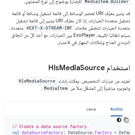
MediaItem.Builder
للإشارة بوضوح إلى نوع المحتوى.
قد يشير معرّف URI لعنصر الوسائط إلى قائمة تشغيل وسائط أو قائمة
تشغيل متعددة الخيارات. إذا كان معرّف URI يشير إلى قائمة تشغيل
متعددة الخيارات تتضمّن علامات
#EXT-X-STREAM-INF
متعددة،
سيتم تلقائيًا تكييف ExoPlayer بين الخيارات، مع أخذ كلّ من النطاق
الترددي المتاح وإمكانات الجهاز في الاعتبار.
استخدام Hls
Source
Media
لمزيد من خيارات التخصيص، يمكنك إنشاء
HlsMediaSource
وتمريره مباشرةً إلى المشغّل بدلاً من
MediaItem
.
Java
Kotlin
// Create a data source factory.
val
dataSourceFactory
:
DataSource
.
Factory
=
Defaul