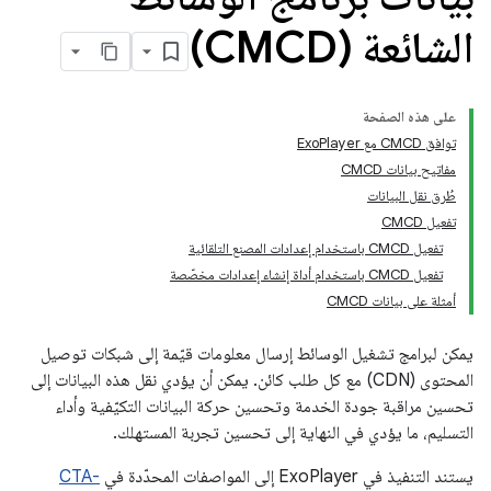
الشائعة (CMCD)
على هذه الصفحة
توافق CMCD مع ExoPlayer
مفاتيح بيانات CMCD
طُرق نقل البيانات
تفعيل CMCD
تفعيل CMCD باستخدام إعدادات المصنع التلقائية
تفعيل CMCD باستخدام أداة إنشاء إعدادات مخصّصة
أمثلة على بيانات CMCD
يمكن لبرامج تشغيل الوسائط إرسال معلومات قيّمة إلى شبكات توصيل
المحتوى (CDN) مع كل طلب كائن. يمكن أن يؤدي نقل هذه البيانات إلى
تحسين مراقبة جودة الخدمة وتحسين حركة البيانات التكيّفية وأداء
التسليم، ما يؤدي في النهاية إلى تحسين تجربة المستهلك.
يستند التنفيذ في ExoPlayer إلى المواصفات المحدّدة في
CTA-