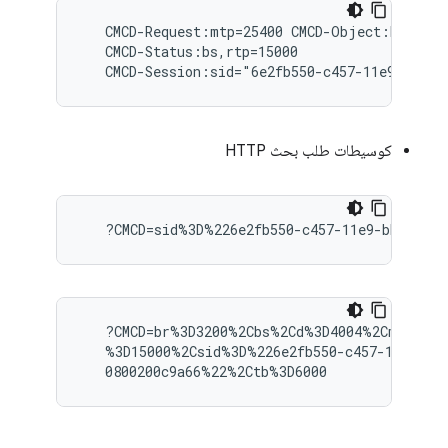
   CMCD-Request:mtp=25400 CMCD-Object:br=3200,
   CMCD-Status:bs,rtp=15000

كوسيطات طلب بحث HTTP
   ?CMCD=br%3D3200%2Cbs%2Cd%3D4004%2Cmtp%3D2
   %3D15000%2Csid%3D%226e2fb550-c457-11e9-bb9