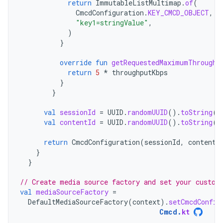
return
ImmutableListMultimap
.
of
(
CmcdConfiguration
.
KEY_CMCD_OBJECT
,
"key1=stringValue"
,
)
}
override
fun
getRequestedMaximumThroughp
return
5
*
throughputKbps
}
}
val
sessionId
=
UUID
.
randomUUID
().
toString
()
val
contentId
=
UUID
.
randomUUID
().
toString
()
return
CmcdConfiguration
(
sessionId
,
contentI
}
}
// Create media source factory and set your custom
val
mediaSourceFactory
=
DefaultMediaSourceFactory
(
context
).
setCmcdConfig
Cmcd
.
kt