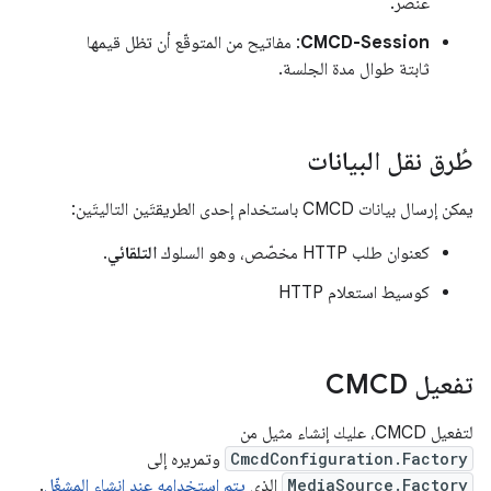
عنصر.
CMCD-Session
: مفاتيح من المتوقّع أن تظل قيمها
ثابتة طوال مدة الجلسة.
طُرق نقل البيانات
يمكن إرسال بيانات CMCD باستخدام إحدى الطريقتَين التاليتَين:
كعنوان طلب HTTP مخصّص، وهو السلوك
التلقائي
.
كوسيط استعلام HTTP
تفعيل CMCD
لتفعيل CMCD، عليك إنشاء مثيل من
CmcdConfiguration.Factory
وتمريره إلى
MediaSource.Factory
الذي
يتم استخدامه عند إنشاء المشغّل
.