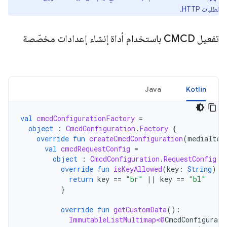
لطلبات HTTP.
تفعيل CMCD باستخدام أداة إنشاء إعدادات مخصّصة
Java
Kotlin
val
cmcdConfigurationFactory
=
object
:
CmcdConfiguration
.
Factory
{
override
fun
createCmcdConfiguration
(
mediaItem
val
cmcdRequestConfig
=
object
:
CmcdConfiguration
.
RequestConfig
{
override
fun
isKeyAllowed
(
key
:
String
):
return
key
==
"br"
||
key
==
"bl"
}
override
fun
getCustomData
():
ImmutableListMultimap<@
CmcdConfigurati