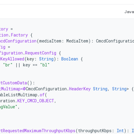
Jav
tory
=
tion
.
Factory
{
mcdConfiguration
(
mediaItem
:
MediaItem
):
CmcdConfigurati
fig
=
figuration
.
RequestConfig
{
sKeyAllowed
(
key
:
String
):
Boolean
{
=
"br"
||
key
==
"bl"
etCustomData
():
tMultimap<@
CmcdConfiguration
.
HeaderKey
String
,
String
>
{
ableListMultimap
.
of
(
uration
.
KEY_CMCD_OBJECT
,
ngValue"
,
etRequestedMaximumThroughputKbps
(
throughputKbps
:
Int
):
I