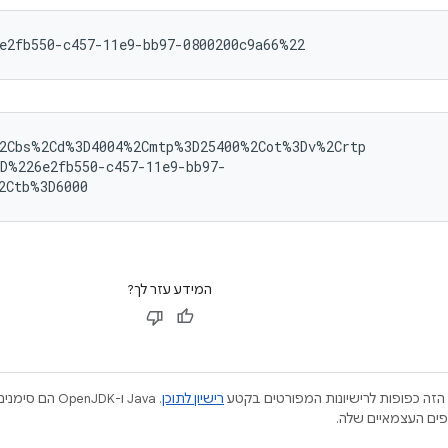
2Cbs%2Cd%3D4004%2Cmtp%3D25400%2Cot%3Dv%2Crtp

D%226e2fb550-c457-11e9-bb97-

המידע עזר לך?
הזה כפופות לרישיונות המפורטים בקטע
רישיון לתוכן
.‏ Java ו-JDK