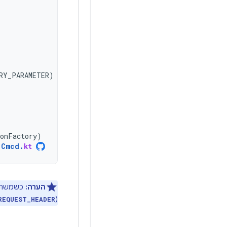
RY_PARAMETER
)
ionFactory
)
Cmcd
.
kt
הערה:
כשמשתמש
(
REQUEST_HEADER