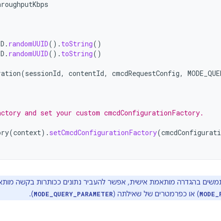
hroughputKbps
ID
.
randomUUID
().
toString
()
ID
.
randomUUID
().
toString
()
ration
(
sessionId
,
contentId
,
cmcdRequestConfig
,
MODE_QUE
actory and set your custom cmcdConfigurationFactory.
ory
(
context
).
setCmcdConfigurationFactory
(
cmcdConfigurat
ים בהגדרה מותאמת אישית, אפשר להעביר נתונים ככותרות בקשה מותא
) או כפרמטרים של שאילתה (
).
MODE_QUERY_PARAMETER
MODE_