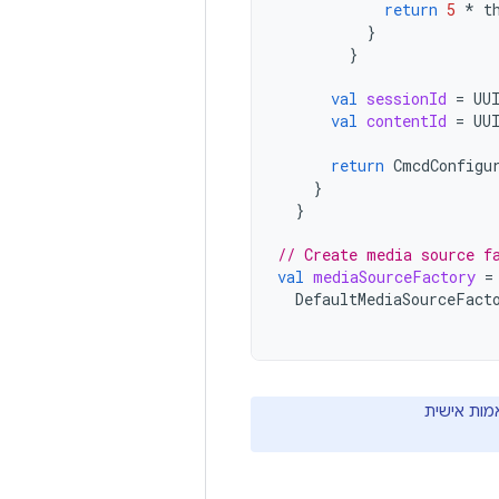
return
5
*
t
}
}
val
sessionId
=
UU
val
contentId
=
UU
return
CmcdConfigu
}
}
// Create media source f
val
mediaSourceFactory
=
DefaultMediaSourceFact
מות אישית