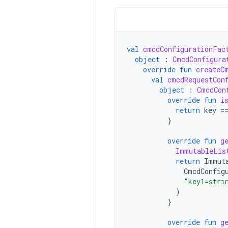
val
cmcdConfigurationFac
object
:
CmcdConfigura
override
fun
createC
val
cmcdRequestCon
object
:
CmcdCon
override
fun
i
return
key
=
}
override
fun
g
ImmutableLis
return
Immut
CmcdConfig
"key1=stri
)
}
override
fun
g