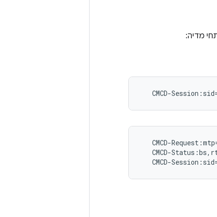
חי מדיה:
   CMCD-Request:mtp
   CMCD-Status:bs,rt