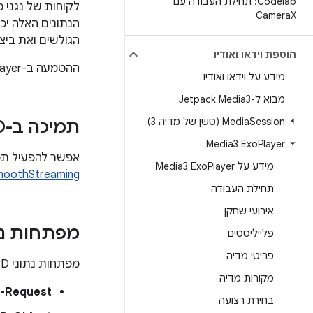
Codelab: תחילת העבודה עם
Camera
X
הגולשים ואת ביצו
הוספת וידאו ואודיו
ההטמעה ב-ExoPlayer מבוססת על המפרט שמוגדר ב-
מידע על וידאו ואודיו
מבוא ל-Jetpack Media3
Session (סשן של מדיה 3)
Media
תמיכה ב-CMCD ב-Exo
Media3 Exo
Player
אפשר להפעיל תמיכה ב-CMCD ב-ExoPlayer רק בפורמטים ש
מידע על Media3 Exo
Player
moothStreaming
תחילת העבודה
אירועי שחקן
מפתחות נתונ
פלייליסטים
פריטי מדיה
מפתחות נתוני CMCD מסווגים לארבעה סוגים שונים:
מקורות מדיה
-Request
בחירת רצועה