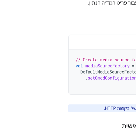
ר פריט המדיה הנתון.
// Create media source f
val
mediaSourceFactory
=
DefaultMediaSourceFact
.
setCmcdConfiguratio
שות HTTP.