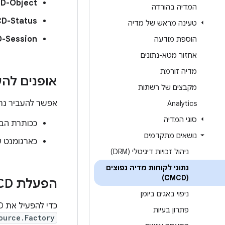
D-Object
המדיה בהורדה
D-Status
טעינה מראש של מדיה
-Session
הוספת מודעה
אחזור מטא-נתונים
מדיה זורמת
אופנים להע
מקבצים של רשתות
אפשר להעביר נתוני CMCD באחת משתי
Analytics
סוגי המדיה
ככותרת הבקשה של HTTP מותאמת
נושאים מתקדמים
כארגומנט של 
ניהול זכויות דיגיטלי (DRM)
נתוני לקוחות מדיה נפוצים
(CMCD)
הפעלת CMCD
ניפוי באגים ביומן
כדי להפעיל את CMCD, צריך ליצור מופע של
פתרון בעיות
ource.Factory