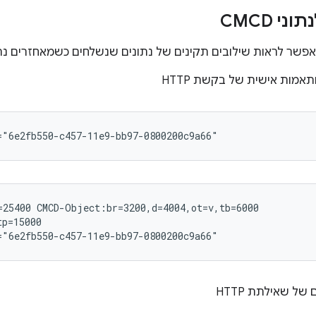
י CMCD
פשר לראות שילובים תקינים של נתונים שנשלחים כשמאחזרים נת
תאמות אישית של בקשת HTTP
=25400 CMCD-Object:br=3200,d=4004,ot=v,tb=6000

p=15000

של שאילתת HTTP