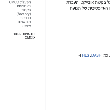
ה יכולים להעביר מידע חשוב לרשתות להעברת תוכן (CDN) עם כל בקשת אובייקט. העברת
הפעלת CMCD
באמצעות
ת השירות (QoS), את האופטימיזציה האדפטיבית של תנועת
פקטורי
(factory)
הגדרות
מותאמות
אישית
דוגמאות לנתוני
CMCD
DASH
,‏
HLS
ו-