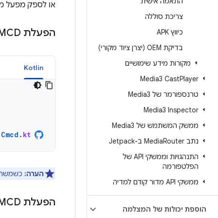
התאמה אישית
או לספק מפעל מו
צריכת סוללה
הפעלת CMCD עם הגדרות ברירת מחדל
כיווץ APK
בדיקת OEM (יצרן ציוד מקורי)
מקורות מידע שימושיים
a
Kotlin
Media3 Cast
Player
טרנספורמר של Media3
Media3 Inspector
ממשק המשתמש של Media3
Cmcd
.
kt
נתב Media
Router ב-Jetpack
התנהגויות וממשקי API של
הפלטפורמה
הערה:
כשמשתמשי
ממשקי API מדור קודם למדיה
הפעלת CMCD באמצעות פקטורי (factory) הגדרות מותאמות אישית
הוספת יכולות של המצלמה