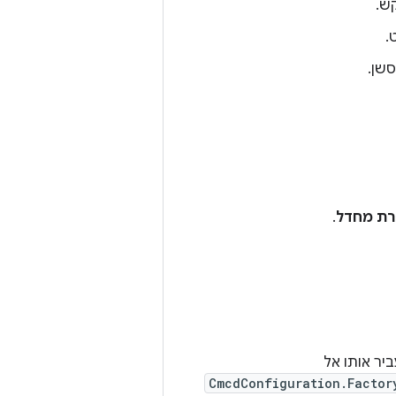
ש.
.
סשן.
רת מחדל
.
יר אותו אל
CmcdConfiguration.Factor