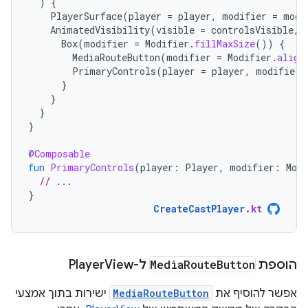
)
{
PlayerSurface
(
player
=
player
,
modifier
=
modi
AnimatedVisibility
(
visible
=
controlsVisible
,
Box
(
modifier
=
Modifier
.
fillMaxSize
())
{
MediaRouteButton
(
modifier
=
Modifier
.
align
PrimaryControls
(
player
=
player
,
modifier
}
}
}
}
@Composable
fun
PrimaryControls
(
player
:
Player
,
modifier
:
Modi
// ...
}
CreateCastPlayer
.
kt
הוספת
Button
Route
Media
ל-Player
View
אפשר להוסיף את
MediaRouteButton
ישירות בתוך אמצעי