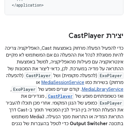
יצירת Cast
Player
כדי להפעיל הפעלה מרחוק באמצעות Cast, האפליקציה צריכה
להיות מסוגלת לנהל את ההפעלה גם אם המשתמש לא מקיים
אינטראקציה עם פעילות מהאפליקציה, למשל באמצעות
ההתראה על מדיה במערכת. לכן, כדאי ליצור את המכונות של
ExoPlayer
(להפעלה מקומית) ושל
CastPlayer
(להפעלה
מרחוק) בשירות כמו
MediaSessionService
או
MediaLibraryService
. קודם יוצרים מופע של
ExoPlayer
,
ואז כשמפתחים מופע של
CastPlayer
, מגדירים את
ExoPlayer
כמופע של הנגן המקומי. אחרי מכן תוכלו להעביר
את הפעלת המדיה בין הנייד לבין המכשיר תומך ב-Cast דרך
התראת המדיה או התראות מסך הנעילה. ‫Media3 משתמש
בתכונה
Output Switcher
כדי לטפל בהעברות של נגנים