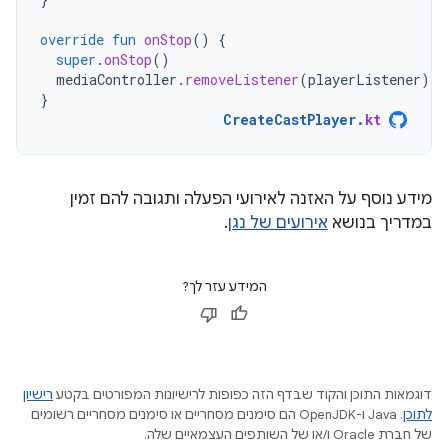
override
fun
onStop
()
{
super
.
onStop
()
mediaController
.
removeListener
(
playerListener
)
}
CreateCastPlayer
.
kt
מידע נוסף על האזנה לאירועי הפעלה ותגובה להם זמין
במדריך בנושא
אירועים של נגן
.
המידע עזר לך?
דוגמאות התוכן והקוד שבדף הזה כפופות לרישיונות המפורטים בקטע
רישיון
לתוכן
.‏ Java ו-OpenJDK הם סימנים מסחריים או סימנים מסחריים רשומים
של חברת Oracle ו/או של השותפים העצמאיים שלה.