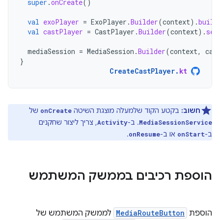
super
.
onCreate
()
val
exoPlayer
=
ExoPlayer
.
Builder
(
context
).
build
val
castPlayer
=
CastPlayer
.
Builder
(
context
).
set
mediaSession
=
MediaSession
.
Builder
(
context
,
cas
}
CreateCastPlayer
.
kt
חשוב:
בקטע הקוד שלמעלה מוצגת השיטה
של
onCreate
. ב-
, צריך ליצור שחקנים
Activity
MediaSessionService
ב-
או ב-
.
onResume
onStart
הוספת רכיבים בממשק המשתמש
הוספת
MediaRouteButton
לממשק המשתמש של