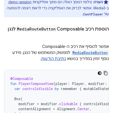
הערה:
צילומי המסך האלה הם מתוך אפליקציות
demo-session
ב-Media3. אפשר לבדוק את האפליקציה כדי לראות דוגמה להטמעה
של
.
CastPlayer
הוספת רכיב Composable‏
Button
Route
Media
לנגן
אפשר להוסיף את רכיב ה-Composable‏
MediaRouteButton
לממשק המשתמש של הנגן. מידע
נוסף זמין במדריך בנושא
כתיבת הודעות
.
@Composable
fun
PlayerComposeView
(
player
:
Player
,
modifier
:
Mo
var
controlsVisible
by
remember
{
mutableStateOf
Box
(
modifier
=
modifier
.
clickable
{
controlsVisibl
contentAlignment
=
Alignment
.
Center
,