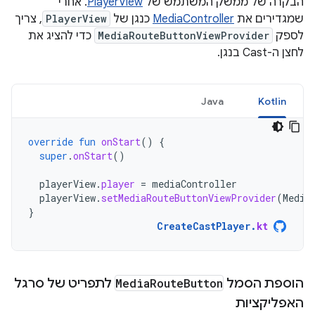
הבקרה של ממשק המשתמש של
PlayerView
. אחרי
שמגדירים את
MediaController
כנגן של
PlayerView
, צריך
לספק
MediaRouteButtonViewProvider
כדי להציג את
לחצן ה-Cast בנגן.
Java
Kotlin
override
fun
onStart
()
{
super
.
onStart
()
playerView
.
player
=
mediaController
playerView
.
setMediaRouteButtonViewProvider
(
Media
}
CreateCastPlayer
.
kt
הוספת הסמל
Button
Route
Media
לתפריט של סרגל
האפליקציות