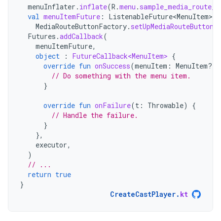
menuInflater
.
inflate
(
R
.
menu
.
sample_media_route_b
val
menuItemFuture
:
ListenableFuture<MenuItem>
=
MediaRouteButtonFactory
.
setUpMediaRouteButton
(
Futures
.
addCallback
(
menuItemFuture
,
object
:
FutureCallback<MenuItem>
{
override
fun
onSuccess
(
menuItem
:
MenuItem?)
// Do something with the menu item.
}
override
fun
onFailure
(
t
:
Throwable
)
{
// Handle the failure.
}
},
executor
,
)
// ...
return
true
}
CreateCastPlayer
.
kt