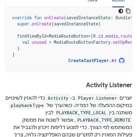
override
fun
onCreate
(
savedInstanceState
:
Bundle?)
super
.
onCreate
(
savedInstanceState
)
findViewById<MediaRouteButton>
(
R
.
id
.
media_route_
val
unused
=
MediaRouteButtonFactory
.
setUpMedi
}
}
CreateCastPlayer
.
kt
Activity Listener
יוצרים
Player.Listener
ב-
Activity
כדי להאזין לשינויים
במיקום ההפעלה של המדיה. כשהערך של
playbackType
משתנה בין
PLAYBACK_TYPE_LOCAL
לבין
PLAYBACK_TYPE_REMOTE
, אפשר לשנות את ממשק
המשתמש לפי הצורך. כדי למנוע דליפות זיכרון ולהגביל את
פעילות המאזין רק למקרים שבהם האפליקציה גלויה, צריך