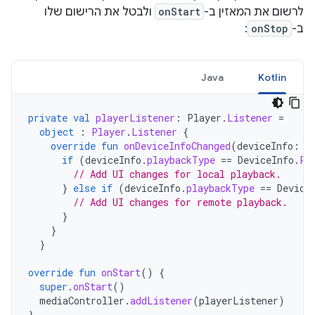
לרשום את המאזין ב-
onStart
ולבטל את הרישום שלו
ב-
onStop
:
Java
Kotlin
private
val
playerListener
:
Player
.
Listener
=
object
:
Player
.
Listener
{
override
fun
onDeviceInfoChanged
(
deviceInfo
:
D
if
(
deviceInfo
.
playbackType
==
DeviceInfo
.
PL
// Add UI changes for local playback.
}
else
if
(
deviceInfo
.
playbackType
==
Device
// Add UI changes for remote playback.
}
}
}
override
fun
onStart
()
{
super
.
onStart
()
mediaController
.
addListener
(
playerListener
)
}