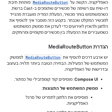
האפליקציה. הקשה על
MediaRouteButton
פותחת תיבת
דו-שיח עם רשימה של מכשירים שתומכים ב-Cast ברשת.
כשהמשתמש בוחר מכשיר, הפעלת המדיה מועברת מהנייד
למכשיר המקלט שנבחר. בקטע הזה מוסבר איך להוסיף את
הלחצן ולהאזין לאירועים כדי לעדכן את ממשק המשתמש
כשמעבירים את ההפעלה בין מכשירים מקומיים ומרוחקים.
הגדרת Media
Button
Route
יש ארבע דרכים להוסיף את
MediaRouteButton
לממשק
המשתמש של הפעילות. הבחירה הטובה ביותר תלויה בעיצוב
ובדרישות של האפליקציה.
Compose UI
: מוסיפים קוד קומפזבילי של כפתור.
ממשק המשתמש של התצוגות
:
מוסיפים את הלחצן לתפריט של סרגל
האפליקציות.