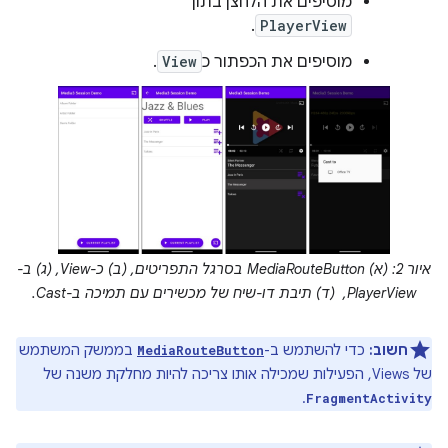
מוסיפים את הלחצן בתוך
.
PlayerView
מוסיפים את הכפתור כ
View
.
איור 2: (א) MediaRouteButton בסרגל התפריטים, (ב) כ-View,‏ (ג) ב-
PlayerView, ‏ (ד) תיבת דו-שיח של מכשירים עם תמיכה ב-Cast.
חשוב:
כדי להשתמש ב-
בממשק המשתמש
MediaRouteButton
של Views, הפעילות שמכילה אותו צריכה להיות מחלקת משנה של
.
FragmentActivity