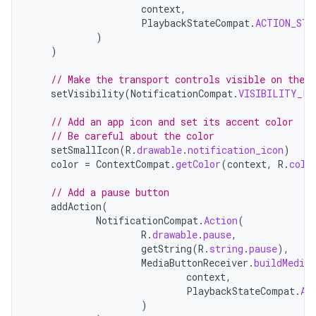
context
,
PlaybackStateCompat
.
ACTION_STO
)
)
// Make the transport controls visible on the l
setVisibility
(
NotificationCompat
.
VISIBILITY_PU
// Add an app icon and set its accent color
// Be careful about the color
setSmallIcon
(
R
.
drawable
.
notification_icon
)
color
=
ContextCompat
.
getColor
(
context
,
R
.
colo
// Add a pause button
addAction
(
NotificationCompat
.
Action
(
R
.
drawable
.
pause
,
getString
(
R
.
string
.
pause
),
MediaButtonReceiver
.
buildMedia
context
,
PlaybackStateCompat
.
AC
)