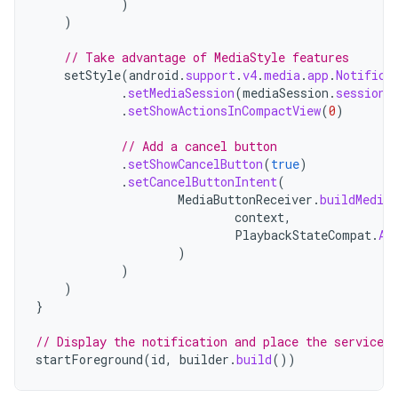
)
)
// Take advantage of MediaStyle features
setStyle
(
android
.
support
.
v4
.
media
.
app
.
Notifica
.
setMediaSession
(
mediaSession
.
sessionT
.
setShowActionsInCompactView
(
0
)
// Add a cancel button
.
setShowCancelButton
(
true
)
.
setCancelButtonIntent
(
MediaButtonReceiver
.
buildMedia
context
,
PlaybackStateCompat
.
AC
)
)
)
}
// Display the notification and place the service i
startForeground
(
id
,
builder
.
build
())