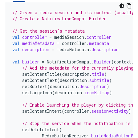
// Given a media session and its context (usually 
// Create a NotificationCompat.Builder
// Get the session's metadata
val
controller
=
mediaSession
.
controller
val
mediaMetadata
=
controller
.
metadata
val
description
=
mediaMetadata
.
description
val
builder
=
NotificationCompat
.
Builder
(
context
,
// Add the metadata for the currently playing 
setContentTitle
(
description
.
title
)
setContentText
(
description
.
subtitle
)
setSubText
(
description
.
description
)
setLargeIcon
(
description
.
iconBitmap
)
// Enable launching the player by clicking the 
setContentIntent
(
controller
.
sessionActivity
)
// Stop the service when the notification is sw
setDeleteIntent
(
MediaButtonReceiver
.
buildMediaButtonPe