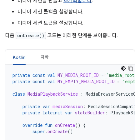
미디어 세션을 만들고
초기화합니다
.
미디어 세션 콜백을 설정합니다.
미디어 세션 토큰을 설정합니다.
다음
onCreate()
코드는 이러한 단계를 보여줍니다.
Kotlin
자바
private
const
val
MY_MEDIA_ROOT_ID
=
"media_root_i
private
const
val
MY_EMPTY_MEDIA_ROOT_ID
=
"empty
class
MediaPlaybackService
:
MediaBrowserServiceCo
private
var
mediaSession
:
MediaSessionCompat? 
private
lateinit
var
stateBuilder
:
PlaybackSta
override
fun
onCreate
()
{
super
.
onCreate
()