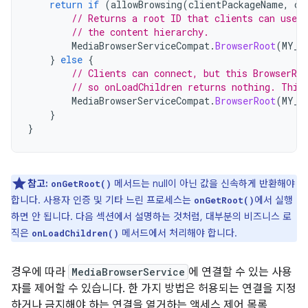
return
if
(
allowBrowsing
(
clientPackageName
,
cl
// Returns a root ID that clients can use 
// the content hierarchy.
MediaBrowserServiceCompat
.
BrowserRoot
(
MY_M
}
else
{
// Clients can connect, but this BrowserRo
// so onLoadChildren returns nothing. This
MediaBrowserServiceCompat
.
BrowserRoot
(
MY_E
}
}
참고:
메서드는 null이 아닌 값을 신속하게 반환해야
onGetRoot()
합니다. 사용자 인증 및 기타 느린 프로세스는
에서 실행
onGetRoot()
하면 안 됩니다. 다음 섹션에서 설명하는 것처럼, 대부분의 비즈니스 로
직은
메서드에서 처리해야 합니다.
onLoadChildren()
경우에 따라
MediaBrowserService
에 연결할 수 있는 사용
자를 제어할 수 있습니다. 한 가지 방법은 허용되는 연결을 지정
하거나 금지해야 하는 연결을 열거하는 액세스 제어 목록