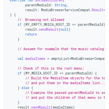
override
fun
onLoadChildren
(
parentMediaId
:
String
,
result
:
MediaBrowserServiceCompat
.
Result<L
)
{
//  Browsing not allowed
if
(
MY_EMPTY_MEDIA_ROOT_ID
==
parentMediaId
)
result
.
sendResult
(
null
)
return
}
// Assume for example that the music catalog i
val
mediaItems
=
emptyList<MediaBrowserCompat
.
// Check if this is the root menu:
if
(
MY_MEDIA_ROOT_ID
==
parentMediaId
)
{
// Build the MediaItem objects for the top
// and put them in the mediaItems list...
}
else
{
// Examine the passed parentMediaId to see
// and put the children of that menu in th
}
result
.
sendResult
(
mediaItems
)