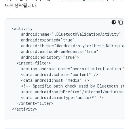
으로 생략됩니다.
<action
android:name="android.intent.action.VI
<data
android:scheme="content"
<data
android:host="media"
<!--
Specific
path
check
used
by
Bluetooth
sta
<data
android:pathPrefix="/internal/audio/medi
<data
android:mimeType="audio/*"
</intent-filter>
