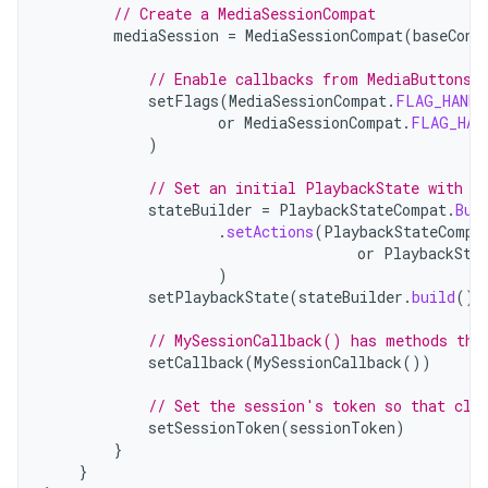
// Create a MediaSessionCompat
mediaSession
=
MediaSessionCompat
(
baseCont
// Enable callbacks from MediaButtons 
setFlags
(
MediaSessionCompat
.
FLAG_HANDL
or
MediaSessionCompat
.
FLAG_HAN
)
// Set an initial PlaybackState with A
stateBuilder
=
PlaybackStateCompat
.
Bui
.
setActions
(
PlaybackStateCompa
or
PlaybackSta
)
setPlaybackState
(
stateBuilder
.
build
())
// MySessionCallback() has methods tha
setCallback
(
MySessionCallback
())
// Set the session's token so that cli
setSessionToken
(
sessionToken
)
}
}