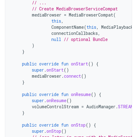
// ...
// Create MediaBrowserServiceCompat
mediaBrowser
=
MediaBrowserCompat
(
this
,
ComponentName
(
this
,
MediaPlaybackS
connectionCallbacks
,
null
// optional Bundle
)
}
public
override
fun
onStart
()
{
super
.
onStart
()
mediaBrowser
.
connect
()
}
public
override
fun
onResume
()
{
super
.
onResume
()
volumeControlStream
=
AudioManager
.
STREAM_
}
public
override
fun
onStop
()
{
super
.
onStop
()