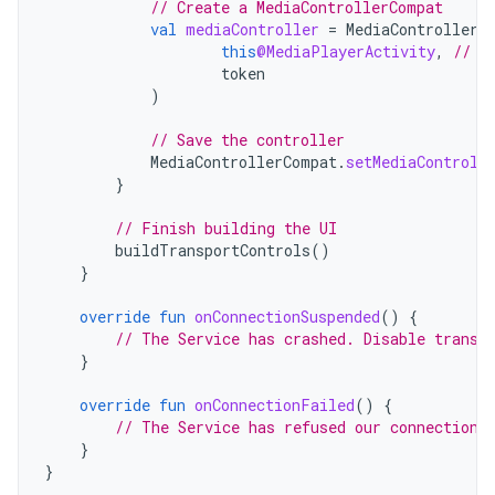
// Create a MediaControllerCompat
val
mediaController
=
MediaControllerC
this
@MediaPlayerActivity
,
// C
token
)
// Save the controller
MediaControllerCompat
.
setMediaControll
}
// Finish building the UI
buildTransportControls
()
}
override
fun
onConnectionSuspended
()
{
// The Service has crashed. Disable transp
}
override
fun
onConnectionFailed
()
{
// The Service has refused our connection
}
}