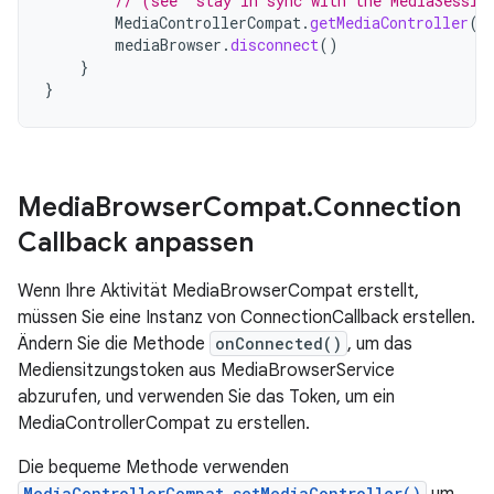
// (see "stay in sync with the MediaSessio
MediaControllerCompat
.
getMediaController
(
t
mediaBrowser
.
disconnect
()
}
}
Media
Browser
Compat
.
Connection
Callback anpassen
Wenn Ihre Aktivität MediaBrowserCompat erstellt,
müssen Sie eine Instanz von ConnectionCallback erstellen.
Ändern Sie die Methode
onConnected()
, um das
Mediensitzungstoken aus MediaBrowserService
abzurufen, und verwenden Sie das Token, um ein
MediaControllerCompat zu erstellen.
Die bequeme Methode verwenden
MediaControllerCompat.setMediaController()