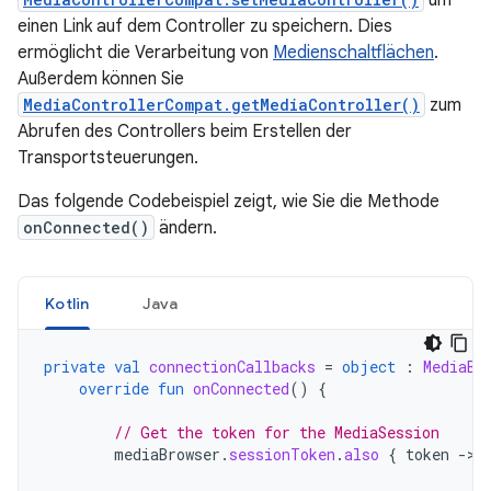
um
einen Link auf dem Controller zu speichern. Dies
ermöglicht die Verarbeitung von
Medienschaltflächen
.
Außerdem können Sie
MediaControllerCompat.getMediaController()
zum
Abrufen des Controllers beim Erstellen der
Transportsteuerungen.
Das folgende Codebeispiel zeigt, wie Sie die Methode
onConnected()
ändern.
Kotlin
Java
private
val
connectionCallbacks
=
object
:
MediaBr
override
fun
onConnected
()
{
// Get the token for the MediaSession
mediaBrowser
.
sessionToken
.
also
{
token
-
>
