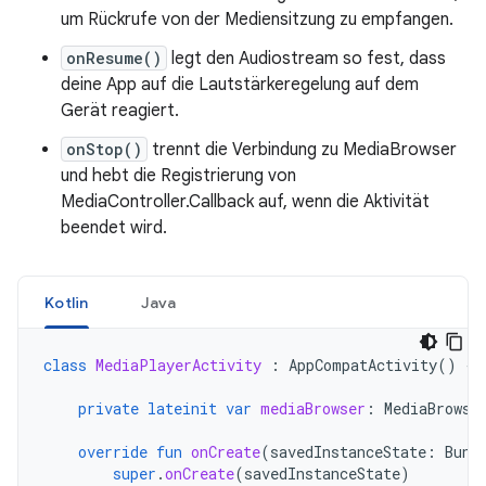
um Rückrufe von der Mediensitzung zu empfangen.
onResume()
legt den Audiostream so fest, dass
deine App auf die Lautstärkeregelung auf dem
Gerät reagiert.
onStop()
trennt die Verbindung zu MediaBrowser
und hebt die Registrierung von
MediaController.Callback auf, wenn die Aktivität
beendet wird.
Kotlin
Java
class
MediaPlayerActivity
:
AppCompatActivity
()
{
private
lateinit
var
mediaBrowser
:
MediaBrowse
override
fun
onCreate
(
savedInstanceState
:
Bund
super
.
onCreate
(
savedInstanceState
)