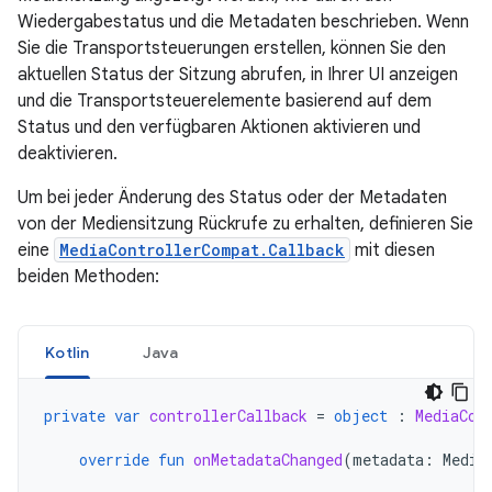
Wiedergabestatus und die Metadaten beschrieben. Wenn
Sie die Transportsteuerungen erstellen, können Sie den
aktuellen Status der Sitzung abrufen, in Ihrer UI anzeigen
und die Transportsteuerelemente basierend auf dem
Status und den verfügbaren Aktionen aktivieren und
deaktivieren.
Um bei jeder Änderung des Status oder der Metadaten
von der Mediensitzung Rückrufe zu erhalten, definieren Sie
eine
MediaControllerCompat.Callback
mit diesen
beiden Methoden:
Kotlin
Java
private
var
controllerCallback
=
object
:
MediaCon
override
fun
onMetadataChanged
(
metadata
:
Media