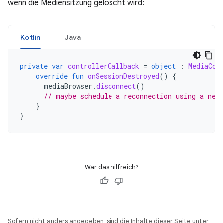
wenn die Mediensitzung gelöscht wird:
Kotlin
Java
private
var
controllerCallback
=
object
:
MediaCon
override
fun
onSessionDestroyed
()
{
mediaBrowser
.
disconnect
()
// maybe schedule a reconnection using a new
}
}
War das hilfreich?
Sofern nicht anders angegeben, sind die Inhalte dieser Seite unter