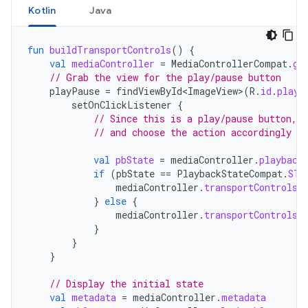
Kotlin
Java
fun
buildTransportControls
()
{
val
mediaController
=
MediaControllerCompat
.
ge
// Grab the view for the play/pause button
playPause
=
findViewById<ImageView>
(
R
.
id
.
play_
setOnClickListener
{
// Since this is a play/pause button, 
// and choose the action accordingly
val
pbState
=
mediaController
.
playback
if
(
pbState
==
PlaybackStateCompat
.
STA
mediaController
.
transportControls
.
}
else
{
mediaController
.
transportControls
.
}
}
}
// Display the initial state
val
metadata
=
mediaController
.
metadata