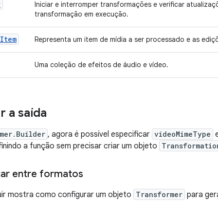
r
Iniciar e interromper transformações e verificar atualiz
transformação em execução.
aItem
Representa um item de mídia a ser processado e as ediçõ
Uma coleção de efeitos de áudio e vídeo.
r a saída
mer.Builder
, agora é possível especificar
videoMimeType
inindo a função sem precisar criar um objeto
Transformatio
car entre formatos
uir mostra como configurar um objeto
Transformer
para ger