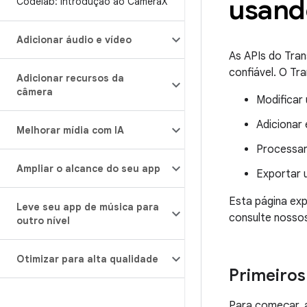
usand
Codelab: introdução ao Camera
X
Adicionar áudio e vídeo
As APIs do Tran
confiável. O Tr
Adicionar recursos da
câmera
Modificar
Adicionar
Melhorar mídia com IA
Processar
Ampliar o alcance do seu app
Exportar 
Esta página exp
Leve seu app de música para
consulte nosso
outro nível
Otimizar para alta qualidade
Primeiros
Para começar, 