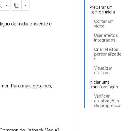
Preparar um
item de mídia
Cortar um
ção de mídia eficiente e
vídeo
Usar efeitos
integrados
Criar efeitos
personalizado
s
Visualizar
efeitos
Iniciar uma
rmer. Para mais detalhes,
transformação
Verificar
atualizações
de progresso
e Common do Jetpack Media3: