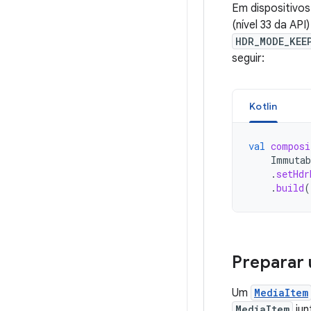
Em dispositivo
(nível 33 da AP
HDR_MODE_KEE
seguir:
Kotlin
val
composi
Immutab
.
setHdr
.
build
(
Preparar 
Um
MediaItem
MediaItem
jun