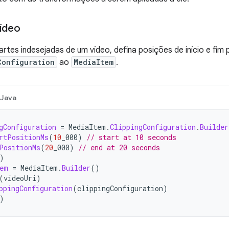
ídeo
rtes indesejadas de um vídeo, defina posições de início e fim
Configuration
ao
MediaItem
.
Java
gConfiguration
=
MediaItem
.
ClippingConfiguration
.
Builder
rtPositionMs
(
10
_000
)
// start at 10 seconds
PositionMs
(
20
_000
)
// end at 20 seconds
)
em
=
MediaItem
.
Builder
()
(
videoUri
)
ppingConfiguration
(
clippingConfiguration
)
)