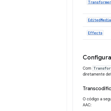
Transforme
EditedMedi
Effects
Configura
Com
Transfor
diretamente def
Transcodifi
O código a seg
AAC: