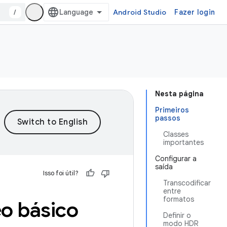
/
Android Studio
Fazer login
Nesta página
Primeiros
passos
Classes
importantes
Configurar a
saída
Isso foi útil?
Transcodificar
entre
formatos
eo básico
Definir o
modo HDR