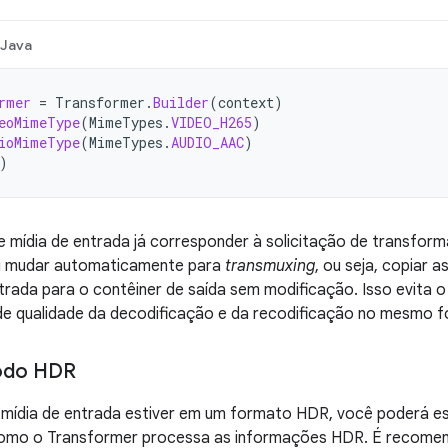
Java
rmer
=
Transformer
.
Builder
(
context
)
eoMimeType
(
MimeTypes
.
VIDEO_H265
)
ioMimeType
(
MimeTypes
.
AUDIO_AAC
)
)
 mídia de entrada já corresponder à solicitação de transform
i mudar automaticamente para
transmuxing
, ou seja, copiar
trada para o contêiner de saída sem modificação. Isso evita 
 de qualidade da decodificação e da recodificação no mesmo 
modo HDR
e mídia de entrada estiver em um formato HDR, você poderá e
como o Transformer processa as informações HDR. É recomen