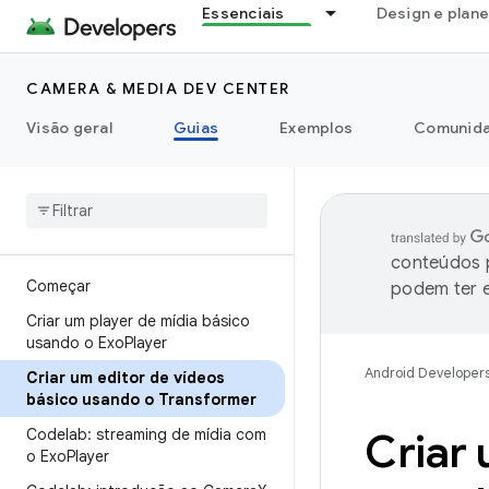
Essenciais
Design e plan
CAMERA & MEDIA DEV CENTER
Visão geral
Guias
Exemplos
Comunid
conteúdos p
Começar
podem ter e
Criar um player de mídia básico
usando o Exo
Player
Android Developer
Criar um editor de vídeos
básico usando o Transformer
Codelab: streaming de mídia com
Criar 
o Exo
Player