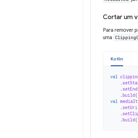
Cortar um v
Para remover pa
uma
Clipping
Kotlin
val
clippin
.
setSta
.
setEnd
.
build
(
val
mediaIt
.
setUri
.
setCli
.
build
(