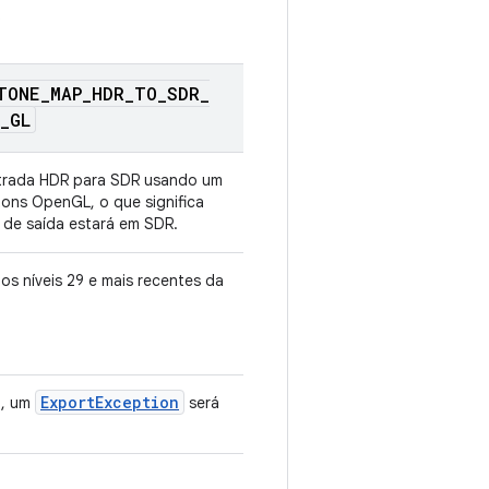
.
TONE
_
MAP
_
HDR
_
TO
_
SDR
_
_
GL
trada HDR para SDR usando um
ons OpenGL, o que significa
 de saída estará em SDR.
s níveis 29 e mais recentes da
ExportException
l, um
será