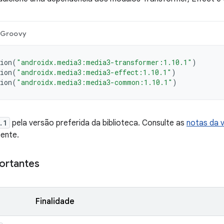
Groovy
ion
(
"androidx.media3:media3-transformer:1.10.1"
)
ion
(
"androidx.media3:media3-effect:1.10.1"
)
ion
(
"androidx.media3:media3-common:1.10.1"
)
.1
pela versão preferida da biblioteca. Consulte as
notas da 
ente.
ortantes
Finalidade