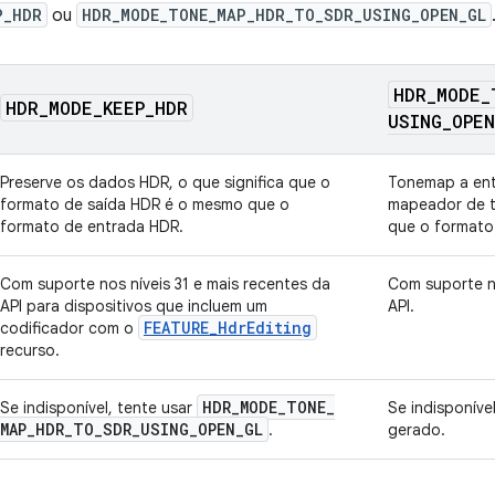
P_HDR
ou
HDR_MODE_TONE_MAP_HDR_TO_SDR_USING_OPEN_GL
HDR
_
MODE
_
HDR
_
MODE
_
KEEP
_
HDR
USING
_
OPEN
Preserve os dados HDR, o que significa que o
Tonemap a en
formato de saída HDR é o mesmo que o
mapeador de t
formato de entrada HDR.
que o formato
Com suporte nos níveis 31 e mais recentes da
Com suporte no
API para dispositivos que incluem um
API.
FEATURE_HdrEditing
codificador com o
recurso.
HDR
_
MODE
_
TONE
_
Se indisponível, tente usar
Se indisponíve
MAP
_
HDR
_
TO
_
SDR
_
USING
_
OPEN
_
GL
.
gerado.