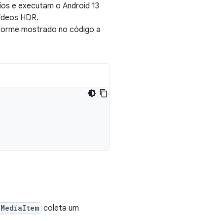
ios e executam o Android 13
ídeos HDR.
forme mostrado no código a
dMediaItem
coleta um