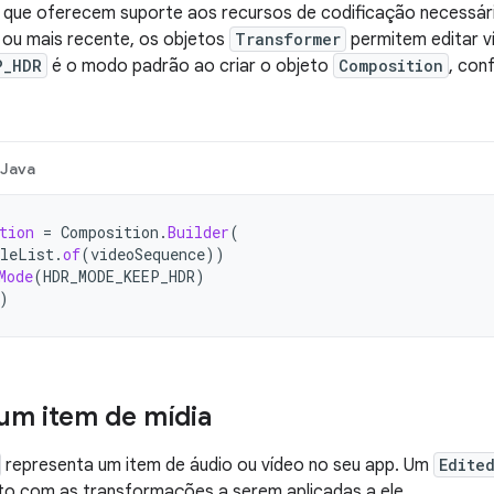
s que oferecem suporte aos recursos de codificação necessár
I) ou mais recente, os objetos
Transformer
permitem editar v
P_HDR
é o modo padrão ao criar o objeto
Composition
, con
Java
tion
=
Composition
.
Builder
(
leList
.
of
(
videoSequence
))
Mode
(
HDR_MODE_KEEP_HDR
)
)
um item de mídia
representa um item de áudio ou vídeo no seu app. Um
Edite
to com as transformações a serem aplicadas a ele.