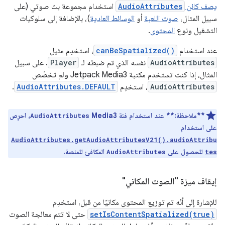
يصف كائن
AudioAttributes
استخدام مجموعة بث صوتي (على
سبيل المثال،
صوت اللعبة
أو
الوسائط العادية
)، بالإضافة إلى سلوكيات
التشغيل ونوع
المحتوى
.
عند استخدام
canBeSpatialized()
، استخدِم مثيل
AudioAttributes
نفسه الذي تم ضبطه لـ
Player
. على سبيل
المثال، إذا كنت تستخدم مكتبة Jetpack Media3 ولم تخصّص
AudioAttributes
، استخدِم
AudioAttributes.DEFAULT
.
**ملاحظة:**
عند استخدام فئة Media3
، احرِص
AudioAttributes
على استخدام
AudioAttributes.getAudioAttributesV21().audioAttribu
للحصول على
المكافئ للمنصة.
AudioAttributes
tes
إيقاف ميزة "الصوت المكاني"
للإشارة إلى أنّه تم توزيع المحتوى مكانيًا من قبل، استخدِم
setIsContentSpatialized(true)
حتى لا تتم معالجة الصوت