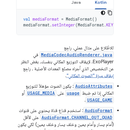
Java
Kotlin
val
mediaFormat
=
MediaFormat
()
mediaFormat
.
setInteger
(
MediaFormat
.
KEY_MAX_O
للاطّلاع على مثال عملي، راجِع
MediaCodecAudioRenderer.java
في
ExoPlayer. لإيقاف التوزيع المكاني بنفسك، بغض النظر
عن التخصيص الذي أجراه مصنّع المعدات الأصلية ، راجِع
إيقاف ميزة "الصوت المكاني"
.
AudioAttributes
: يكون الصوت مؤهلاً للتوزيع
المكاني إذا تم ضبط
usage
على
USAGE_MEDIA
أو
.
USAGE_GAME
AudioFormat
: استخدِم قناع قناة يحتوي على قنوات
AudioFormat.CHANNEL_OUT_QUAD
على الأقل
(أمام يسار وأمام يمين وخلف يسار وخلف يمين) لكي يكون