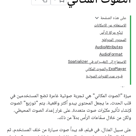
على هذه الصفحة
الاستعلام عن الإمكانات
تتبُّع حركة الرأس
المحتوى المتوافق
AudioAttributes
AudioFormat
الاستماع إلى التغييرات في Spatializer
ExoPlayer والصوت المكاني
قيود عدد القنوات الصوتية
ميزة "الصوت المكاني" هي تجربة صوتية غامرة تضع المستخدمين في
قلب الحدث، ما يجعل المحتوى يبدو أكثر واقعية. يتم "توزيع" الصوت
لإنشاء تأثير مكبّرات صوت متعددة، على غرار إعداد الصوت المحيطي،
ولكن من خلال سمّاعات الرأس بدلاً من ذلك.
على سبيل المثال، في فيلم، قد يبدأ صوت سيارة من خلف المستخدم، ثم