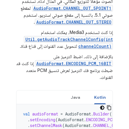
الصوت مؤهلاً للتوزيع المكاني. في المثال أدناه، نستخدم
AudioFormat.CHANNEL_OUT_5POINT1
لمقطع
صوتي 5.1. بالنسبة إلى مقطع صوتي استريو، استخدِم
.
AudioFormat.CHANNEL_OUT_STEREO
إذا كنت تستخدم Media3، يمكنك استخدام
Util.getAudioTrackChannelConfig(int
channelCount)
لتحويل عدد القنوات إلى قناع قناة.
بالإضافة إلى ذلك، اضبط الترميز على
AudioFormat.ENCODING_PCM_16BIT
إذا كنت قد
ضبطت برنامج فك الترميز لعرض تنسيق PCM متعدد
القنوات.
Java
Kotlin
val
audioFormat
=
AudioFormat
.
Builder
()
.
setEncoding
(
AudioFormat
.
ENCODING_PCM_16BIT
.
setChannelMask
(
AudioFormat
.
CHANNEL_OUT_5PO