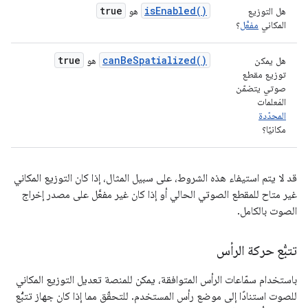
true
isEnabled()
هل التوزيع
هو
المكاني
مفعَّل
؟
true
canBeSpatialized()
هل يمكن
هو
توزيع مقطع
صوتي يتضمّن
المَعلمات
المحدّدة
مكانيًا؟
قد لا يتم استيفاء هذه الشروط، على سبيل المثال، إذا كان التوزيع المكاني
غير متاح للمقطع الصوتي الحالي أو إذا كان غير مفعَّل على مصدر إخراج
الصوت بالكامل.
تتبُّع حركة الرأس
باستخدام سمّاعات الرأس المتوافقة، يمكن للمنصة تعديل التوزيع المكاني
للصوت استنادًا إلى موضع رأس المستخدم. للتحقّق مما إذا كان جهاز تتبُّع