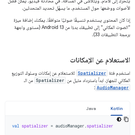
يتحرّك إلى الأمام، ويتلاشى في المسافة. في محادثة فيديو، يمكن فصل
الأصوات ووضعها حول المستخدم، ما يسهّل تحديد المتحدثين.
إذا كان المحتوى يستخدم تنسيقًا صوتيًا متوافقًا، يمكنك إضافة ميزة
"الصوت المكاني" إلى تطبيقك بدءًا من Android 13 (مستوى واجهة
برمجة التطبيقات 33).
الاستعلام عن الإمكانات
استخدِم فئة
Spatializer
للاستعلام عن إمكانات وسلوك التوزيع
المكاني للجهاز. ابدأ باسترداد مثيل من
Spatializer
من الـ
:
AudioManager
Java
Kotlin
val
spatializer
=
audioManager
.
spatializer