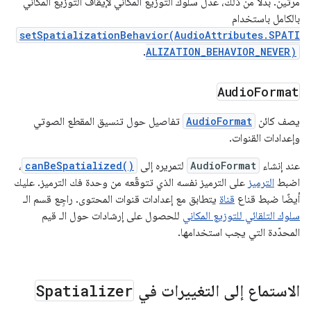
مرّتين. بدلاً من ذلك، عدِّل سلوك التوزيع المكاني لإيقاف التوزيع المكاني
بالكامل باستخدام
setSpatializationBehavior(AudioAttributes.SPATI
.
ALIZATION_BEHAVIOR_NEVER)
Audio
Format
يصف كائن
AudioFormat
تفاصيل حول تنسيق المقطع الصوتي
وإعدادات القنوات.
عند إنشاء
AudioFormat
لتمريره إلى
canBeSpatialized()
،
اضبط
الترميز
على الترميز نفسه الذي تتوقّعه من وحدة فك الترميز. عليك
أيضًا ضبط قناع
قناة
يتطابق مع إعدادات قنوات المحتوى. راجِع قسم الـ
سلوك التلقائي للتوزيع المكاني
للحصول على إرشادات حول الـ قيم
المحدّدة التي يجب استخدامها.
الاستماع إلى التغييرات في
Spatializer