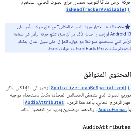
حركة الرأس متاحًا لتوجيه مصدر إخراج الصوت الحالي، استخدِم
.
isHeadTrackerAvailable()
ملاحظة:
عند اختبار ميزة "الصوت المكاني" مع تتبُّع حركة الرأس على
Android 13 أو إصدار أحدث، تأكَّد من أنّ ميزة تتبُّع حركة الرأس في سمّاعة
الرأس التي تستخدمها متوافقة مع جهازك الجوّال. على سبيل المثال، يمكنك
استخدام سمّاعات Pixel Buds Pro مع هواتف Pixel.
المحتوى المتوافق
Spatializer.canBeSpatialized()
يشير إلى ما إذا كان يمكن
توزيع الصوت الذي يتضمّن الخصائص المحدّدة مكانيًا باستخدام توجيه
جهاز الإخراج الحالي. يأخذ هذا الإجراء
AudioAttributes
و
AudioFormat
، وكلاهما موضحين بمزيد من التفصيل أدناه.
Audio
Attributes