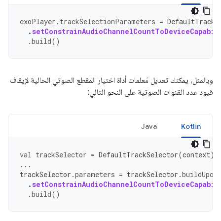
exoPlayer
.
trackSelectionParameters
=
DefaultTrackS
.
setConstrainAudioChannelCountToDeviceCapabil
.
build
()
وبالمثل، يمكنك تعديل مَعلمات أداة اختيار المقطع الصوتي الحالية لإيقاف
قيود عدد القنوات الصوتية على النحو التالي:
Java
Kotlin
val
trackSelector
=
DefaultTrackSelector
(
context
)
...
trackSelector
.
parameters
=
trackSelector
.
buildUpon
.
setConstrainAudioChannelCountToDeviceCapabil
.
build
()