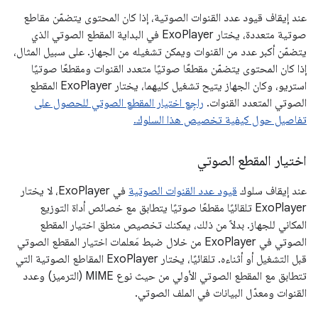
عند إيقاف قيود عدد القنوات الصوتية، إذا كان المحتوى يتضمّن مقاطع
صوتية متعددة، يختار ExoPlayer في البداية المقطع الصوتي الذي
يتضمّن أكبر عدد من القنوات ويمكن تشغيله من الجهاز. على سبيل المثال،
إذا كان المحتوى يتضمّن مقطعًا صوتيًا متعدد القنوات ومقطعًا صوتيًا
استريو، وكان الجهاز يتيح تشغيل كليهما، يختار ExoPlayer المقطع
الصوتي المتعدد القنوات.
راجِع اختيار المقطع الصوتي للحصول على
تفاصيل حول كيفية تخصيص هذا السلوك.
اختيار المقطع الصوتي
عند إيقاف سلوك
قيود عدد القنوات الصوتية
في ExoPlayer، لا يختار
ExoPlayer تلقائيًا مقطعًا صوتيًا يتطابق مع خصائص أداة التوزيع
المكاني للجهاز. بدلاً من ذلك، يمكنك تخصيص منطق اختيار المقطع
الصوتي في ExoPlayer من خلال ضبط مَعلمات اختيار المقطع الصوتي
قبل التشغيل أو أثناءه. تلقائيًا، يختار ExoPlayer المقاطع الصوتية التي
تتطابق مع المقطع الصوتي الأولي من حيث نوع MIME (الترميز) وعدد
القنوات ومعدّل البيانات في الملف الصوتي.