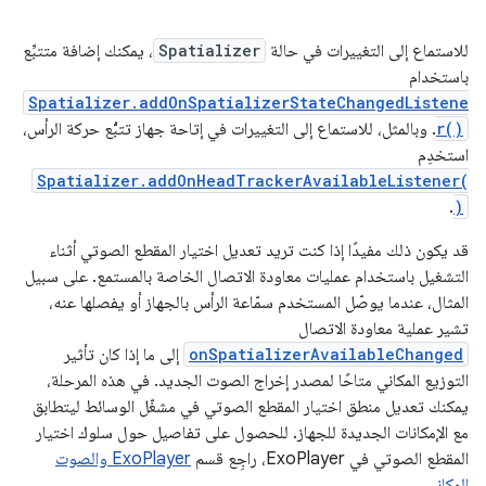
للاستماع إلى التغييرات في حالة
Spatializer
، يمكنك إضافة متتبِّع
باستخدام
Spatializer.addOnSpatializerStateChangedListene
r()
. وبالمثل، للاستماع إلى التغييرات في إتاحة جهاز تتبُّع حركة الرأس،
استخدِم
Spatializer.addOnHeadTrackerAvailableListener(
.
)
قد يكون ذلك مفيدًا إذا كنت تريد تعديل اختيار المقطع الصوتي أثناء
التشغيل باستخدام عمليات معاودة الاتصال الخاصة بالمستمع. على سبيل
المثال، عندما يوصّل المستخدم سمّاعة الرأس بالجهاز أو يفصلها عنه،
تشير عملية معاودة الاتصال
onSpatializerAvailableChanged
إلى ما إذا كان تأثير
التوزيع المكاني متاحًا لمصدر إخراج الصوت الجديد. في هذه المرحلة،
يمكنك تعديل منطق اختيار المقطع الصوتي في مشغّل الوسائط ليتطابق
مع الإمكانات الجديدة للجهاز. للحصول على تفاصيل حول سلوك اختيار
المقطع الصوتي في ExoPlayer، راجِع قسم
ExoPlayer والصوت
المكاني
.