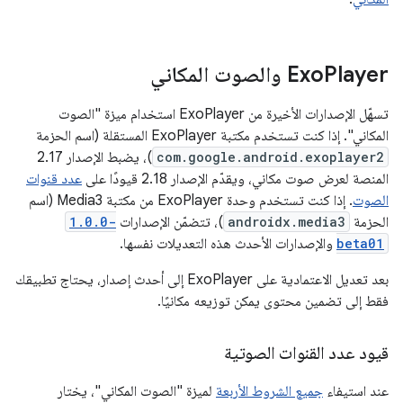
Player والصوت المكاني
Exo
تسهّل الإصدارات الأخيرة من ExoPlayer استخدام ميزة "الصوت
المكاني". إذا كنت تستخدم مكتبة ExoPlayer المستقلة (اسم الحزمة
com.google.android.exoplayer2
)، يضبط الإصدار 2.17
المنصة لعرض صوت مكاني، ويقدّم الإصدار 2.18 قيودًا على
عدد قنوات
الصوت
. إذا كنت تستخدم وحدة ExoPlayer من مكتبة Media3 (اسم
الحزمة
androidx.media3
)، تتضمّن الإصدارات
1.0.0-
beta01
والإصدارات الأحدث هذه التعديلات نفسها.
بعد تعديل الاعتمادية على ExoPlayer إلى أحدث إصدار، يحتاج تطبيقك
فقط إلى تضمين محتوى يمكن توزيعه مكانيًا.
قيود عدد القنوات الصوتية
عند استيفاء
جميع الشروط الأربعة
لميزة "الصوت المكاني"، يختار