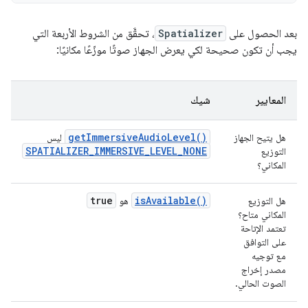
بعد الحصول على
Spatializer
، تحقَّق من الشروط الأربعة التي
يجب أن تكون صحيحة لكي يعرض الجهاز صوتًا موزّعًا مكانيًا:
المعايير
شيك
getImmersiveAudioLevel()
هل يتيح الجهاز
ليس
SPATIALIZER_IMMERSIVE_LEVEL_NONE
التوزيع
المكاني؟
true
isAvailable()
هل التوزيع
هو
المكاني متاح؟
تعتمد الإتاحة
على التوافق
مع توجيه
مصدر إخراج
الصوت الحالي.