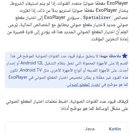
ExoPlayer مقطعًا صوتيًا متعدد القنوات. إذا لم يتم استيفاء الشروط،
يختار ExoPlayer مقطعًا صوتيًا استريو بدلاً من ذلك. إذا تغيّرت
خصائص
Spatializer
، سيؤدي ExoPlayer إلى اختيار مقطع
صوتي جديد لاختيار مقطع صوتي يتطابق مع الخصائص الحالية. يُرجى
العِلم أنّ اختيار المقطع الصوتي الجديد هذا قد يؤدي إلى فترة قصيرة من
إعادة التخزين المؤقت.
ملاحظة مهمة:
لا ينطبق سلوك قيود عدد القنوات الصوتية الموضّح في هذا
القسم إلا على الأجهزة المحمولة التي تعمل بنظام التشغيل Android 12L أو إصدار
أحدث. على الأجهزة القديمة أو أنواع الأجهزة الأخرى، مثل Android TV، تكون
هذه القيود غير مفعَّلة و يمكن تخصيص اختيار المقطع الصوتي في ExoPlayer
كما هو موضّح في
اختيار المقطع الصوتي
.
لإيقاف قيود عدد القنوات الصوتية، اضبط مَعلمات اختيار المقطع الصوتي
على مشغّل الوسائط كما هو موضّح أدناه:
Java
Kotlin