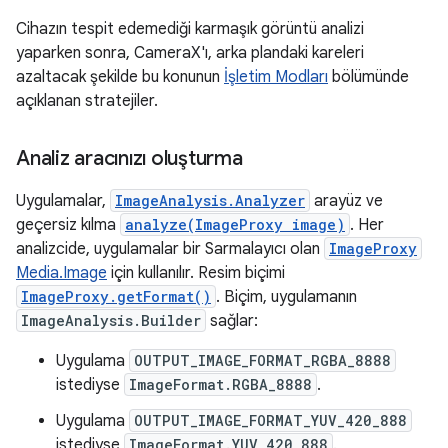
Cihazın tespit edemediği karmaşık görüntü analizi
yaparken sonra, CameraX'ı, arka plandaki kareleri
azaltacak şekilde bu konunun
İşletim Modları
bölümünde
açıklanan stratejiler.
Analiz aracınızı oluşturma
Uygulamalar,
ImageAnalysis.Analyzer
arayüz ve
geçersiz kılma
analyze(ImageProxy image)
. Her
analizcide, uygulamalar bir Sarmalayıcı olan
ImageProxy
Media.Image
için kullanılır. Resim biçimi
ImageProxy.getFormat()
. Biçim, uygulamanın
ImageAnalysis.Builder
sağlar:
Uygulama
OUTPUT_IMAGE_FORMAT_RGBA_8888
istediyse
ImageFormat.RGBA_8888
.
Uygulama
OUTPUT_IMAGE_FORMAT_YUV_420_888
istediyse
ImageFormat.YUV_420_888
.