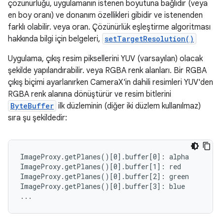
çözünürlüğü, uygulamanın istenen boyutuna bağlıdır (veya
en boy oranı) ve donanım özellikleri gibidir ve istenenden
farklı olabilir. veya oran. Çözünürlük eşleştirme algoritması
hakkında bilgi için belgeleri,
setTargetResolution()
Uygulama, çıkış resim piksellerini YUV (varsayılan) olacak
şekilde yapılandırabilir. veya RGBA renk alanları. Bir RGBA
çıkış biçimi ayarlanırken CameraX'in dahili resimleri YUV'den
RGBA renk alanına dönüştürür ve resim bitlerini
ByteBuffer
ilk düzleminin (diğer iki düzlem kullanılmaz)
sıra şu şekildedir:
ImageProxy.getPlanes()[0].buffer[0]: alpha

ImageProxy.getPlanes()[0].buffer[1]: red

ImageProxy.getPlanes()[0].buffer[2]: green

ImageProxy.getPlanes()[0].buffer[3]: blue
