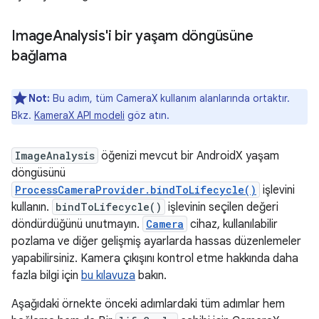
Image
Analysis'i bir yaşam döngüsüne
bağlama
Not:
Bu adım, tüm CameraX kullanım alanlarında ortaktır.
Bkz.
KameraX API modeli
göz atın.
ImageAnalysis
öğenizi mevcut bir AndroidX yaşam
döngüsünü
ProcessCameraProvider.bindToLifecycle()
işlevini
kullanın.
bindToLifecycle()
işlevinin seçilen değeri
döndürdüğünü unutmayın.
Camera
cihaz, kullanılabilir
pozlama ve diğer gelişmiş ayarlarda hassas düzenlemeler
yapabilirsiniz. Kamera çıkışını kontrol etme hakkında daha
fazla bilgi için
bu kılavuza
bakın.
Aşağıdaki örnekte önceki adımlardaki tüm adımlar hem