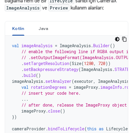
bağlama hem de Bir
lifeCycle
sahibi için CameraX
ImageAnalysis
ve
Preview
kullanım alanları:
Kotlin
Java
val
imageAnalysis
=
ImageAnalysis
.
Builder
()
// enable the following line if RGBA output is
// .setOutputImageFormat(ImageAnalysis.OUTPUT
.
setTargetResolution
(
Size
(
1280
,
720
))
.
setBackpressureStrategy
(
ImageAnalysis
.
STRATEG
.
build
()
imageAnalysis
.
setAnalyzer
(
executor
,
ImageAnalysis
.
val
rotationDegrees
=
imageProxy
.
imageInfo
.
rot
// insert your code here.
...
// after done, release the ImageProxy object
imageProxy
.
close
()
})
cameraProvider
.
bindToLifecycle
(
this
as
LifecycleOw