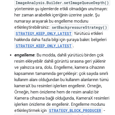
ImageAnalysis.Builder.setImageQueueDepth()
yönteminin şu işlemlerde etkili olmadığını unutmayın:
her zaman arabellek içeriğinin üzerine yazılır. Şu
numarayı arayarak bu engelleme modunu
etkinleştirebilirsiniz:
setBackpressureStrategy()
STRATEGY_KEEP_ONLY_LATEST
Yürütücü etkileri
hakkında daha fazla bilgi için şuraya bakın: belgeleri
STRATEGY_KEEP_ONLY_LATEST
.
engelleme
: Bu modda, dahili yürütücü birden çok
resim ekleyebilir dahili görüntü sırasına geri yüklenir
ve yalnızca sıra, dolu. Engelleme, kamera cihazının
kapsamının tamamında gerçekleşir: çok sayıda sınırlı
kullanım alanı olduğundan bu kullanım alanlarının tümü
kameraX bu resimleri işlerken engellenir. Örneğin,
Örneğin, hem önizleme hem de resim analizi bir
Kamera cihazına bağlı olduğunda, KameraX resimleri
işlerken önizleme de engellenir. Engelleme modunu
etkinleştirmek için
STRATEGY_BLOCK_PRODUCER
-