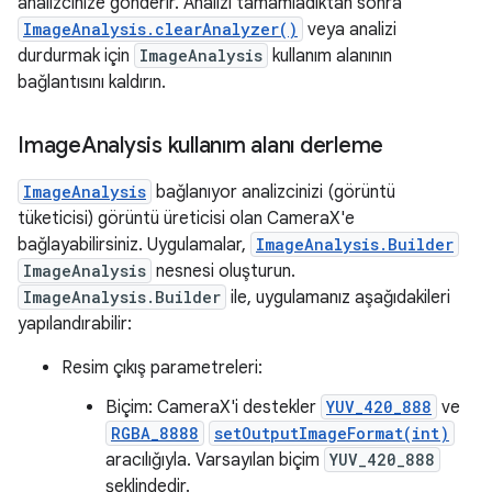
analizcinize gönderir. Analizi tamamladıktan sonra
ImageAnalysis.clearAnalyzer()
veya analizi
durdurmak için
ImageAnalysis
kullanım alanının
bağlantısını kaldırın.
Image
Analysis kullanım alanı derleme
ImageAnalysis
bağlanıyor analizcinizi (görüntü
tüketicisi) görüntü üreticisi olan CameraX'e
bağlayabilirsiniz. Uygulamalar,
ImageAnalysis.Builder
ImageAnalysis
nesnesi oluşturun.
ImageAnalysis.Builder
ile, uygulamanız aşağıdakileri
yapılandırabilir:
Resim çıkış parametreleri:
Biçim: CameraX'i destekler
YUV_420_888
ve
RGBA_8888
setOutputImageFormat(int)
aracılığıyla. Varsayılan biçim
YUV_420_888
şeklindedir.