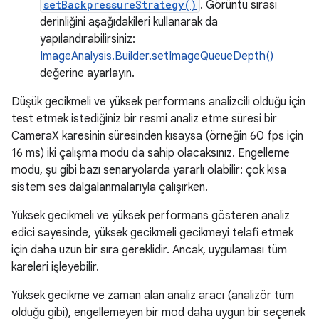
setBackpressureStrategy()
. Görüntü sırası
derinliğini aşağıdakileri kullanarak da
yapılandırabilirsiniz:
ImageAnalysis.Builder.setImageQueueDepth()
değerine ayarlayın.
Düşük gecikmeli ve yüksek performans analizcili olduğu için
test etmek istediğiniz bir resmi analiz etme süresi bir
CameraX karesinin süresinden kısaysa (örneğin 60 fps için
16 ms) iki çalışma modu da sahip olacaksınız. Engelleme
modu, şu gibi bazı senaryolarda yararlı olabilir: çok kısa
sistem ses dalgalanmalarıyla çalışırken.
Yüksek gecikmeli ve yüksek performans gösteren analiz
edici sayesinde, yüksek gecikmeli gecikmeyi telafi etmek
için daha uzun bir sıra gereklidir. Ancak, uygulaması tüm
kareleri işleyebilir.
Yüksek gecikme ve zaman alan analiz aracı (analizör tüm
olduğu gibi), engellemeyen bir mod daha uygun bir seçenek