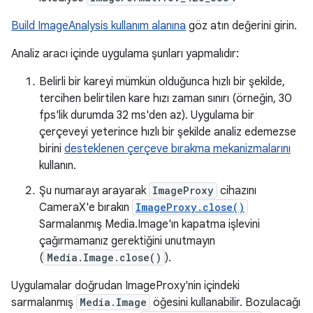
Build ImageAnalysis kullanım alanına
göz atın değerini girin.
Analiz aracı içinde uygulama şunları yapmalıdır:
Belirli bir kareyi mümkün olduğunca hızlı bir şekilde,
tercihen belirtilen kare hızı zaman sınırı (örneğin, 30
fps'lik durumda 32 ms'den az). Uygulama bir
çerçeveyi yeterince hızlı bir şekilde analiz edemezse
birini
desteklenen çerçeve bırakma mekanizmalarını
kullanın.
Şu numarayı arayarak
ImageProxy
cihazını
CameraX'e bırakın
ImageProxy.close()
Sarmalanmış Media.Image'ın kapatma işlevini
çağırmamanız gerektiğini unutmayın
(
Media.Image.close()
).
Uygulamalar doğrudan ImageProxy'nin içindeki
sarmalanmış
Media.Image
öğesini kullanabilir. Bozulacağı