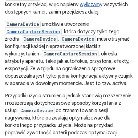
konkretny przykład, więc najpierw
wyliczamy
wszystkich
dostępnych kamer, zanim przejdziesz dalej.
CameraDevice
umożliwia utworzenie
CameraCaptureSession
, która dotyczy tylko tego
źródła:
CameraDevice
.
CameraDevice
musi otrzymać
konfiguracji każdej nieprzetworzonej klatki z
wykorzystaniem
CameraCaptureSession
. określa
atrybuty aparatu, takie jak autofokus, przysłona, efekty, i
ekspozycji. Ze względu na ograniczenia sprzętowe
dopuszczalna jest tylko jedna konfiguracja aktywny czujnik
w aparacie w dowolnym momencie. Jest to tzw.
active
.
Przypadki użycia strumienia jednak stanowią rozszerzenie
i rozszerzają dotychczasowe sposoby korzystania z
usługi
CameraDevice
do transmitowania sesji
nagrywania, które pozwalają optymalizować dla
konkretnego przypadku użycia. Może na przykład
poprawić żywotność baterii podczas optymalizacji