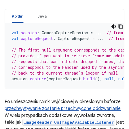
Kotlin
Java
val
session
:
CameraCaptureSession
=
...
// from C
val
captureRequest
:
CaptureRequest
=
...
// from 
// The first null argument corresponds to the capt
// provide if you want to retrieve frame metadata 
// requests that can indicate dropped frames; the 
// corresponds to the Handler used by the asynchron
// back to the current thread's looper if null
session
.
capture
(
captureRequest
.
build
(),
null
,
null
Po umieszczeniu ramki wyjściowej w określonym buforze
przechwytywanie zostanie przechwycone oddzwanianie
W wielu przypadkach dodatkowe wywołania zwrotne,
takie jak
ImageReader.OnImageAvailableListener
jest