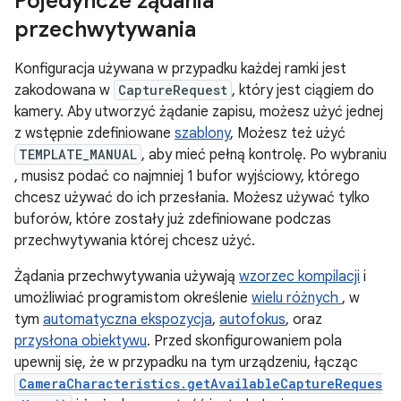
Pojedyncze żądania
przechwytywania
Konfiguracja używana w przypadku każdej ramki jest
zakodowana w
CaptureRequest
, który jest ciągiem do
kamery. Aby utworzyć żądanie zapisu, możesz użyć jednej
z wstępnie zdefiniowane
szablony
, Możesz też użyć
TEMPLATE_MANUAL
, aby mieć pełną kontrolę. Po wybraniu
, musisz podać co najmniej 1 bufor wyjściowy, którego
chcesz używać do ich przesłania. Możesz używać tylko
buforów, które zostały już zdefiniowane podczas
przechwytywania której chcesz użyć.
Żądania przechwytywania używają
wzorzec kompilacji
i
umożliwiać programistom określenie
wielu różnych
, w
tym
automatyczna ekspozycja
,
autofokus
, oraz
przysłona obiektywu
. Przed skonfigurowaniem pola
upewnij się, że w przypadku na tym urządzeniu, łącząc
CameraCharacteristics.getAvailableCaptureReques