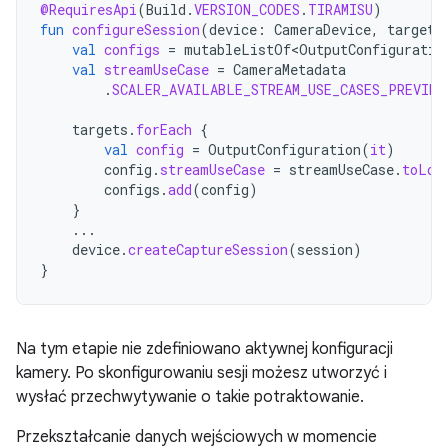
@RequiresApi
(
Build
.
VERSION_CODES
.
TIRAMISU
)
fun
configureSession
(
device
:
CameraDevice
,
targets
val
configs
=
mutableListOf<OutputConfiguratio
val
streamUseCase
=
CameraMetadata
.
SCALER_AVAILABLE_STREAM_USE_CASES_PREVIEW
targets
.
forEach
{
val
config
=
OutputConfiguration
(
it
)
config
.
streamUseCase
=
streamUseCase
.
toLon
configs
.
add
(
config
)
}
...
device
.
createCaptureSession
(
session
)
}
Na tym etapie nie zdefiniowano aktywnej konfiguracji
kamery. Po skonfigurowaniu sesji możesz utworzyć i
wysłać przechwytywanie o takie potraktowanie.
Przekształcanie danych wejściowych w momencie