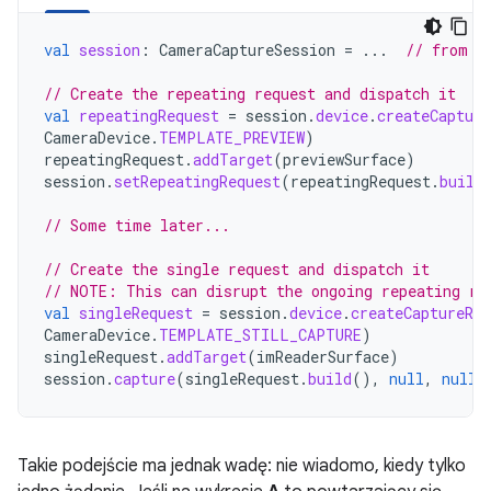
val
session
:
CameraCaptureSession
=
...
// from C
// Create the repeating request and dispatch it
val
repeatingRequest
=
session
.
device
.
createCapture
CameraDevice
.
TEMPLATE_PREVIEW
)
repeatingRequest
.
addTarget
(
previewSurface
)
session
.
setRepeatingRequest
(
repeatingRequest
.
build
// Some time later...
// Create the single request and dispatch it
// NOTE: This can disrupt the ongoing repeating re
val
singleRequest
=
session
.
device
.
createCaptureReq
CameraDevice
.
TEMPLATE_STILL_CAPTURE
)
singleRequest
.
addTarget
(
imReaderSurface
)
session
.
capture
(
singleRequest
.
build
(),
null
,
null
)
Takie podejście ma jednak wadę: nie wiadomo, kiedy tylko