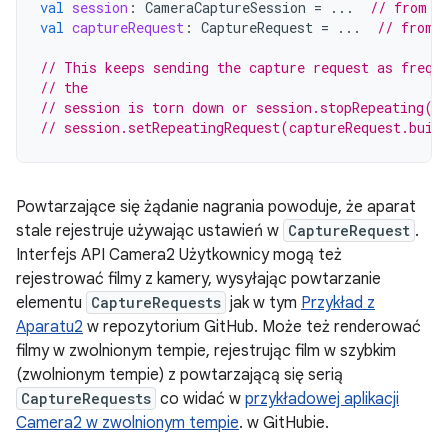
val
session
:
CameraCaptureSession
=
...
// from C
val
captureRequest
:
CaptureRequest
=
...
// from 
// This keeps sending the capture request as frequ
// the
// session is torn down or session.stopRepeating()
// session.setRepeatingRequest(captureRequest.buil
Powtarzające się żądanie nagrania powoduje, że aparat
stale rejestruje używając ustawień w
CaptureRequest
.
Interfejs API Camera2 Użytkownicy mogą też
rejestrować filmy z kamery, wysyłając powtarzanie
elementu
CaptureRequests
jak w tym
Przykład z
Aparatu2
w repozytorium GitHub. Może też renderować
filmy w zwolnionym tempie, rejestrując film w szybkim
(zwolnionym tempie) z powtarzającą się serią
CaptureRequests
co widać w
przykładowej aplikacji
Camera2 w zwolnionym tempie
. w GitHubie.