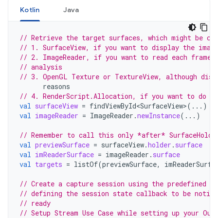
Kotlin
Java
// Retrieve the target surfaces, which might be co
// 1. SurfaceView, if you want to display the imag
// 2. ImageReader, if you want to read each frame 
// analysis
// 3. OpenGL Texture or TextureView, although disc
reasons
// 4. RenderScript.Allocation, if you want to do pa
val
surfaceView
=
findViewById<SurfaceView>
(...)
val
imageReader
=
ImageReader
.
newInstance
(...)
// Remember to call this only *after* SurfaceHolde
val
previewSurface
=
surfaceView
.
holder
.
surface
val
imReaderSurface
=
imageReader
.
surface
val
targets
=
listOf
(
previewSurface
,
imReaderSurfa
// Create a capture session using the predefined t
// defining the session state callback to be notifi
// ready
// Setup Stream Use Case while setting up your Out