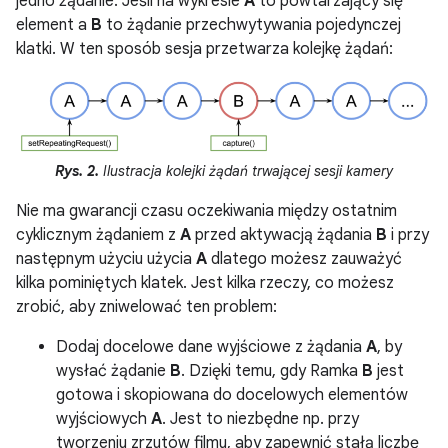
jedno żądanie. Jeśli na wykresie
A
to powtarzający się
element a
B
to żądanie przechwytywania pojedynczej
klatki. W ten sposób sesja przetwarza kolejkę żądań:
Rys. 2.
Ilustracja kolejki żądań trwającej sesji kamery
Nie ma gwarancji czasu oczekiwania między ostatnim
cyklicznym żądaniem z
A
przed aktywacją żądania
B
i przy
następnym użyciu użycia
A
dlatego możesz zauważyć
kilka pominiętych klatek. Jest kilka rzeczy, co możesz
zrobić, aby zniwelować ten problem:
Dodaj docelowe dane wyjściowe z żądania
A
, by
wysłać żądanie
B
. Dzięki temu, gdy Ramka
B
jest
gotowa i skopiowana do docelowych elementów
wyjściowych
A
. Jest to niezbędne np. przy
tworzeniu zrzutów filmu, aby zapewnić stałą liczbę