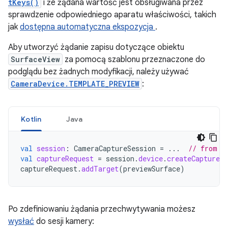
tKeys()
i że żądana wartość jest obsługiwana przez
sprawdzenie odpowiedniego aparatu właściwości, takich
jak
dostępna automatyczna ekspozycja
.
Aby utworzyć żądanie zapisu dotyczące obiektu
SurfaceView
za pomocą szablonu przeznaczone do
podglądu bez żadnych modyfikacji, należy używać
CameraDevice.TEMPLATE_PREVIEW
:
Kotlin
Java
val
session
:
CameraCaptureSession
=
...
// from C
val
captureRequest
=
session
.
device
.
createCaptureRe
captureRequest
.
addTarget
(
previewSurface
)
Po zdefiniowaniu żądania przechwytywania możesz
wysłać
do sesji kamery: