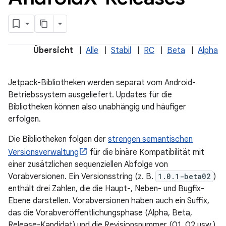
Übersicht
|
Alle
|
Stabil
|
RC
|
Beta
|
Alpha
Jetpack-Bibliotheken werden separat vom Android-
Betriebssystem ausgeliefert. Updates für die
Bibliotheken können also unabhängig und häufiger
erfolgen.
Die Bibliotheken folgen der
strengen semantischen
Versionsverwaltung
für die binäre Kompatibilität mit
einer zusätzlichen sequenziellen Abfolge von
Vorabversionen. Ein Versionsstring (z. B.
1.0.1-beta02
)
enthält drei Zahlen, die die Haupt-, Neben- und Bugfix-
Ebene darstellen. Vorabversionen haben auch ein Suffix,
das die Vorabveröffentlichungsphase (Alpha, Beta,
Release-Kandidat) und die Revisionsnummer (01, 02 usw.)