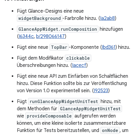
Fügt Glance-Designs eine neue
widgetBackground
-Farbrolle hinzu. (
Ia2ab8
)
GlanceAppWidget.runComposition
hinzufügen
(
I6344c
,
b/298066147
)
Fügt eine neue
TopBar
-Komponente (
Ibd361
) hinzu.
Fügt dem Modifikator
clickable
Überschreibungen hinzu. (
Iacecf
)
Fügt eine neue API zum Einfärben von Schaltflächen
hinzu. Diese Funktion sollte bis zur Veröffentlichung
von Version 1.0 experimentell sein. (
I92523
)
Fügt
runGlanceAppWidgetUnitTest
hinzu, mit
dem Methoden für
GlanceAppWidgetUnitTest
wie
provideComposable
aufgerufen werden
können, um eine kleine isolierte zusammensetzbare
Funktion für Tests bereitzustellen, und
onNode
, um