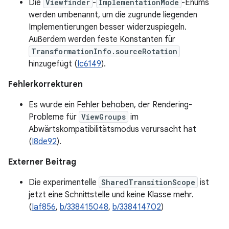
Die
Viewfinder
-
ImplementationMode
-Enums
werden umbenannt, um die zugrunde liegenden
Implementierungen besser widerzuspiegeln.
Außerdem werden feste Konstanten für
TransformationInfo.sourceRotation
hinzugefügt (
Ic6149
).
Fehlerkorrekturen
Es wurde ein Fehler behoben, der Rendering-
Probleme für
ViewGroups
im
Abwärtskompatibilitätsmodus verursacht hat
(
I8de92
).
Externer Beitrag
Die experimentelle
SharedTransitionScope
ist
jetzt eine Schnittstelle und keine Klasse mehr.
(
Iaf856
,
b/338415048
,
b/338414702
)