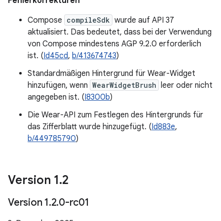
Fehlerkorrekturen
Compose
compileSdk
wurde auf API 37
aktualisiert. Das bedeutet, dass bei der Verwendung
von Compose mindestens AGP 9.2.0 erforderlich
ist. (
Id45cd
,
b/413674743
)
Standardmäßigen Hintergrund für Wear-Widget
hinzufügen, wenn
WearWidgetBrush
leer oder nicht
angegeben ist. (
I8300b
)
Die Wear-API zum Festlegen des Hintergrunds für
das Zifferblatt wurde hinzugefügt. (
Id883e
,
b/449785790
)
Version 1
.
2
Version 1
.
2
.
0-rc01