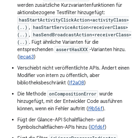
werden zusätzliche Kurzvariantenfunktionen für
aktionsbezogene Testfilter hinzugefügt:
hasStartActivityClickAction<activityClass>
(..)
,
hasStartServiceAction<receiverClass>
(..)
,
hasSendBroadcastAction<receiverClass>
(..)
. Fügt ähnliche Varianten für die
entsprechenden
assertHasXXX
-Varianten hinzu.
(
Ieca63
)
Verschiebt nicht veröffentlichte APIs. Ändert einen
Modifier von intern zu öffentlich, aber
bibliotheksbeschränkt (
If2a08
)
Die Methode
onCompositionError
wurde
hinzugefügt, mit der Entwickler Code ausführen
können, wenn ein Fehler auftritt (
I9b56f
).
Fügt der Glance-API Schaltflächen- und
Symbolschaltflächen-APIs hinzu (
I0fd6f
)