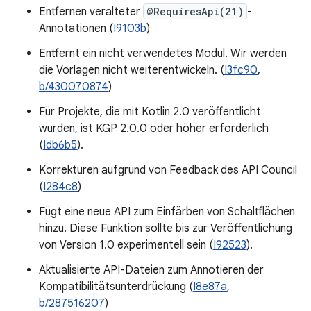
Entfernen veralteter
@RequiresApi(21)
-
Annotationen (
I9103b
)
Entfernt ein nicht verwendetes Modul. Wir werden
die Vorlagen nicht weiterentwickeln. (
I3fc90
,
b/430070874
)
Für Projekte, die mit Kotlin 2.0 veröffentlicht
wurden, ist KGP 2.0.0 oder höher erforderlich
(
Idb6b5
).
Korrekturen aufgrund von Feedback des API Council
(
I284c8
)
Fügt eine neue API zum Einfärben von Schaltflächen
hinzu. Diese Funktion sollte bis zur Veröffentlichung
von Version 1.0 experimentell sein (
I92523
).
Aktualisierte API-Dateien zum Annotieren der
Kompatibilitätsunterdrückung (
I8e87a
,
b/287516207
)