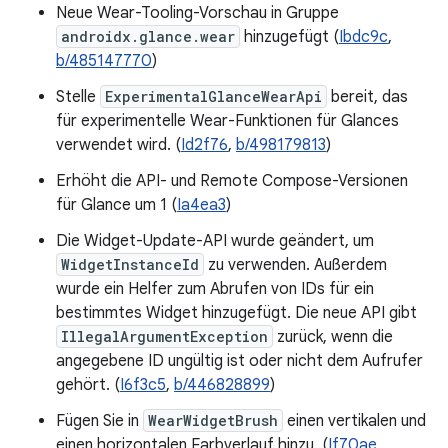
Neue Wear-Tooling-Vorschau in Gruppe
androidx.glance.wear
hinzugefügt (
Ibdc9c
,
b/485147770
)
Stelle
ExperimentalGlanceWearApi
bereit, das
für experimentelle Wear-Funktionen für Glances
verwendet wird. (
Id2f76
,
b/498179813
)
Erhöht die API- und Remote Compose-Versionen
für Glance um 1 (
Ia4ea3
)
Die Widget-Update-API wurde geändert, um
WidgetInstanceId
zu verwenden. Außerdem
wurde ein Helfer zum Abrufen von IDs für ein
bestimmtes Widget hinzugefügt. Die neue API gibt
IllegalArgumentException
zurück, wenn die
angegebene ID ungültig ist oder nicht dem Aufrufer
gehört. (
I6f3c5
,
b/446828899
)
Fügen Sie in
WearWidgetBrush
einen vertikalen und
einen horizontalen Farbverlauf hinzu. (
If70ae
,