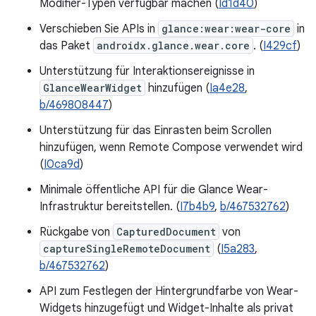
Modifier-Typen verfügbar machen (
Id1d40
)
Verschieben Sie APIs in
glance:wear:wear-core
in
das Paket
androidx.glance.wear.core
. (
I429cf
)
Unterstützung für Interaktionsereignisse in
GlanceWearWidget
hinzufügen (
Ia4e28
,
b/469808447
)
Unterstützung für das Einrasten beim Scrollen
hinzufügen, wenn Remote Compose verwendet wird
(
I0ca9d
)
Minimale öffentliche API für die Glance Wear-
Infrastruktur bereitstellen. (
I7b4b9
,
b/467532762
)
Rückgabe von
CapturedDocument
von
captureSingleRemoteDocument
(
I5a283
,
b/467532762
)
API zum Festlegen der Hintergrundfarbe von Wear-
Widgets hinzugefügt und Widget-Inhalte als privat