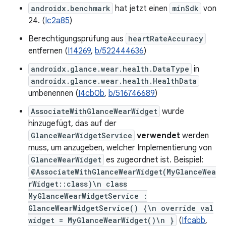
androidx.benchmark
hat jetzt einen
minSdk
von
24. (
Ic2a85
)
Berechtigungsprüfung aus
heartRateAccuracy
entfernen (
I14269
,
b/522444636
)
androidx.glance.wear.health.DataType
in
androidx.glance.wear.health.HealthData
umbenennen (
I4cb0b
,
b/516746689
)
AssociateWithGlanceWearWidget
wurde
hinzugefügt, das auf der
GlanceWearWidgetService
verwendet
werden
muss, um anzugeben, welcher Implementierung von
GlanceWearWidget
es zugeordnet ist. Beispiel:
@AssociateWithGlanceWearWidget(MyGlanceWea
rWidget::class)\n class
MyGlanceWearWidgetService :
GlanceWearWidgetService() {\n override val
widget = MyGlanceWearWidget()\n }
(
Ifcabb
,