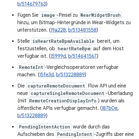
b/514679763
)
Fügen Sie
image
-Pinsel zu
WearWidgetBrush
hinzu, um Bitmap-Hintergründe in Wear-Widgets zu
unterstützen. (
I9a228
,
b/513481558
)
Stelle
isHeartRateBpmAvailable
bereit, um
festzustellen, ob
heartRateBpm
auf dem Host
verfügbar ist. (
I5999d
,
b/514641567
)
RemoteInt
-Vergleichsoperatoren verfügbar
machen. (
I5fe3d
,
b/513228889
)
Die
captureRemoteDocument
Flow API und eine
neue
captureSingleRemoteDocument
-Überladung
(mit
RemoteCreationDisplayInfo
) wurden als
öffentliche APIs verfügbar gemacht. (
I87b0e
,
b/513228889
)
PendingIntentAction
wurde durch das
Aufschieben des
PendingIntent
-Zugriffs über eine