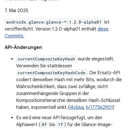
7. Mai 2025
androidx.glance:glance-*:1.2.0-alpha01
ist
veröffentlicht. Version 1.2.0-alpha01 enthält
diese
Commits
.
API-Änderungen
currentCompositeKeyHash
wurde eingestellt.
Verwenden Sie stattdessen
currentCompositeKeyHashCode
. Die Ersatz-API
codiert denselben Hash mit mehr Bits, wodurch die
Wahrscheinlichkeit, dass zwei zufällige, nicht
zusammenhängende Gruppen in der
Kompositionshierarchie denselben Hash-Schlüssel
haben, exponentiell sinkt.(
I4cb6a
,
b/177562901
)
Es wird eine neue API hinzugefügt, um den
Alphawert (
0f
bis
1f
) für die Glance-Image-