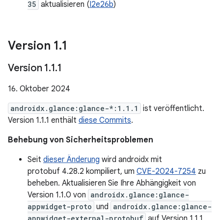
35
aktualisieren (
I2e26b
)
Version 1
.
1
Version 1
.
1
.
1
16. Oktober 2024
androidx.glance:glance-*:1.1.1
ist veröffentlicht.
Version 1.1.1 enthält
diese Commits
.
Behebung von Sicherheitsproblemen
Seit
dieser Änderung
wird androidx mit
protobuf 4.28.2 kompiliert, um
CVE-2024-7254
zu
beheben. Aktualisieren Sie Ihre Abhängigkeit von
Version 1.1.0 von
androidx.glance:glance-
appwidget-proto
und
androidx.glance:glance-
appwidget-external-protobuf
auf Version 1.1.1,