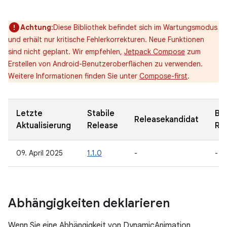
Achtung
:Diese Bibliothek befindet sich im Wartungsmodus
und erhält nur kritische Fehlerkorrekturen. Neue Funktionen
sind nicht geplant. Wir empfehlen,
Jetpack Compose
zum
Erstellen von Android-Benutzeroberflächen zu verwenden.
Weitere Informationen finden Sie unter
Compose-first
.
Letzte
Stabile
Be
Releasekandidat
Aktualisierung
Release
Re
09. April 2025
1.1.0
-
-
Abhängigkeiten deklarieren
Wenn Sie eine Abhängigkeit von DynamicAnimation