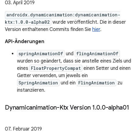
03. April 2019
androidx.dynamicanimation:dynamicanimation-
ktx:1.0.0-alpha02
wurde veröffentlicht. Die in dieser
Version enthaltenen Commits finden Sie
hier
.
API-Änderungen
springAnimationOf
und
flingAnimationOf
wurden so geändert, dass sie anstelle eines Ziels und
eines
FloatPropertyCompat
einen Setter und einen
Getter verwenden, um jeweils ein
SpringAnimation
und ein
FlingAnimation
zu
instanziieren.
Dynamicanimation-Ktx Version 1
.
0
.
0-alpha01
07. Februar 2019