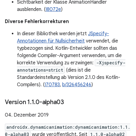
Sichtbarkeit der Klasse AnimationHandler
ausblenden. (
I8072e
)
Diverse Fehlerkorrekturen
In dieser Bibliothek werden jetzt
JSpecify-
Annotationen für Nullsicherheit
verwendet, die
typbezogen sind. Kotlin-Entwickler sollten das
folgende Compiler-Argument verwenden, um die
korrekte Verwendung zu erzwingen:
-Xjspecify-
annotations=strict
(dies ist die
Standardeinstellung ab Version 2.1.0 des Kotlin-
Compilers). (
I70783
,
b/326456246
)
Version 1
.
1
.
0-alpha03
04. Dezember 2019
androidx.dynamicanimation:dynamicanimation:1.1.
0-alpha03
wurde veröffentlicht. Seit
1.1.0-alpha02