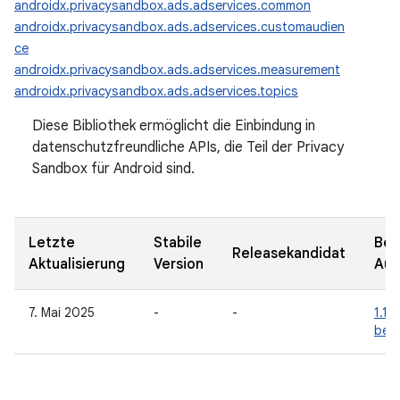
androidx.privacysandbox.ads.adservices.common
androidx.privacysandbox.ads.adservices.customaudien
ce
androidx.privacysandbox.ads.adservices.measurement
androidx.privacysandbox.ads.adservices.topics
Diese Bibliothek ermöglicht die Einbindung in
datenschutzfreundliche APIs, die Teil der Privacy
Sandbox für Android sind.
Letzte
Stabile
Bet
Releasekandidat
Aktualisierung
Version
Aus
7. Mai 2025
-
-
1.1.
bet