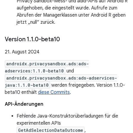
Privacy Sandbox-Mess- und adid-APIs auf Android R
aufgehoben, die eingestellt wurde. Aufrufe zum
Abrufen der Managerklassen unter Android R geben
jetzt „null“ zurück.
Version 1
.
1
.
0-beta10
21. August 2024
androidx.privacysandbox.ads:ads-
adservices:1.1.0-beta10
und
androidx.privacysandbox.ads:ads-adservices-
java:1.1.0-beta10
werden freigegeben. Version 1.1.0-
beta10 enthält
diese Commits
.
API-Änderungen
Fehlende Java-Konstruktorüberladungen für die
experimentellen APIs
GetAdSelectionDataOutcome
,