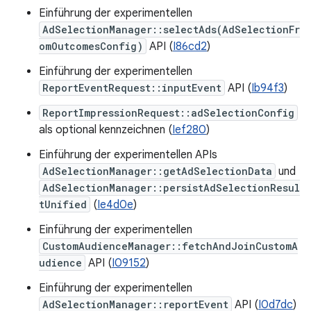
Einführung der experimentellen
AdSelectionManager::selectAds(AdSelectionFr
omOutcomesConfig)
API (
I86cd2
)
Einführung der experimentellen
ReportEventRequest::inputEvent
API (
Ib94f3
)
ReportImpressionRequest::adSelectionConfig
als optional kennzeichnen (
Ief280
)
Einführung der experimentellen APIs
AdSelectionManager::getAdSelectionData
und
AdSelectionManager::persistAdSelectionResul
tUnified
(
Ie4d0e
)
Einführung der experimentellen
CustomAudienceManager::fetchAndJoinCustomA
udience
API (
I09152
)
Einführung der experimentellen
AdSelectionManager::reportEvent
API (
I0d7dc
)