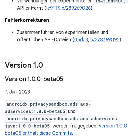
Verwendungen der experimentellen
isAtLeastU()
API entfernt (
Ie9117
,
b/289269026
)
Fehlerkorrekturen
Zusammenführen von experimentellen und
öffentlichen API-Dateien (
I15da3
,
b/278769092
)
Version 1
.
0
Version 1
.
0
.
0-beta05
7. Juni 2023
androidx.privacysandbox.ads:ads-
adservices:1.0.0-beta05
und
androidx.privacysandbox.ads:ads-adservices-
java:1.0.0-beta05
werden freigegeben.
Version 1.0.0-
beta05 enthält diese Commits.