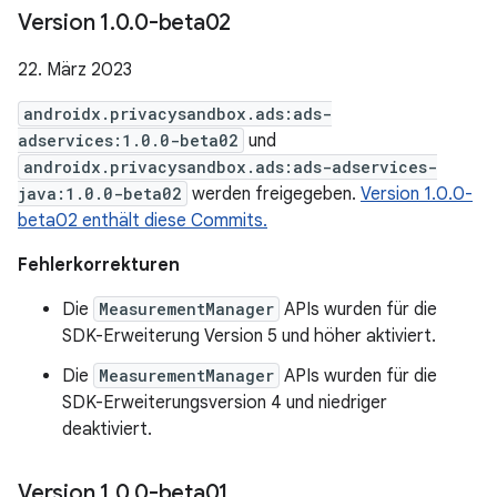
Version 1
.
0
.
0-beta02
22. März 2023
androidx.privacysandbox.ads:ads-
adservices:1.0.0-beta02
und
androidx.privacysandbox.ads:ads-adservices-
java:1.0.0-beta02
werden freigegeben.
Version 1.0.0-
beta02 enthält diese Commits.
Fehlerkorrekturen
Die
MeasurementManager
APIs wurden für die
SDK-Erweiterung Version 5 und höher aktiviert.
Die
MeasurementManager
APIs wurden für die
SDK-Erweiterungsversion 4 und niedriger
deaktiviert.
Version 1
.
0
.
0-beta01