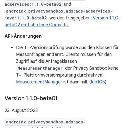
adservices:1.1.0-beta02
und
androidx.privacysandbox.ads:ads-adservices-
java:1.1.0-beta02
werden freigegeben.
Version 1.1.0-
beta02 enthält diese Commits.
API-Änderungen
Die T+-Versionsprüfung wurde aus den Klassen für
Messanfragen entfernt. Clients müssen für den
Zugriff auf die Anfrageklassen
MeasurementManager
der Privacy Sandbox keine
T+-Plattformversionsprüfung durchführen.
MeasurementManager
ist dann null. (
Ieb105
)
Version 1
.
1
.
0-beta01
23. August 2023
androidx.privacysandbox.ads:ads-