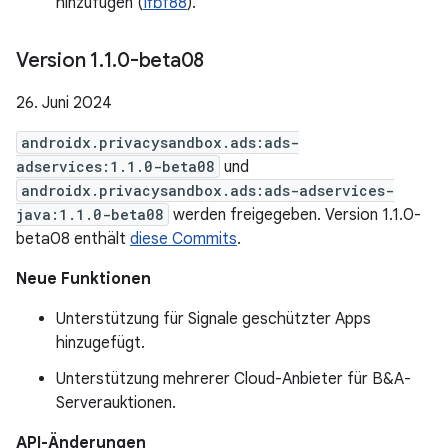
hinzufügen (
Ifbf88
).
Version 1
.
1
.
0-beta08
26. Juni 2024
androidx.privacysandbox.ads:ads-
adservices:1.1.0-beta08
und
androidx.privacysandbox.ads:ads-adservices-
java:1.1.0-beta08
werden freigegeben. Version 1.1.0-
beta08 enthält
diese Commits
.
Neue Funktionen
Unterstützung für Signale geschützter Apps
hinzugefügt.
Unterstützung mehrerer Cloud-Anbieter für B&A-
Serverauktionen.
API-Änderungen