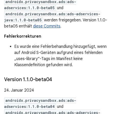
androidx.privacysandbox.ads:ads-
adservices:1.1.0-beta05
und
androidx.privacysandbox.ads:ads-adservices-
java:1.1.0-beta05
werden freigegeben. Version 1.1.0-
beta05 enthält
diese Commits
.
Fehlerkorrekturen
Es wurde eine Fehlerbehandlung hinzugefügt, wenn
auf Android S-Geräten aufgrund eines fehlenden
„uses-library“-Tags im Manifest keine
Klassendefinition gefunden wird.
Version 1
.
1
.
0-beta04
24. Januar 2024
androidx.privacysandbox.ads:ads-
adservices:1.1.0-beta04
und
androidx.privacysandbox.ads:ads-adservices-