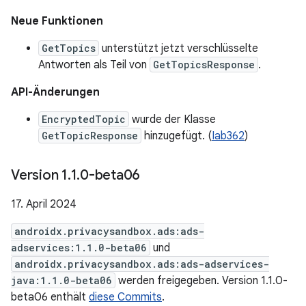
Neue Funktionen
GetTopics
unterstützt jetzt verschlüsselte
Antworten als Teil von
GetTopicsResponse
.
API-Änderungen
EncryptedTopic
wurde der Klasse
GetTopicResponse
hinzugefügt. (
Iab362
)
Version 1
.
1
.
0-beta06
17. April 2024
androidx.privacysandbox.ads:ads-
adservices:1.1.0-beta06
und
androidx.privacysandbox.ads:ads-adservices-
java:1.1.0-beta06
werden freigegeben. Version 1.1.0-
beta06 enthält
diese Commits
.