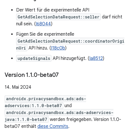
Der Wert für die experimentelle API
GetAdSelectionDataRequest::seller
darf nicht
null sein. (
I68044
)
Fügen Sie die experimentelle
GetAdSelectionDataRequest::coordinatorOrigi
nUri
API hinzu. (
I18c0b
)
updateSignals
API hinzugefügt. (
Ia8512
)
Version 1
.
1
.
0-beta07
14. Mai 2024
androidx.privacysandbox.ads:ads-
adservices:1.1.0-beta07
und
androidx.privacysandbox.ads:ads-adservices-
java:1.1.0-beta07
werden freigegeben. Version 1.1.0-
beta07 enthält
diese Commits
.