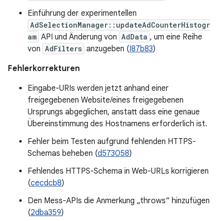
Einführung der experimentellen
AdSelectionManager::updateAdCounterHistogr
am
API und Änderung von
AdData
, um eine Reihe
von
AdFilters
anzugeben (
I87b83
)
Fehlerkorrekturen
Eingabe-URIs werden jetzt anhand einer
freigegebenen Website/eines freigegebenen
Ursprungs abgeglichen, anstatt dass eine genaue
Übereinstimmung des Hostnamens erforderlich ist.
Fehler beim Testen aufgrund fehlenden HTTPS-
Schemas beheben (
d573058
)
Fehlendes HTTPS-Schema in Web-URLs korrigieren
(
cecdcb8
)
Den Mess-APIs die Anmerkung „throws“ hinzufügen
(
2dba359
)