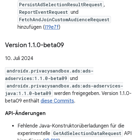
PersistAdSelectionResultRequest
,
ReportEventRequest
und
FetchAndJoinCustomAudienceRequest
hinzufügen (
I19e7f
)
Version 1
.
1
.
0-beta09
10. Juli 2024
androidx.privacysandbox.ads:ads-
adservices:1.1.0-beta09
und
androidx.privacysandbox.ads:ads-adservices-
java:1.1.0-beta09
werden freigegeben. Version 1.1.0-
beta09 enthält
diese Commits
.
API-Änderungen
Fehlende Java-Konstruktorüberladungen für die
experimentelle
GetAdSelectionDataRequest
API