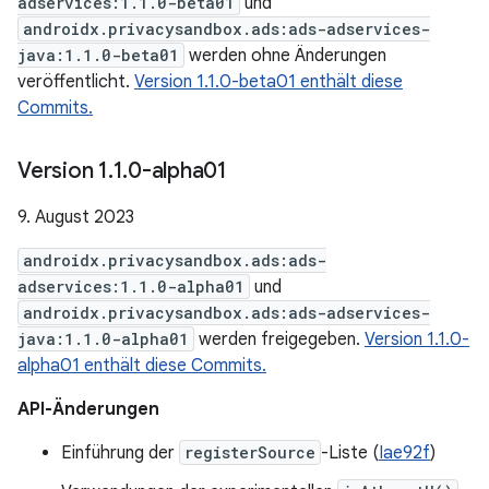
adservices:1.1.0-beta01
und
androidx.privacysandbox.ads:ads-adservices-
java:1.1.0-beta01
werden ohne Änderungen
veröffentlicht.
Version 1.1.0-beta01 enthält diese
Commits.
Version 1
.
1
.
0-alpha01
9. August 2023
androidx.privacysandbox.ads:ads-
adservices:1.1.0-alpha01
und
androidx.privacysandbox.ads:ads-adservices-
java:1.1.0-alpha01
werden freigegeben.
Version 1.1.0-
alpha01 enthält diese Commits.
API-Änderungen
Einführung der
registerSource
-Liste (
Iae92f
)