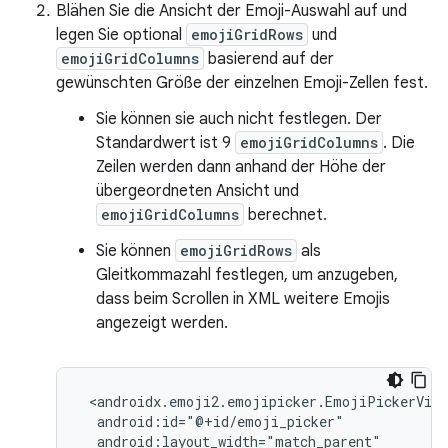
Blähen Sie die Ansicht der Emoji-Auswahl auf und
legen Sie optional
emojiGridRows
und
emojiGridColumns
basierend auf der
gewünschten Größe der einzelnen Emoji-Zellen fest.
Sie können sie auch nicht festlegen. Der
Standardwert ist 9
emojiGridColumns
. Die
Zeilen werden dann anhand der Höhe der
übergeordneten Ansicht und
emojiGridColumns
berechnet.
Sie können
emojiGridRows
als
Gleitkommazahl festlegen, um anzugeben,
dass beim Scrollen in XML weitere Emojis
angezeigt werden.
 <androidx.emoji2.emojipicker.EmojiPickerView

  android:id="@+id/emoji_picker"

  android:layout_width="match_parent"
