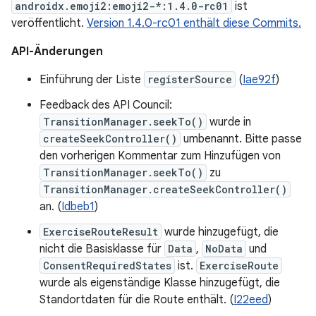
androidx.emoji2:emoji2-*:1.4.0-rc01
ist
veröffentlicht.
Version 1.4.0-rc01 enthält diese Commits.
API-Änderungen
Einführung der Liste
registerSource
(
Iae92f
)
Feedback des API Council:
TransitionManager.seekTo()
wurde in
createSeekController()
umbenannt. Bitte passe
den vorherigen Kommentar zum Hinzufügen von
TransitionManager.seekTo()
zu
TransitionManager.createSeekController()
an. (
Idbeb1
)
ExerciseRouteResult
wurde hinzugefügt, die
nicht die Basisklasse für
Data
,
NoData
und
ConsentRequiredStates
ist.
ExerciseRoute
wurde als eigenständige Klasse hinzugefügt, die
Standortdaten für die Route enthält. (
I22eed
)