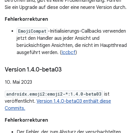
betroffen sind, gibt es keine Problemumgehung. Führen
Sie ein Upgrade auf diese oder eine neuere Version durch.
Fehlerkorrekturen
EmojiCompat
-Initialisierungs-Callbacks verwenden
jetzt den Handler aus jeder Ansicht und
berücksichtigen Ansichten, die nicht im Hauptthread
ausgeführt werden. (
Iccbcf
)
Version 1
.
4
.
0-beta03
10. Mai 2023
androidx.emoji2:emoji2-*:1.4.0-beta03
ist
veröffentlicht.
Version 1.4.0-beta03 enthält diese
Commits.
Fehlerkorrekturen
Der Fehler, der zum Absturz der verschachtelten