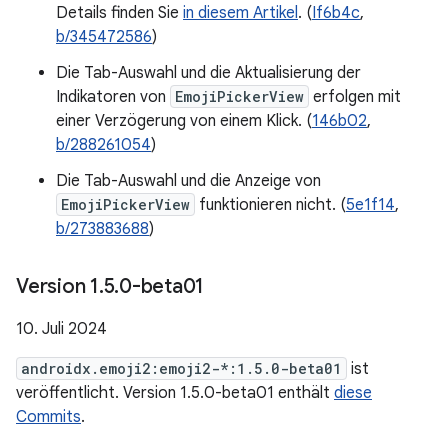
Details finden Sie
in diesem Artikel
. (
If6b4c
,
b/345472586
)
Die Tab-Auswahl und die Aktualisierung der
Indikatoren von
EmojiPickerView
erfolgen mit
einer Verzögerung von einem Klick. (
146b02
,
b/288261054
)
Die Tab-Auswahl und die Anzeige von
EmojiPickerView
funktionieren nicht. (
5e1f14
,
b/273883688
)
Version 1
.
5
.
0-beta01
10. Juli 2024
androidx.emoji2:emoji2-*:1.5.0-beta01
ist
veröffentlicht. Version 1.5.0-beta01 enthält
diese
Commits
.