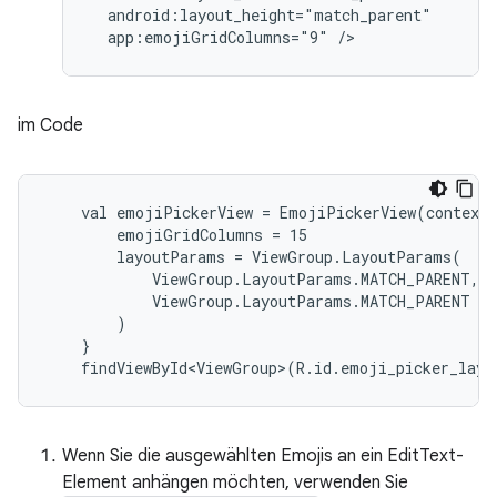
  android:layout_height="match_parent"

im Code
    val emojiPickerView = EmojiPickerView(context)
        emojiGridColumns = 15

        layoutParams = ViewGroup.LayoutParams(

            ViewGroup.LayoutParams.MATCH_PARENT,

            ViewGroup.LayoutParams.MATCH_PARENT

        )

    }

Wenn Sie die ausgewählten Emojis an ein EditText-
Element anhängen möchten, verwenden Sie