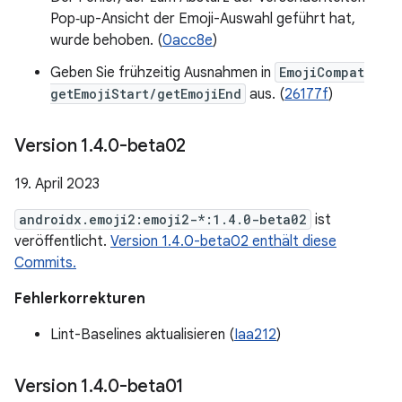
Pop‑up-Ansicht der Emoji-Auswahl geführt hat,
wurde behoben. (
0acc8e
)
Geben Sie frühzeitig Ausnahmen in
EmojiCompat
getEmojiStart/getEmojiEnd
aus. (
26177f
)
Version 1
.
4
.
0-beta02
19. April 2023
androidx.emoji2:emoji2-*:1.4.0-beta02
ist
veröffentlicht.
Version 1.4.0-beta02 enthält diese
Commits.
Fehlerkorrekturen
Lint-Baselines aktualisieren (
Iaa212
)
Version 1
.
4
.
0-beta01