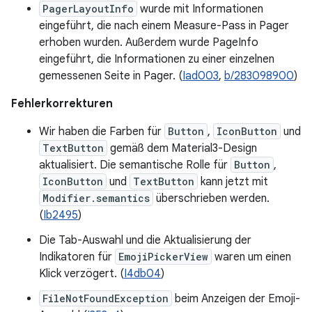
PagerLayoutInfo
wurde mit Informationen
eingeführt, die nach einem Measure-Pass in Pager
erhoben wurden. Außerdem wurde PageInfo
eingeführt, die Informationen zu einer einzelnen
gemessenen Seite in Pager. (
Iad003
,
b/283098900
)
Fehlerkorrekturen
Wir haben die Farben für
Button
,
IconButton
und
TextButton
gemäß dem Material3-Design
aktualisiert. Die semantische Rolle für
Button
,
IconButton
und
TextButton
kann jetzt mit
Modifier.semantics
überschrieben werden.
(
Ib2495
)
Die Tab-Auswahl und die Aktualisierung der
Indikatoren für
EmojiPickerView
waren um einen
Klick verzögert. (
I4db04
)
FileNotFoundException
beim Anzeigen der Emoji-