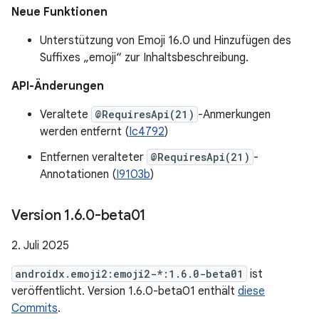
Neue Funktionen
Unterstützung von Emoji 16.0 und Hinzufügen des
Suffixes „emoji“ zur Inhaltsbeschreibung.
API-Änderungen
Veraltete
@RequiresApi(21)
-Anmerkungen
werden entfernt (
Ic4792
)
Entfernen veralteter
@RequiresApi(21)
-
Annotationen (
I9103b
)
Version 1
.
6
.
0-beta01
2. Juli 2025
androidx.emoji2:emoji2-*:1.6.0-beta01
ist
veröffentlicht. Version 1.6.0-beta01 enthält
diese
Commits
.