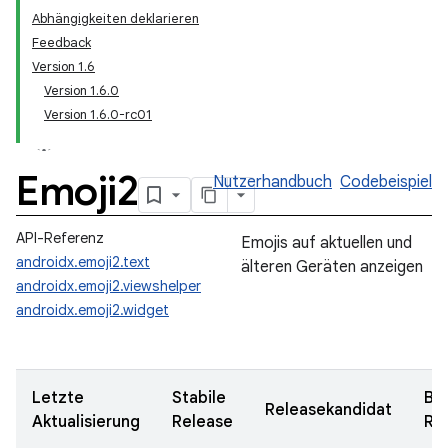
Abhängigkeiten deklarieren
Feedback
Version 1.6
Version 1.6.0
Version 1.6.0-rc01
Emoji2
Nutzerhandbuch
Codebeispiel
API-Referenz
Emojis auf aktuellen und
androidx.emoji2.text
älteren Geräten anzeigen
androidx.emoji2.viewshelper
androidx.emoji2.widget
Letzte
Stabile
Be
Releasekandidat
Aktualisierung
Release
Re