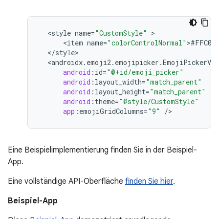
<
style
name
=
"CustomStyle"
<
item
name
=
"colorControlNormal"
>
#FFC0C
<
/
style
<
androidx
.
emoji2
.
emojipicker
.
EmojiPickerVie
android
:
id
=
"@+id/emoji_picker"
android
:
layout_width
=
"match_parent"
android
:
layout_height
=
"match_parent"
android
:
theme
=
"@style/CustomStyle"
app
:
emojiGridColumns
=
"9"
/
Eine Beispielimplementierung finden Sie in der Beispiel-
App.
Eine vollständige API-Oberfläche
finden Sie hier
.
Beispiel-App