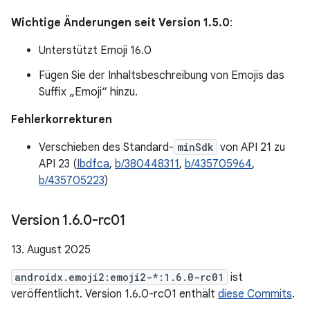
Wichtige Änderungen seit Version 1.5.0
:
Unterstützt Emoji 16.0
Fügen Sie der Inhaltsbeschreibung von Emojis das
Suffix „Emoji“ hinzu.
Fehlerkorrekturen
Verschieben des Standard-
minSdk
von API 21 zu
API 23 (
Ibdfca
,
b/380448311
,
b/435705964
,
b/435705223
)
Version 1
.
6
.
0-rc01
13. August 2025
androidx.emoji2:emoji2-*:1.6.0-rc01
ist
veröffentlicht. Version 1.6.0-rc01 enthält
diese Commits
.