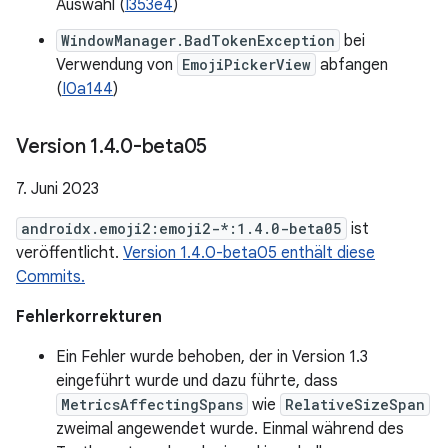
Auswahl (
I353e4
)
WindowManager.BadTokenException
bei
Verwendung von
EmojiPickerView
abfangen
(
I0a144
)
Version 1
.
4
.
0-beta05
7. Juni 2023
androidx.emoji2:emoji2-*:1.4.0-beta05
ist
veröffentlicht.
Version 1.4.0-beta05 enthält diese
Commits.
Fehlerkorrekturen
Ein Fehler wurde behoben, der in Version 1.3
eingeführt wurde und dazu führte, dass
MetricsAffectingSpans
wie
RelativeSizeSpan
zweimal angewendet wurde. Einmal während des