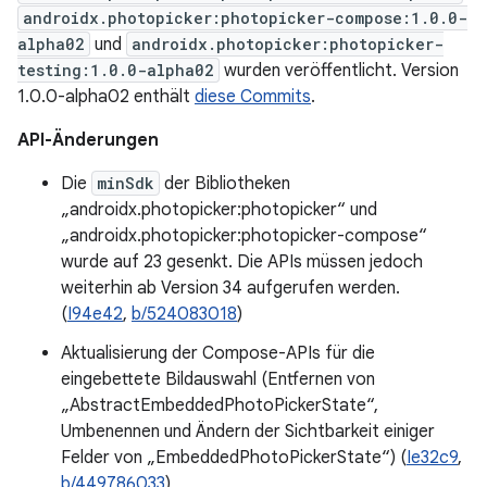
androidx.photopicker:photopicker-compose:1.0.0-
alpha02
und
androidx.photopicker:photopicker-
testing:1.0.0-alpha02
wurden veröffentlicht. Version
1.0.0-alpha02 enthält
diese Commits
.
API-Änderungen
Die
minSdk
der Bibliotheken
„androidx.photopicker:photopicker“ und
„androidx.photopicker:photopicker-compose“
wurde auf 23 gesenkt. Die APIs müssen jedoch
weiterhin ab Version 34 aufgerufen werden.
(
I94e42
,
b/524083018
)
Aktualisierung der Compose-APIs für die
eingebettete Bildauswahl (Entfernen von
„AbstractEmbeddedPhotoPickerState“,
Umbenennen und Ändern der Sichtbarkeit einiger
Felder von „EmbeddedPhotoPickerState“) (
Ie32c9
,
b/449786033
)