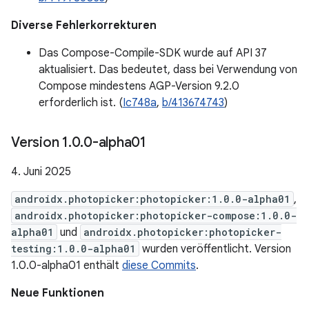
Diverse Fehlerkorrekturen
Das Compose-Compile-SDK wurde auf API 37
aktualisiert. Das bedeutet, dass bei Verwendung von
Compose mindestens AGP-Version 9.2.0
erforderlich ist. (
Ic748a
,
b/413674743
)
Version 1
.
0
.
0-alpha01
4. Juni 2025
androidx.photopicker:photopicker:1.0.0-alpha01
,
androidx.photopicker:photopicker-compose:1.0.0-
alpha01
und
androidx.photopicker:photopicker-
testing:1.0.0-alpha01
wurden veröffentlicht. Version
1.0.0-alpha01 enthält
diese Commits
.
Neue Funktionen