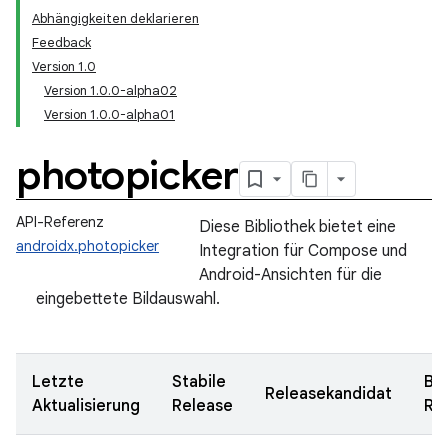
Abhängigkeiten deklarieren
Feedback
Version 1.0
Version 1.0.0-alpha02
Version 1.0.0-alpha01
photopicker
API-Referenz
Diese Bibliothek bietet eine
androidx.photopicker
Integration für Compose und
Android-Ansichten für die
eingebettete Bildauswahl.
Letzte
Stabile
Be
Releasekandidat
Aktualisierung
Release
Re