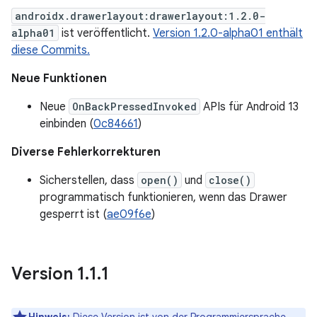
androidx.drawerlayout:drawerlayout:1.2.0-
alpha01
ist veröffentlicht.
Version 1.2.0-alpha01 enthält
diese Commits.
Neue Funktionen
Neue
OnBackPressedInvoked
APIs für Android 13
einbinden (
0c84661
)
Diverse Fehlerkorrekturen
Sicherstellen, dass
open()
und
close()
programmatisch funktionieren, wenn das Drawer
gesperrt ist (
ae09f6e
)
Version 1
.
1
.
1