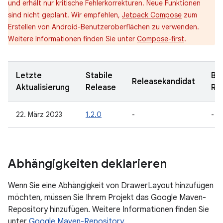
und erhält nur kritische Fehlerkorrekturen. Neue Funktionen
sind nicht geplant. Wir empfehlen,
Jetpack Compose
zum
Erstellen von Android-Benutzeroberflächen zu verwenden.
Weitere Informationen finden Sie unter
Compose-first
.
Letzte
Stabile
Be
Releasekandidat
Aktualisierung
Release
Re
22. März 2023
1.2.0
-
-
Abhängigkeiten deklarieren
Wenn Sie eine Abhängigkeit von DrawerLayout hinzufügen
möchten, müssen Sie Ihrem Projekt das Google Maven-
Repository hinzufügen. Weitere Informationen finden Sie
unter
Google Maven-Repository
.