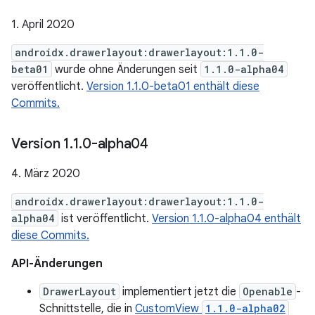
1. April 2020
androidx.drawerlayout:drawerlayout:1.1.0-
beta01
wurde ohne Änderungen seit
1.1.0-alpha04
veröffentlicht.
Version 1.1.0-beta01 enthält diese
Commits.
Version 1
.
1
.
0-alpha04
4. März 2020
androidx.drawerlayout:drawerlayout:1.1.0-
alpha04
ist veröffentlicht.
Version 1.1.0-alpha04 enthält
diese Commits.
API-Änderungen
DrawerLayout
implementiert jetzt die
Openable
-
Schnittstelle, die in
CustomView
1.1.0-alpha02