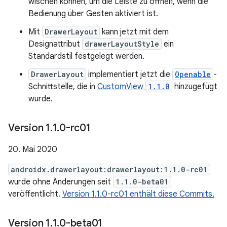
wischen können, um die Leiste zu öffnen, wenn die
Bedienung über Gesten aktiviert ist.
Mit
DrawerLayout
kann jetzt mit dem
Designattribut
drawerLayoutStyle
ein
Standardstil festgelegt werden.
DrawerLayout
implementiert jetzt die
Openable
-
Schnittstelle, die in
CustomView
1.1.0
hinzugefügt
wurde.
Version 1
.
1
.
0-rc01
20. Mai 2020
androidx.drawerlayout:drawerlayout:1.1.0-rc01
wurde ohne Änderungen seit
1.1.0-beta01
veröffentlicht.
Version 1.1.0-rc01 enthält diese Commits.
Version 1
.
1
.
0-beta01