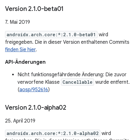
Version 2
.
1
.
0-beta01
7. Mai 2019
androidx.arch.core:*:2.1.0-beta01
wird
freigegeben. Die in dieser Version enthaltenen Commits
finden Sie hier
.
API-Änderungen
Nicht funktionsgefährdende Änderung: Die zuvor
verworfene Klasse
Cancellable
wurde entfernt.
(
aosp/952616
)
Version 2
.
1
.
0-alpha02
25. April 2019
androidx.arch.core:*:2.1.0-alpha02
wird