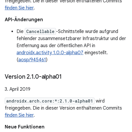
freigegeben. Die in dieser Version enthaltenen Commits
finden Sie hier
.
API-Änderungen
Die
Cancellable
-Schnittstelle wurde aufgrund
fehlender zusammensetzbarer Infrastruktur und der
Entfernung aus der öffentlichen API in
androidx.activity 1.0.0-alpha07
eingestellt.
(
aosp/945461
)
Version 2
.
1
.
0-alpha01
3. April 2019
androidx.arch.core:*:2.1.0-alpha01
wird
freigegeben. Die in dieser Version enthaltenen Commits
finden Sie hier
.
Neue Funktionen