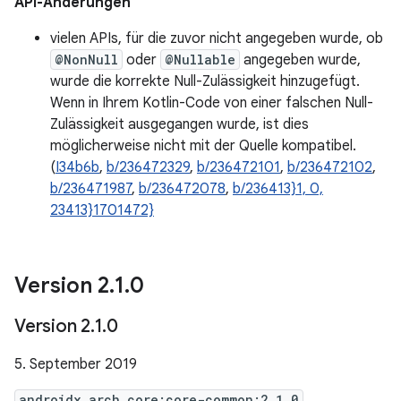
API-Änderungen
vielen APIs, für die zuvor nicht angegeben wurde, ob
@NonNull
oder
@Nullable
angegeben wurde,
wurde die korrekte Null-Zulässigkeit hinzugefügt.
Wenn in Ihrem Kotlin-Code von einer falschen Null-
Zulässigkeit ausgegangen wurde, ist dies
möglicherweise nicht mit der Quelle kompatibel.
(
I34b6b
,
b/236472329
,
b/236472101
,
b/236472102
,
b/236471987
,
b/236472078
,
b/236413}1, 0,
23413}1701472}
Version 2
.
1
.
0
Version 2
.
1
.
0
5. September 2019
androidx.arch.core:core-common:2.1.0
,