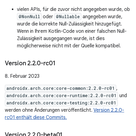
vielen APIs, für die zuvor nicht angegeben wurde, ob
@NonNull
oder
@Nullable
angegeben wurde,
wurde die korrekte Null-Zulässigkeit hinzugefügt.
Wenn in Ihrem Kotlin-Code von einer falschen Null-
Zulässigkeit ausgegangen wurde, ist dies
möglicherweise nicht mit der Quelle kompatibel.
Version 2
.
2
.
0-rc01
8. Februar 2023
androidx.arch.core:core-common:2.2.0-rc01
,
androidx.arch.core:core-runtime:2.2.0-rc01
und
androidx.arch.core:core-testing:2.2.0-rc01
werden ohne Änderungen veröffentlicht.
Version 2.2.0-
rc01 enthält diese Commits.
Version 2
.
2
.
0-beta01