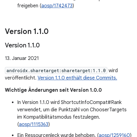
freigeben (
aosp/1742473
)
Version 1
.
1
.
0
Version 1
.
1
.
0
13. Januar 2021
androidx.sharetarget:sharetarget:1.1.0
wird
veröffentlicht.
Version 1.1.0 enthält diese Commits.
Wichtige Änderungen seit Version 1.0.0
In Version 1.1.0 wird ShortcutInfoCompat#Rank
verwendet, um die Punktzahl von ChooserTargets
im Kompatibilitätsmodus festzulegen.
(
aosp/1115363
)
Ein Ressourcenleck wurde behoben. (
aosp/1259160
)