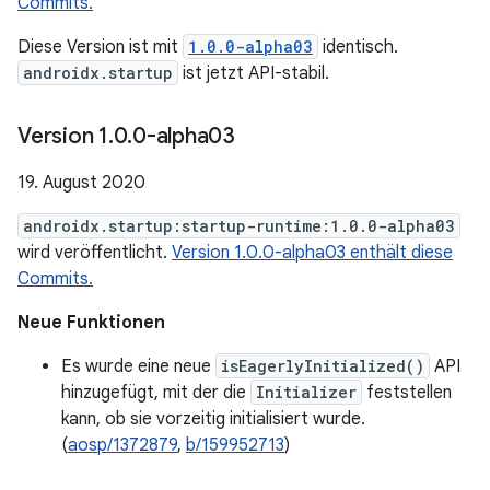
Commits.
Diese Version ist mit
1.0.0-alpha03
identisch.
androidx.startup
ist jetzt API-stabil.
Version 1
.
0
.
0-alpha03
19. August 2020
androidx.startup:startup-runtime:1.0.0-alpha03
wird veröffentlicht.
Version 1.0.0-alpha03 enthält diese
Commits.
Neue Funktionen
Es wurde eine neue
isEagerlyInitialized()
API
hinzugefügt, mit der die
Initializer
feststellen
kann, ob sie vorzeitig initialisiert wurde.
(
aosp/1372879
,
b/159952713
)