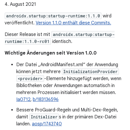
4. August 2021
androidx.startup:startup-runtime:1.1.0
wird
veröffentlicht.
Version 1.1.0 enthält diese Commits.
Dieser Release ist mit
androidx.startup:startup-
runtime:1.1.0-rc01
identisch.
Wichtige Änderungen seit Version 1.0.0
Der Datei „AndroidManifest.xml“ der Anwendung
können jetzt mehrere
InitializationProvider
<provider>
-Elemente hinzugefügt werden, wenn
Bibliotheken oder Anwendungen automatisch in
mehreren Prozessen initialisiert werden müssen.
Ia0712
,
b/183136596
Bessere ProGuard-Regeln und Multi-Dex-Regeln,
damit
Initializer
s in der primären Dex-Datei
landen.
aosp/1743740