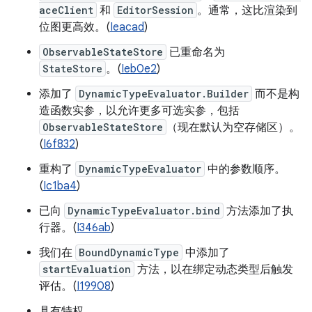
aceClient
和
EditorSession
。通常，这比渲染到
位图更高效。(
Ieacad
)
ObservableStateStore
已重命名为
StateStore
。(
Ieb0e2
)
添加了
DynamicTypeEvaluator.Builder
而不是构
造函数实参，以允许更多可选实参，包括
ObservableStateStore
（现在默认为空存储区）。
(
I6f832
)
重构了
DynamicTypeEvaluator
中的参数顺序。
(
Ic1ba4
)
已向
DynamicTypeEvaluator.bind
方法添加了执
行器。(
I346ab
)
我们在
BoundDynamicType
中添加了
startEvaluation
方法，以在绑定动态类型后触发
评估。(
I19908
)
具有特权