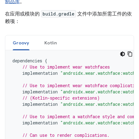
制品库
。
在应用或模块的
build.gradle
文件中添加所需工件的依
赖项：
Groovy
Kotlin
dependencies
{
// Use to implement wear watchfaces
implementation
"androidx.wear.watchface:watchf
// Use to implement wear watchface complicatio
implementation
"androidx.wear.watchface:watchf
// (Kotlin-specific extensions)
implementation
"androidx.wear.watchface:watchf
// Use to implement a watchface style and comp
implementation
"androidx.wear.watchface:watchf
// Can use to render complications.