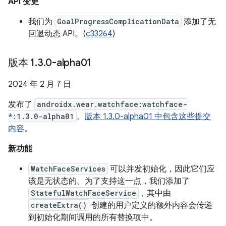
API 变更
我们为
GoalProgressComplicationData
添加了无
回退动态 API。(
c33264
)
版本 1
.
3
.
0-alpha01
2024 年 2 月 7 日
发布了
androidx.wear.watchface:watchface-
*:1.3.0-alpha01
。
版本 1.3.0-alpha01 中包含这些提交
内容
。
新功能
WatchFaceServices
可以并发初始化，因此它们应
该是无状态的。为了支持这一点，我们添加了
StatefulWatchFaceService
，其中由
createExtra()
创建的用户定义的额外内容会传递
到初始化期间调用的所有替换项中。