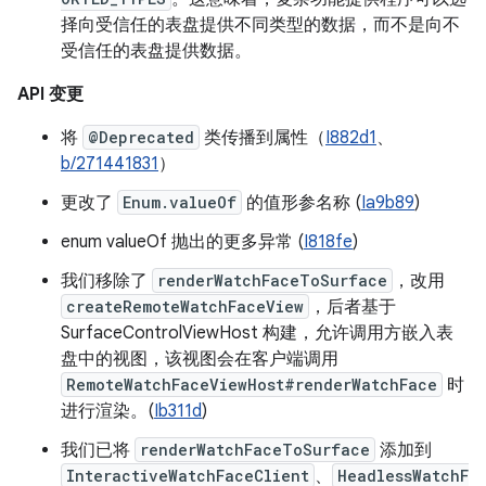
择向受信任的表盘提供不同类型的数据，而不是向不
受信任的表盘提供数据。
API 变更
将
@Deprecated
类传播到属性（
I882d1
、
b/271441831
）
更改了
Enum.valueOf
的值形参名称 (
Ia9b89
)
enum valueOf 抛出的更多异常 (
I818fe
)
我们移除了
renderWatchFaceToSurface
，改用
createRemoteWatchFaceView
，后者基于
SurfaceControlViewHost 构建，允许调用方嵌入表
盘中的视图，该视图会在客户端调用
RemoteWatchFaceViewHost#renderWatchFace
时
进行渲染。(
Ib311d
)
我们已将
renderWatchFaceToSurface
添加到
InteractiveWatchFaceClient
、
HeadlessWatchF