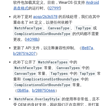
软件包加载其定义。目前，WearOS 仅支持
Android
表盘格式
的运行时。(
I2799f
)
此补丁是对
aosp/2636578
的后续处理，我们在其中
重命名了 int 定义，以便任何依赖于
WatchFaceType
、
CanvasType
、
TapType
或
ComplicationsSlotBoundsType
的代码都不需要
更改。(
I4098b
)
更新了 API 文件，以注释兼容性抑制。（
I8e87a
、
b/287516207
）
此补丁公开了
WatchFaceTypes
中的
WatchFaceType
常量、
CanvasTypes
中的
CanvasType
常量、
TapTypes
中的
TapType
常
量和
ComplicationsSlotBoundsType
中的
ComplicationsSlotBoundsType
常量。
（
I3b85a
、
b/288750666
）
WatchFace.OverlayStyle
的使用率非常低，且不
受 OEM 的良好支持，因此我们正在弃用它，并打算