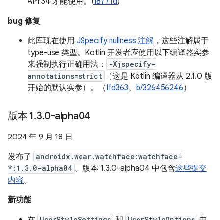
API 34 才能使用。(
I8771d
)
bug 修复
此库现在使用
JSpecify nullness 注解
，这些注解属于
type-use 类型。Kotlin 开发者应使用以下编译器实参
来强制执行正确用法：
-Xjspecify-
annotations=strict
（这是 Kotlin 编译器从 2.1.0 版
开始的默认实参）。（
Ifd363
、
b/326456246
）
版本 1
.
3
.
0-alpha04
2024 年 9 月 18 日
发布了
androidx.wear.watchface:watchface-
*:1.3.0-alpha04
。版本 1.3.0-alpha04 中包含
这些提交
内容
。
新功能
在
UserStyleSettings
和
UserStyleOptions
中