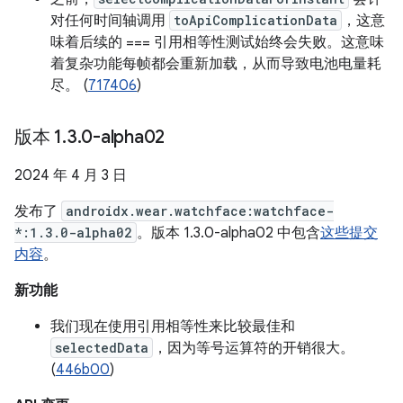
对任何时间轴调用
toApiComplicationData
，这意
味着后续的 === 引用相等性测试始终会失败。这意味
着复杂功能每帧都会重新加载，从而导致电池电量耗
尽。 (
717406
)
版本 1
.
3
.
0-alpha02
2024 年 4 月 3 日
发布了
androidx.wear.watchface:watchface-
*:1.3.0-alpha02
。版本 1.3.0-alpha02 中包含
这些提交
内容
。
新功能
我们现在使用引用相等性来比较最佳和
selectedData
，因为等号运算符的开销很大。
(
446b00
)