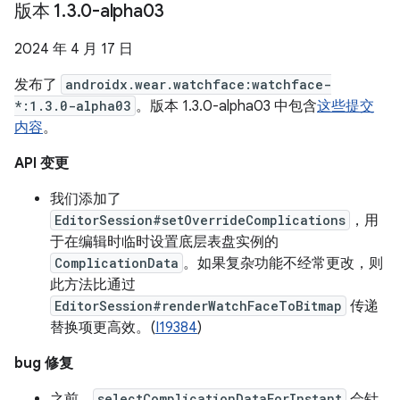
版本 1
.
3
.
0-alpha03
2024 年 4 月 17 日
发布了
androidx.wear.watchface:watchface-
*:1.3.0-alpha03
。版本 1.3.0-alpha03 中包含
这些提交
内容
。
API 变更
我们添加了
EditorSession#setOverrideComplications
，用
于在编辑时临时设置底层表盘实例的
ComplicationData
。如果复杂功能不经常更改，则
此方法比通过
EditorSession#renderWatchFaceToBitmap
传递
替换项更高效。(
I19384
)
bug 修复
之前，
selectComplicationDataForInstant
会针