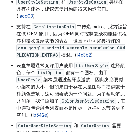
UserStyleSetting
和
UserStyleOption
类现在
具有构建器，建议您使用构建器来构造它们。
(
Iacd03
)
支持在
ComplicationData
中传递 extra。此方法旨
在供 OEM 使用，因为 OEM 同时控制复杂功能提供程
序和接收复杂功能的表盘。设置 extra 需要特许的
com.google.android.wearable.permission.COM
PLICATION_EXTRAS
权限。(
I4e3b2
)
表盘主题通常允许用户使用
ListUserStyle
选择颜
色，每个
ListOption
都有一个图标。由于
UserStyle
架构是通过蓝牙发送的，因此务必要减
小架构的大小，但如果由于存在大量图标而提供数十
种颜色选项，这可能会成为一个问题。为了帮助解决
此问题，我们添加了
ColorUserStyleSetting
，其
中选项包含颜色列表而不是图标，这样可以节省更多
空间。(
Ib542e
)
ColorUserStyleSetting
和
ColorOption
需要