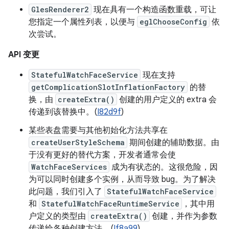
GlesRenderer2
现在具有一个构造函数重载，可让
您指定一个属性列表，以便与
eglChooseConfig
依
次尝试。
API 变更
StatefulWatchFaceService
现在支持
getComplicationSlotInflationFactory
的替
换，由
createExtra()
创建的用户定义的 extra 会
传递到该替换中。(
I82d9f
)
某些表盘需要与其他初始化方法共享在
createUserStyleSchema
期间创建的辅助数据。由
于没有更好的替代方案，开发者通常会使
WatchFaceServices
成为有状态的。这很危险，因
为可以同时创建多个实例，从而导致 bug。为了解决
此问题，我们引入了
StatefulWatchFaceService
和
StatefulWatchFaceRuntimeService
，其中用
户定义的类型由
createExtra()
创建，并作为参数
传递给各种创建方法。(
If8a99
)