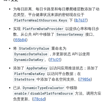
为每日距离、每日卡路里和每日攀爬楼层数添加了动
态类型。平台健康状况来源的密钥现在位于
PlatformHealthSources.Keys
下 (
Ib7637
)
实现
PlatformDataProvider
以提供心率和每日步
数。从公共 API 中移除了
SensorGateway
接口。
(
I55b84
)
将
StateEntryValue
重命名为
DynamicDataValue
，并更新状态 API 以使用
DynamicDataKey
。(
If1c01
)
添加了
AppDataKey
以访问应用推送状态；添加了
PlatformDataKey
以访问平台数据；在
StateStore
中添加了命名空间支持。(
I7985e
)
已从
DynamicTypeEvaluator
中移除
enable
/
disablePlatformSource
方法。调用方应
负责更新。(
I78c6d
)