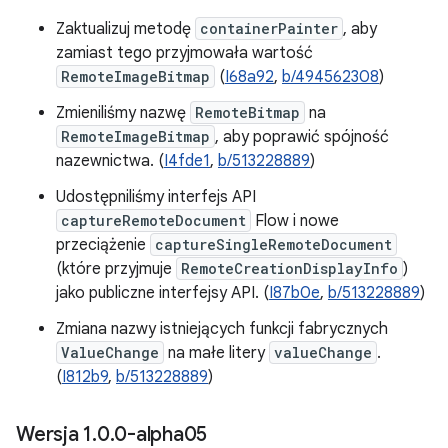
Zaktualizuj metodę
containerPainter
, aby
zamiast tego przyjmowała wartość
RemoteImageBitmap
(
I68a92
,
b/494562308
)
Zmieniliśmy nazwę
RemoteBitmap
na
RemoteImageBitmap
, aby poprawić spójność
nazewnictwa. (
I4fde1
,
b/513228889
)
Udostępniliśmy interfejs API
captureRemoteDocument
Flow i nowe
przeciążenie
captureSingleRemoteDocument
(które przyjmuje
RemoteCreationDisplayInfo
)
jako publiczne interfejsy API. (
I87b0e
,
b/513228889
)
Zmiana nazwy istniejących funkcji fabrycznych
ValueChange
na małe litery
valueChange
.
(
I812b9
,
b/513228889
)
Wersja 1
.
0
.
0-alpha05