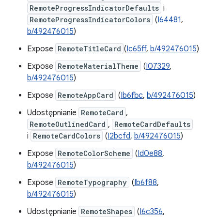
RemoteProgressIndicatorDefaults
i
RemoteProgressIndicatorColors
(
I64481
,
b/492476015
)
Expose
RemoteTitleCard
(
Ic65ff
,
b/492476015
)
Expose
RemoteMaterialTheme
(
I07329
,
b/492476015
)
Expose
RemoteAppCard
(
Ib6fbc
,
b/492476015
)
Udostępnianie
RemoteCard
,
RemoteOutlinedCard
,
RemoteCardDefaults
i
RemoteCardColors
(
I2bcfd
,
b/492476015
)
Expose
RemoteColorScheme
(
Id0e88
,
b/492476015
)
Expose
RemoteTypography
(
Ib6f88
,
b/492476015
)
Udostępnianie
RemoteShapes
(
I6c356
,