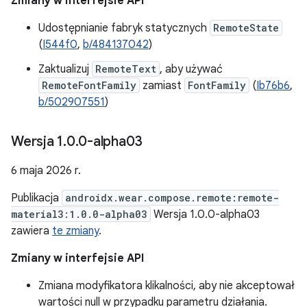
Zmiany w interfejsie API
Udostępnianie fabryk statycznych
RemoteState
(
I544f0
,
b/484137042
)
Zaktualizuj
RemoteText
, aby używać
RemoteFontFamily
zamiast
FontFamily
(
Ib76b6
,
b/502907551
)
Wersja 1
.
0
.
0-alpha03
6 maja 2026 r.
Publikacja
androidx.wear.compose.remote:remote-
material3:1.0.0-alpha03
Wersja 1.0.0-alpha03
zawiera
te zmiany
.
Zmiany w interfejsie API
Zmiana modyfikatora klikalności, aby nie akceptował
wartości null w przypadku parametru działania.