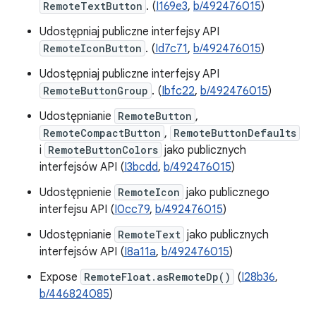
RemoteTextButton
. (
I169e3
,
b/492476015
)
Udostępniaj publiczne interfejsy API
RemoteIconButton
. (
Id7c71
,
b/492476015
)
Udostępniaj publiczne interfejsy API
RemoteButtonGroup
. (
Ibfc22
,
b/492476015
)
Udostępnianie
RemoteButton
,
RemoteCompactButton
,
RemoteButtonDefaults
i
RemoteButtonColors
jako publicznych
interfejsów API (
I3bcdd
,
b/492476015
)
Udostępnienie
RemoteIcon
jako publicznego
interfejsu API (
I0cc79
,
b/492476015
)
Udostępnianie
RemoteText
jako publicznych
interfejsów API (
I8a11a
,
b/492476015
)
Expose
RemoteFloat.asRemoteDp()
(
I28b36
,
b/446824085
)