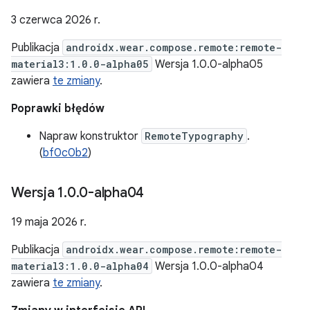
3 czerwca 2026 r.
Publikacja
androidx.wear.compose.remote:remote-
material3:1.0.0-alpha05
Wersja 1.0.0-alpha05
zawiera
te zmiany
.
Poprawki błędów
Napraw konstruktor
RemoteTypography
.
(
bf0c0b2
)
Wersja 1
.
0
.
0-alpha04
19 maja 2026 r.
Publikacja
androidx.wear.compose.remote:remote-
material3:1.0.0-alpha04
Wersja 1.0.0-alpha04
zawiera
te zmiany
.