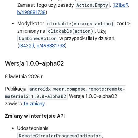
Zamiast tego użyj zasady
Action.Empty
. (
I21be9
,
b/498881738
)
Modyfikator
clickable(varargs action)
został
zmieniony na
clickable(action)
. Użyj
CombinedAction
w przypadku listy działań.
(
I8432d
,
b/498881738
)
Wersja 1
.
0
.
0-alpha02
8 kwietnia 2026 r.
Publikacja
androidx.wear.compose.remote:remote-
material3:1.0.0-alpha02
Wersja 1.0.0-alpha02
zawiera
te zmiany
.
Zmiany w interfejsie API
Udostępnianie
RemoteCircularProgressIndicator
,