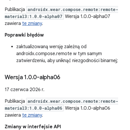
Publikacja
androidx.wear.compose.remote:remote-
material3:1.0.0-alpha07
Wersja 1.0.0-alpha07
zawiera
te zmiany
.
Poprawki błędów
zaktualizowaną wersję zależną od
androidx.compose.remote w tym samym
zatwierdzeniu, aby uniknąć niezgodności binarnej;
Wersja 1
.
0
.
0-alpha06
17 czerwca 2026 r.
Publikacja
androidx.wear.compose.remote:remote-
material3:1.0.0-alpha06
Wersja 1.0.0-alpha06
zawiera
te zmiany
.
Zmiany w interfejsie API