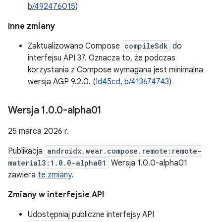
b/492476015
)
Inne zmiany
Zaktualizowano Compose
compileSdk
do
interfejsu API 37. Oznacza to, że podczas
korzystania z Compose wymagana jest minimalna
wersja AGP 9.2.0. (
Id45cd
,
b/413674743
)
Wersja 1
.
0
.
0-alpha01
25 marca 2026 r.
Publikacja
androidx.wear.compose.remote:remote-
material3:1.0.0-alpha01
Wersja 1.0.0-alpha01
zawiera
te zmiany
.
Zmiany w interfejsie API
Udostępniaj publiczne interfejsy API