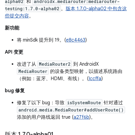
alpha02
和
androidx.mediarouter:mediarouter-
testing:1.7.0-alpha02
。
版本 1.7.0-alpha02 中包含这
些提交内容
。
新功能
将 minSdk 提升到 19。(
e8c4463
)
API 变更
改进了从
MediaRouter2
到 AndroidX
MediaRouter
的设备类型映射，以描述系统路由
（例如：蓝牙、HDMI、有线）。(
Iccffa
)
bug 修复
修复了以下 bug：导致
isSystemRoute
针对通过
android.media.MediaRouter#addUserRoute()
添加的用户路线返回 true (
a27f6b
)。
版本 1
.
7
.
0-alpha01