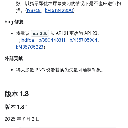
数，以指示即使在屏幕关闭的情况下是否也应进行扫
描。(
I987c8
、
b/451842800
)
bug 修复
将默认
minSdk
从 API 21 更改为 API 23。
（
Ibdfca
、
b/380448311
、
b/435705964
、
b/435705223
）
外部贡献
将大多数 PNG 资源替换为矢量可绘制对象。
版本 1
.
8
版本 1
.
8
.
1
2025 年 7 月 2 日