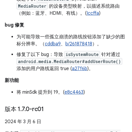
MediaRouter
的设备类型映射，以描述系统路由
（例如：蓝牙、HDMI、有线）。(
Iccffa
)
bug 修复
为可能导致一些孤立崩溃的路线按钮添加了缺少的图
标分辨率。（
cddba9
、
b/261878418
）。
修复了以下 bug：导致
isSystemRoute
针对通过
android.media.MediaRouter#addUserRoute()
添加的用户路线返回 true (
a27f6b
)。
新功能
将 minSdk 提升到 19。(
e8c4463
)
版本 1
.
7
.
0-rc01
2024 年 3 月 6 日