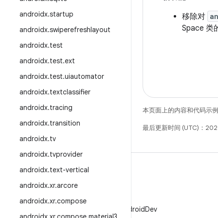
androidx
.
startup
移除对
a
Space
androidx
.
swiperefreshlayout
androidx
.
test
androidx
.
test
.
ext
androidx
.
test
.
uiautomator
androidx
.
textclassifier
androidx
.
tracing
本页面上的内容和代码示
androidx
.
transition
最后更新时间 (UTC)：202
androidx
.
tv
androidx
.
tvprovider
androidx
.
text-vertical
androidx
.
xr
.
arcore
X
androidx
.
xr
.
compose
在 X 上关注 @AndroidDev
androidx
.
xr
.
compose
.
material3