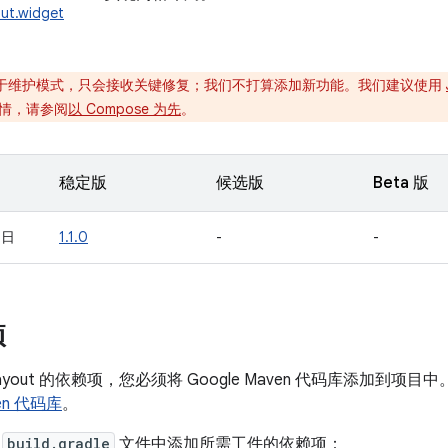
out.widget
于维护模式，只会接收关键修复；我们不打算添加新功能。我们建议使用
情，请参阅
以 Compose 为先
。
稳定版
候选版
Beta 版
 日
1.1.0
-
-
项
Layout 的依赖项，您必须将 Google Maven 代码库添加到
ven 代码库
。
的
build.gradle
文件中添加所需工件的依赖项：