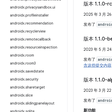
版本 1
.
1
.
0-r
androidx
.
privacysandbox
.
ui
2025 年 3 月 2
androidx
.
profileinstaller
androidx
.
recommendation
发布了
androi
androidx
.
recyclerview
版本 1
.
1
.
0-b
androidx
.
remotecallback
androidx
.
resourceinspection
2023 年 5 月 2
androidx
.
room
发布了
androi
androidx
.
room3
含这些提交内容
androidx
.
savedstate
版本 1
.
1
.
0-a
androidx
.
security
androidx
.
sharetarget
2023 年 3 月 22
androidx
.
slice
发布了
androi
androidx
.
slidingpanelayout
新功能
androidx
.
sqlite