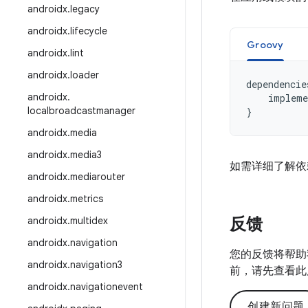
androidx
.
legacy
androidx
.
lifecycle
Groovy
androidx
.
lint
androidx
.
loader
dependencie
androidx
.
impleme
localbroadcastmanager
}
androidx
.
media
androidx
.
media3
如需详细了解依
androidx
.
mediarouter
androidx
.
metrics
反馈
androidx
.
multidex
androidx
.
navigation
您的反馈将帮助
androidx
.
navigation3
前，请先查看此
androidx
.
navigationevent
创建新问题