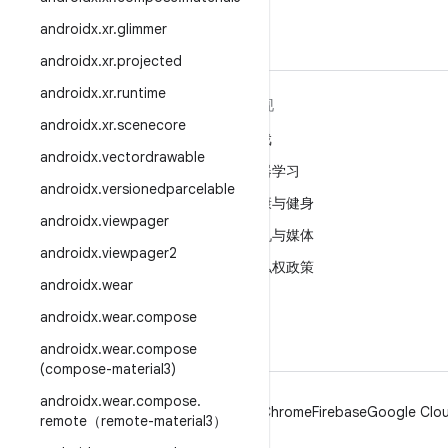
androidx
.
xr
.
glimmer
androidx
.
xr
.
projected
androidx
.
xr
.
runtime
关于 ANDROID
发现
androidx
.
xr
.
scenecore
Android
游戏
androidx
.
vectordrawable
适用于企业的 Android
机器学习
androidx
.
versionedparcelable
安全
健康与健身
androidx
.
viewpager
源代码
相机与媒体
androidx
.
viewpager2
新闻
隐私权政策
androidx
.
wear
博客
5G
androidx
.
wear
.
compose
播客
androidx
.
wear
.
compose
(compose-material3)
androidx
.
wear
.
compose
.
Android
Chrome
Firebase
Google Clou
remote（remote-material3）