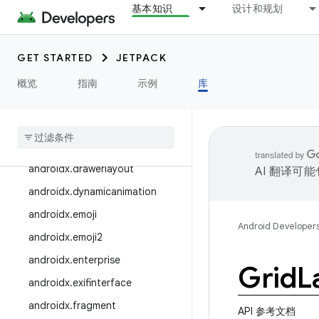
基本知识
设计和规划
androidx.credentials.registry
androidx.cursoradapter
androidx.customview
GET STARTED
JETPACK
androidx.databinding
概览
指南
示例
库
androidx
.
datastore
androidx
.
documentfile
androidx
.
draganddrop
androidx
.
drawerlayout
AI 翻译可
androidx
.
dynamicanimation
androidx
.
emoji
Android Developer
androidx
.
emoji2
androidx
.
enterprise
Grid
L
androidx
.
exifinterface
androidx
.
fragment
API 参考文档