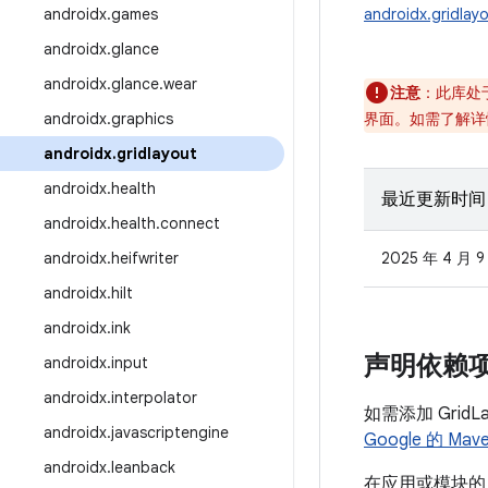
androidx
.
games
androidx.gridlay
androidx
.
glance
androidx
.
glance
.
wear
注意
：此库处
androidx
.
graphics
界面。如需了解详
androidx
.
gridlayout
androidx
.
health
最近更新时间
androidx
.
health
.
connect
androidx
.
heifwriter
2025 年 4 月 9
androidx
.
hilt
androidx
.
ink
声明依赖
androidx
.
input
androidx
.
interpolator
如需添加 Grid
androidx
.
javascriptengine
Google 的 Ma
androidx
.
leanback
在应用或模块