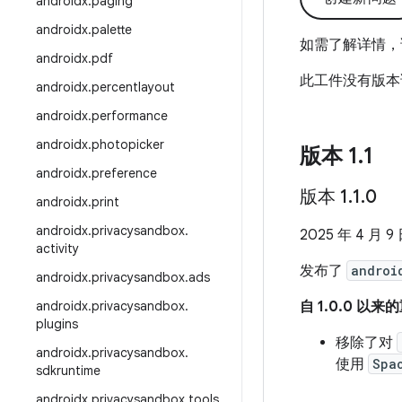
androidx
.
paging
androidx
.
palette
如需了解详情，
androidx
.
pdf
此工件没有版本
androidx
.
percentlayout
androidx
.
performance
androidx
.
photopicker
版本 1
.
1
androidx
.
preference
版本 1
.
1
.
0
androidx
.
print
androidx
.
privacysandbox
.
2025 年 4 月 9
activity
发布了
androi
androidx
.
privacysandbox
.
ads
androidx
.
privacysandbox
.
自 1.0.0 以
plugins
移除了对
androidx
.
privacysandbox
.
使用
Spa
sdkruntime
androidx
.
privacysandbox
.
tools