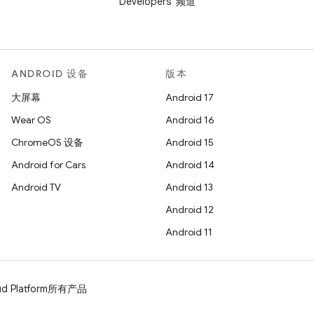
Developers”频道
ANDROID 设备
版本
大屏幕
Android 17
Wear OS
Android 16
ChromeOS 设备
Android 15
Android for Cars
Android 14
Android TV
Android 13
Android 12
Android 11
d Platform
所有产品