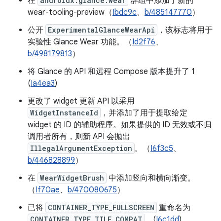
在
androidx.glance.wear
群组中添加了新的
wear-tooling-preview（
Ibdc9c
、
b/485147770
）
公开
ExperimentalGlanceWearApi
，该标志将用于
实验性 Glance Wear 功能。（
Id2f76
、
b/498179813
）
将 Glance 的 API 和远程 Compose 版本提升了 1
(
Ia4ea3
)
更改了 widget 更新 API 以采用
WidgetInstanceId
，并添加了用于提取给定
widget 的 ID 的辅助程序。如果提供的 ID 无效或不归
调用者所有，则新 API 会抛出
IllegalArgumentException
。（
I6f3c5
、
b/446828899
）
在
WearWidgetBrush
中添加竖向和横向渐变。
（
If70ae
、
b/470080675
）
已将
CONTAINER_TYPE_FULLSCREEN
重命名为
CONTAINER_TYPE_TILE_COMPAT
。(
I6c1dd
)