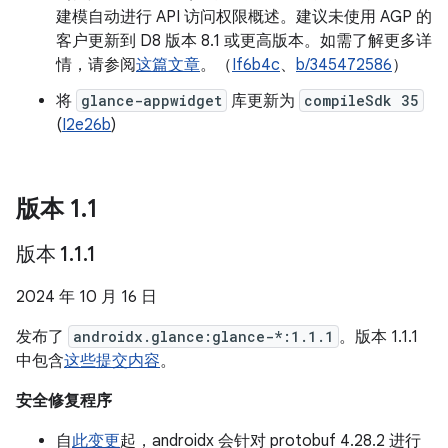
建模自动进行 API 访问权限概述。建议未使用 AGP 的
客户更新到 D8 版本 8.1 或更高版本。如需了解更多详
情，请参阅
这篇文章
。（
If6b4c
、
b/345472586
）
将
glance-appwidget
库更新为
compileSdk 35
(
I2e26b
)
版本 1
.
1
版本 1
.
1
.
1
2024 年 10 月 16 日
发布了
androidx.glance:glance-*:1.1.1
。版本 1.1.1
中包含
这些提交内容
。
安全修复程序
自
此变更
起，androidx 会针对 protobuf 4.28.2 进行