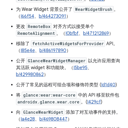
为 Wear Widget 背景公开了
WearWidgetBrush
。
（
I66f54
、
b/464273091
）
更改
RemoteBox
对齐方式以接受单个
RemoteAlignment
。（
I0bfbf
、
b/471212869
）
移除了
fetchActiveWidgetsForProvider
API。
（
I85e4e
、
b/486197890
）
公开
GlanceWearWidgetManager
以允许应用查询
其活跃 widget 和功能块。（
I5be95
、
b/429980862
）
公开了常见的远程可组合项和修饰符类型 (
Id1d40
)
将
glance:wear:wear-core
中的 API 移至软件包
androidx.glance.wear.core
。(
I429cf
)
向
GlanceWearWidget
添加了对互动事件的支持。
（
Ia4e28
、
b/469808447
）