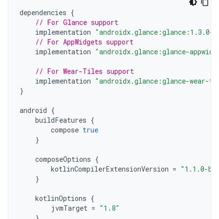
dependencies
{
// For Glance support
implementation
"androidx.glance:glance:1.3.0-a
// For AppWidgets support
implementation
"androidx.glance:glance-appwidg
// For Wear-Tiles support
implementation
"androidx.glance:glance-wear-ti
}
android
{
buildFeatures
{
compose
true
}
composeOptions
{
kotlinCompilerExtensionVersion
=
"1.1.0-be
}
kotlinOptions
{
jvmTarget
=
"1.8"
}