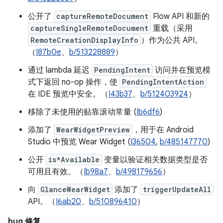
公开了
captureRemoteDocument
Flow API 和新的
captureSingleRemoteDocument
重载（采用
RemoteCreationDisplayInfo
）作为公共 API。
（
I87b0e
、
b/513228889
）
通过 lambda 延迟
PendingIntent
访问并在预览模
式下返回 no-op 操作，使
PendingIntentAction
在 IDE 预览中安全。（
I43b37
、
b/512403924
）
移除了未使用的贴靠滚动常量 (
Ib6df6
)
添加了
WearWidgetPreview
，用于在 Android
Studio 中预览 Wear Widget (
I36504
,
b/485147770
)
公开
is*Available
变量以验证相关数据类型是否
可用且有效。（
Ib98a7
、
b/498179656
）
向
GlanceWearWidget
添加了
triggerUpdateAll
API。（
I6ab20
、
b/510896410
）
bug 修复