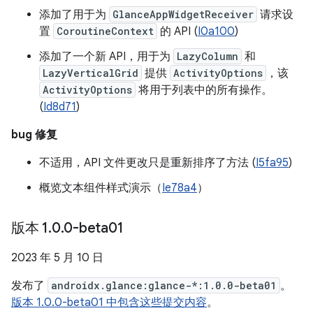
添加了用于为
GlanceAppWidgetReceiver
请求设
置
CoroutineContext
的 API (
I0a100
)
添加了一个新 API，用于为
LazyColumn
和
LazyVerticalGrid
提供
ActivityOptions
，该
ActivityOptions
将用于列表中的所有操作。
(
Id8d71
)
bug 修复
不适用，API 文件更改只是重新排序了方法 (
I5fa95
)
概览文本组件样式演示（
Ie78a4
）
版本 1
.
0
.
0-beta01
2023 年 5 月 10 日
发布了
androidx.glance:glance-*:1.0.0-beta01
。
版本 1.0.0-beta01 中包含这些提交内容
。