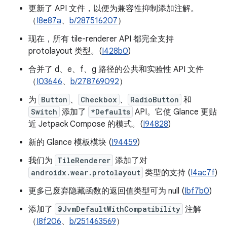
更新了 API 文件，以便为兼容性抑制添加注解。
（
I8e87a
、
b/287516207
）
现在，所有 tile-renderer API 都完全支持
protolayout 类型。(
I428b0
)
合并了 d、e、f、g 路径的公共和实验性 API 文件
（
I03646
、
b/278769092
）
为
Button
、
Checkbox
、
RadioButton
和
Switch
添加了
*Defaults
API。它使 Glance 更贴
近 Jetpack Compose 的模式。(
I94828
)
新的 Glance 模板模块 (
I94459
)
我们为
TileRenderer
添加了对
androidx.wear.protolayout
类型的支持 (
I4ac7f
)
更多已废弃隐藏函数的返回值类型可为 null (
Ibf7b0
)
添加了
@JvmDefaultWithCompatibility
注解
（
I8f206
、
b/251463569
）