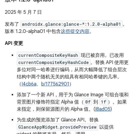
2025 年 5 月 7 日
发布了
androidx.glance:glance-*:1.2.0-alpha01
。
版本 1.2.0-alpha01 中包含
这些提交内容
。
API 变更
currentCompositeKeyHash
现已被弃用。已改用
currentCompositeKeyHashCode
。替换 API 使用更
多位对同一哈希进行编码，从而大幅降低了组合层次
结构中两个随机无关的组具有相同哈希键的几率。
（
I4cb6a
、
b/177562901
）
添加了一个新 API，用于为 Glance Image 可组合项和
背景图片修饰符指定 Alpha 值（
0f
到
1f
）。如果
未指定，则保留源图片的 Alpha 值。(
I8ad05
)
为生成的预览添加了 Glance API。替换
GlanceAppWidget.providePreview
以提供