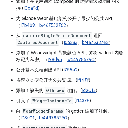
添加了在使用远程 Compose 时对贴靠滚动功能的支
持 (
I0ca9d
)
为 Glance Wear 基础架构公开了最少的公共 API。
（
I7b4b9
、
b/467532762
）
从
captureSingleRemoteDocument
返回
CapturedDocument
（
I5a283
、
b/467532762
）
添加了 Wear widget 背景颜色 API，并将 widget 内容
标记为私密。（
I98d9a
、
b/449785790
）
公开基本文档创建 API (
I755a2
)
将容器类型公开为公共资源。(
Iff47f
)
添加了缺失的
@Throws
注解。(
Id20f3
)
引入了
WidgetInstanceId
(
I14375
)
向
WearWidgetParams
的 getter 添加了注解。
（
I78c01
、
b/449785790
）