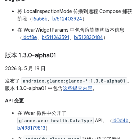
将 LocalInspectionMode 传播到远程 Compose 捕获
阶段（
I6a56b
、
b/512403924
）
在 WearWidgetParams 中包含渲染架构版本信息
（
Idcf8e
、
b/511263591
、
b/512830184
）
版本 1
.
3
.
0-alpha01
2026 年 5 月 19 日
发布了
androidx.glance:glance-*:1.3.0-alpha01
。
版本 1.3.0-alpha01 中包含
这些提交内容
。
API 变更
在 Wear 微件中公开了
glance.wear.health.DataType
API。（
Id0d4b
、
b/498179813
）