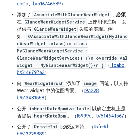
cb0b
、
b/516746689
）
添加了
AssociateWithGlanceWearWidget
，
必须
在
GlanceWearWidgetService
上使用该注解，以
提供与
GlanceWearWidget
关联的实现。例
如：
@AssociateWithGlanceWearWidget(MyGlanc
eWearWidget::class)\n class
MyGlanceWearWidgetService :
GlanceWearWidgetService() {\n override val
widget = MyGlanceWearWidget()\n }
（
Ifcabb
、
b/514679763
）
向
WearWidgetBrush
添加了
image
画笔，以支持
Wear widget 中的位图背景。（
I9a228
、
b/513481558
）
公开
isHeartRateBpmAvailable
以确定主机上是
否提供
heartRateBpm
。（
I5999d
、
b/514641567
）
公开了
RemoteInt
比较运算符。（
I5fe3d
、
b/513228889
）