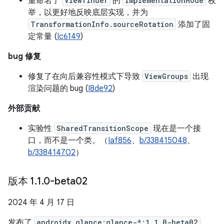
重命名了
Viewfinder
的
ImplementationMode
枚
举，以更好地反映底层实现，并为
TransformationInfo.sourceRotation
添加了固
定常量 (
Ic6149
)
bug 修复
修复了在向后兼容性模式下导致
ViewGroups
出现
渲染问题的 bug (
I8de92
)
外部贡献
实验性
SharedTransitionScope
现在是一个接
口，而不是一个类。（
Iaf856
、
b/338415048
、
b/338414702
）
版本 1
.
1
.
0-beta02
2024 年 4 月 17 日
发布了
androidx.glance:glance-*:1.1.0-beta02
。