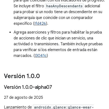
para que coincidan con los indicadores de progreso.
Se incluye el filtro
hasAnyDescendants
adicional
para probar si un nodo tiene un descendiente en su
subjerarquía que coincide con un comparador
específico (
Ifd426
).
Agrega aserciones y filtros para habilitar la prueba
de acciones de clic que inician un servicio, una
actividad o transmisiones. También incluye pruebas
para verificar si los elementos de entrada están
marcados. (
I3041c
)
Versión 1
.
0
.
0
Versión 1
.
0
.
0-alpha07
27 de agosto de 2025
Lanzamiento de
androidx.glance:glance-wear-