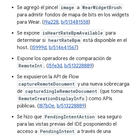
Se agregó el pincel
image
a
WearWidgetBrush
para admitir fondos de mapa de bits en los widgets
para Wear. (
I9a228
,
b/513481558
)
Se expone
isHeartRateBpmAvailable
para
determinar si
heartRateBpm
está disponible en el
host. (
I5999d
,
b/514641567
)
Expone los operadores de comparación de
RemoteInt
. (
I5fe3d
,
b/513228889
)
Se expusieron la API de Flow
captureRemoteDocument
y una nueva sobrecarga
de
captureSingleRemoteDocument
(que toma
RemoteCreationDisplayInfo
) como APIs
públicas. (
I87b0e
,
b/513228889
)
Se hizo que
PendingIntentAction
sea seguro
para las vistas previas del IDE posponiendo el
acceso a
PendingIntent
a través de una