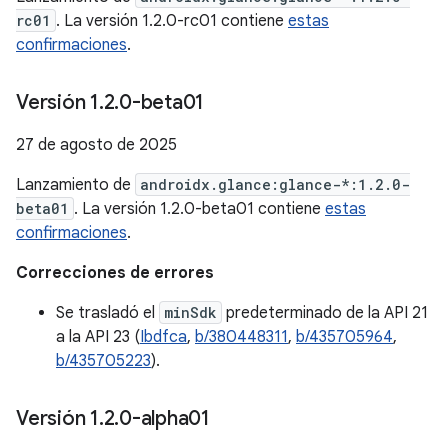
rc01
. La versión 1.2.0-rc01 contiene
estas
confirmaciones
.
Versión 1
.
2
.
0-beta01
27 de agosto de 2025
Lanzamiento de
androidx.glance:glance-*:1.2.0-
beta01
. La versión 1.2.0-beta01 contiene
estas
confirmaciones
.
Correcciones de errores
Se trasladó el
minSdk
predeterminado de la API 21
a la API 23 (
Ibdfca
,
b/380448311
,
b/435705964
,
b/435705223
).
Versión 1
.
2
.
0-alpha01