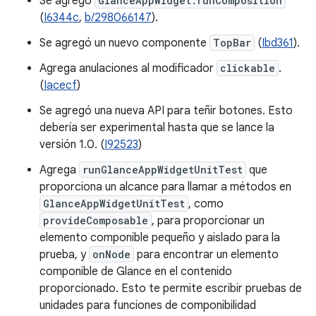
Se agregó
GlanceAppWidget.runComposition
(
I6344c
,
b/298066147
).
Se agregó un nuevo componente
TopBar
(
Ibd361
).
Agrega anulaciones al modificador
clickable
.
(
Iacecf
)
Se agregó una nueva API para teñir botones. Esto
debería ser experimental hasta que se lance la
versión 1.0. (
I92523
)
Agrega
runGlanceAppWidgetUnitTest
que
proporciona un alcance para llamar a métodos en
GlanceAppWidgetUnitTest
, como
provideComposable
, para proporcionar un
elemento componible pequeño y aislado para la
prueba, y
onNode
para encontrar un elemento
componible de Glance en el contenido
proporcionado. Esto te permite escribir pruebas de
unidades para funciones de componibilidad