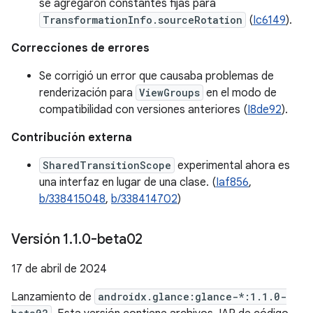
se agregaron constantes fijas para
TransformationInfo.sourceRotation
(
Ic6149
).
Correcciones de errores
Se corrigió un error que causaba problemas de
renderización para
ViewGroups
en el modo de
compatibilidad con versiones anteriores (
I8de92
).
Contribución externa
SharedTransitionScope
experimental ahora es
una interfaz en lugar de una clase. (
Iaf856
,
b/338415048
,
b/338414702
)
Versión 1
.
1
.
0-beta02
17 de abril de 2024
Lanzamiento de
androidx.glance:glance-*:1.1.0-