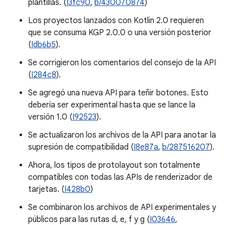
plantillas. (
I3fc90
,
b/430070874
)
Los proyectos lanzados con Kotlin 2.0 requieren
que se consuma KGP 2.0.0 o una versión posterior
(
Idb6b5
).
Se corrigieron los comentarios del consejo de la API
(
I284c8
).
Se agregó una nueva API para teñir botones. Esto
debería ser experimental hasta que se lance la
versión 1.0 (
I92523
).
Se actualizaron los archivos de la API para anotar la
supresión de compatibilidad (
I8e87a
,
b/287516207
).
Ahora, los tipos de protolayout son totalmente
compatibles con todas las APIs de renderizador de
tarjetas. (
I428b0
)
Se combinaron los archivos de API experimentales y
públicos para las rutas d, e, f y g (
I03646
,