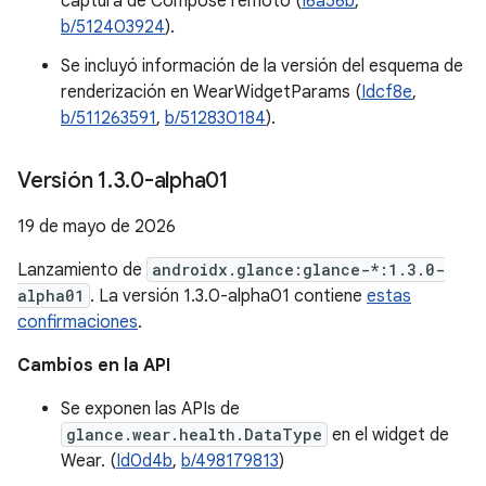
captura de Compose remoto (
I6a56b
,
b/512403924
).
Se incluyó información de la versión del esquema de
renderización en WearWidgetParams (
Idcf8e
,
b/511263591
,
b/512830184
).
Versión 1
.
3
.
0-alpha01
19 de mayo de 2026
Lanzamiento de
androidx.glance:glance-*:1.3.0-
alpha01
. La versión 1.3.0-alpha01 contiene
estas
confirmaciones
.
Cambios en la API
Se exponen las APIs de
glance.wear.health.DataType
en el widget de
Wear. (
Id0d4b
,
b/498179813
)