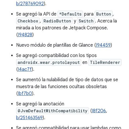
b/278769092
).
Se agregó la API de
*Defaults
para
Button
,
Checkbox
,
RadioButton
y
Switch
. Acerca la
mirada a los patrones de Jetpack Compose.
(
I94828
)
Nuevo módulo de plantillas de Glance (
I94459
)
Se agregó compatibilidad con los tipos
androidx.wear.protolayout
en
TileRenderer
(
I4ac7f
).
Se aumentó la nulabilidad de tipo de datos que se
muestra de las funciones ocultas obsoletas
(
Ibf7b0
).
Se agregó la anotación
@JvmDefaultWithCompatibility
(
I8f206
,
b/251463569
).
Se agregó compatibilidad para usar lambdas como