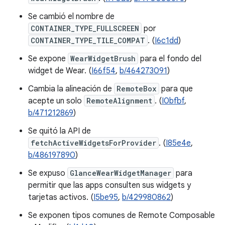
Se cambió el nombre de
CONTAINER_TYPE_FULLSCREEN
por
CONTAINER_TYPE_TILE_COMPAT
. (
I6c1dd
)
Se expone
WearWidgetBrush
para el fondo del
widget de Wear. (
I66f54
,
b/464273091
)
Cambia la alineación de
RemoteBox
para que
acepte un solo
RemoteAlignment
. (
I0bfbf
,
b/471212869
)
Se quitó la API de
fetchActiveWidgetsForProvider
. (
I85e4e
,
b/486197890
)
Se expuso
GlanceWearWidgetManager
para
permitir que las apps consulten sus widgets y
tarjetas activos. (
I5be95
,
b/429980862
)
Se exponen tipos comunes de Remote Composable