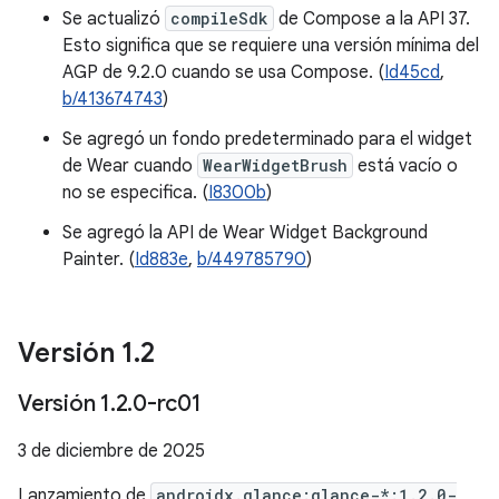
Se actualizó
compileSdk
de Compose a la API 37.
Esto significa que se requiere una versión mínima del
AGP de 9.2.0 cuando se usa Compose. (
Id45cd
,
b/413674743
)
Se agregó un fondo predeterminado para el widget
de Wear cuando
WearWidgetBrush
está vacío o
no se especifica. (
I8300b
)
Se agregó la API de Wear Widget Background
Painter. (
Id883e
,
b/449785790
)
Versión 1
.
2
Versión 1
.
2
.
0-rc01
3 de diciembre de 2025
Lanzamiento de
androidx.glance:glance-*:1.2.0-