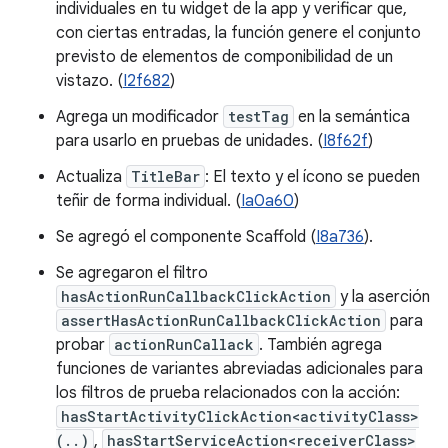
individuales en tu widget de la app y verificar que,
con ciertas entradas, la función genere el conjunto
previsto de elementos de componibilidad de un
vistazo. (
I2f682
)
Agrega un modificador
testTag
en la semántica
para usarlo en pruebas de unidades. (
I8f62f
)
Actualiza
TitleBar
: El texto y el ícono se pueden
teñir de forma individual. (
Ia0a60
)
Se agregó el componente Scaffold (
I8a736
).
Se agregaron el filtro
hasActionRunCallbackClickAction
y la aserción
assertHasActionRunCallbackClickAction
para
probar
actionRunCallack
. También agrega
funciones de variantes abreviadas adicionales para
los filtros de prueba relacionados con la acción:
hasStartActivityClickAction<activityClass>
(..)
,
hasStartServiceAction<receiverClass>