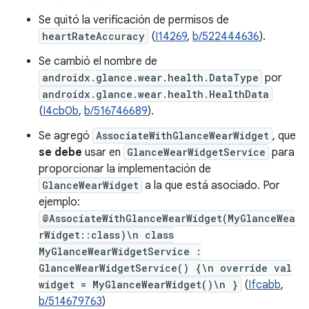
Se quitó la verificación de permisos de
heartRateAccuracy
(
I14269
,
b/522444636
).
Se cambió el nombre de
androidx.glance.wear.health.DataType
por
androidx.glance.wear.health.HealthData
(
I4cb0b
,
b/516746689
).
Se agregó
AssociateWithGlanceWearWidget
, que
se debe
usar en
GlanceWearWidgetService
para
proporcionar la implementación de
GlanceWearWidget
a la que está asociado. Por
ejemplo:
@AssociateWithGlanceWearWidget(MyGlanceWea
rWidget::class)\n class
MyGlanceWearWidgetService :
GlanceWearWidgetService() {\n override val
widget = MyGlanceWearWidget()\n }
(
Ifcabb
,
b/514679763
)