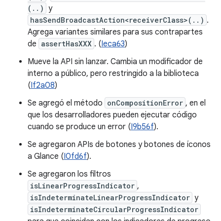
(..)
y
hasSendBroadcastAction<receiverClass>(..)
.
Agrega variantes similares para sus contrapartes
de
assertHasXXX
. (
Ieca63
)
Mueve la API sin lanzar. Cambia un modificador de
interno a público, pero restringido a la biblioteca
(
If2a08
)
Se agregó el método
onCompositionError
, en el
que los desarrolladores pueden ejecutar código
cuando se produce un error (
I9b56f
).
Se agregaron APIs de botones y botones de íconos
a Glance (
I0fd6f
).
Se agregaron los filtros
isLinearProgressIndicator
,
isIndeterminateLinearProgressIndicator
y
isIndeterminateCircularProgressIndicator