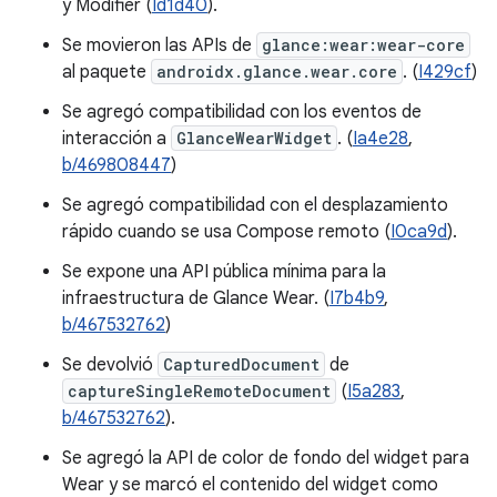
y Modifier (
Id1d40
).
Se movieron las APIs de
glance:wear:wear-core
al paquete
androidx.glance.wear.core
. (
I429cf
)
Se agregó compatibilidad con los eventos de
interacción a
GlanceWearWidget
. (
Ia4e28
,
b/469808447
)
Se agregó compatibilidad con el desplazamiento
rápido cuando se usa Compose remoto (
I0ca9d
).
Se expone una API pública mínima para la
infraestructura de Glance Wear. (
I7b4b9
,
b/467532762
)
Se devolvió
CapturedDocument
de
captureSingleRemoteDocument
(
I5a283
,
b/467532762
).
Se agregó la API de color de fondo del widget para
Wear y se marcó el contenido del widget como