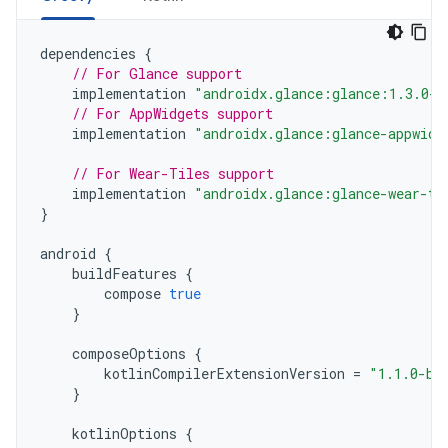
dependencies
{
// For Glance support
implementation
"androidx.glance:glance:1.3.0-a
// For AppWidgets support
implementation
"androidx.glance:glance-appwidg
// For Wear-Tiles support
implementation
"androidx.glance:glance-wear-ti
}
android
{
buildFeatures
{
compose
true
}
composeOptions
{
kotlinCompilerExtensionVersion
=
"1.1.0-be
}
kotlinOptions
{