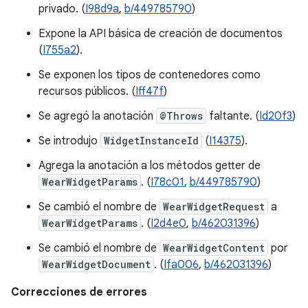
privado. (
I98d9a
,
b/449785790
)
Expone la API básica de creación de documentos
(
I755a2
).
Se exponen los tipos de contenedores como
recursos públicos. (
Iff47f
)
Se agregó la anotación
@Throws
faltante. (
Id20f3
)
Se introdujo
WidgetInstanceId
(
I14375
).
Agrega la anotación a los métodos getter de
WearWidgetParams
. (
I78c01
,
b/449785790
)
Se cambió el nombre de
WearWidgetRequest
a
WearWidgetParams
. (
I2d4e0
,
b/462031396
)
Se cambió el nombre de
WearWidgetContent
por
WearWidgetDocument
. (
Ifa006
,
b/462031396
)
Correcciones de errores