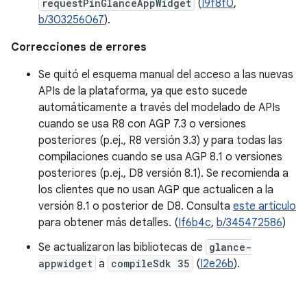
requestPinGlanceAppWidget
(
I9f8f0
,
b/303256067
).
Correcciones de errores
Se quitó el esquema manual del acceso a las nuevas
APIs de la plataforma, ya que esto sucede
automáticamente a través del modelado de APIs
cuando se usa R8 con AGP 7.3 o versiones
posteriores (p.ej., R8 versión 3.3) y para todas las
compilaciones cuando se usa AGP 8.1 o versiones
posteriores (p.ej., D8 versión 8.1). Se recomienda a
los clientes que no usan AGP que actualicen a la
versión 8.1 o posterior de D8. Consulta
este artículo
para obtener más detalles. (
If6b4c
,
b/345472586
)
Se actualizaron las bibliotecas de
glance-
appwidget
a
compileSdk 35
(
I2e26b
).