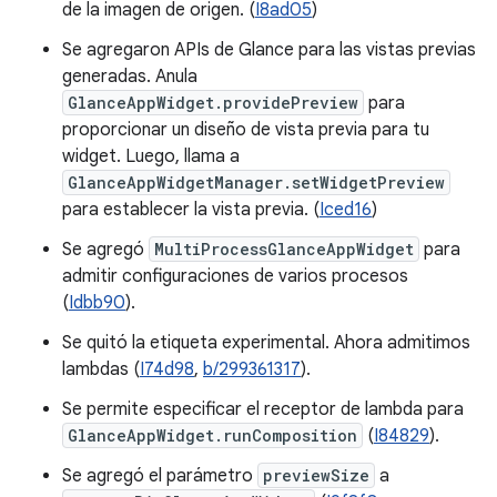
de la imagen de origen. (
I8ad05
)
Se agregaron APIs de Glance para las vistas previas
generadas. Anula
GlanceAppWidget.providePreview
para
proporcionar un diseño de vista previa para tu
widget. Luego, llama a
GlanceAppWidgetManager.setWidgetPreview
para establecer la vista previa. (
Iced16
)
Se agregó
MultiProcessGlanceAppWidget
para
admitir configuraciones de varios procesos
(
Idbb90
).
Se quitó la etiqueta experimental. Ahora admitimos
lambdas (
I74d98
,
b/299361317
).
Se permite especificar el receptor de lambda para
GlanceAppWidget.runComposition
(
I84829
).
Se agregó el parámetro
previewSize
a