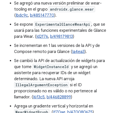
Se agregó una nueva versión preliminar de wear-
tooling en el grupo
androidx.glance.wear
(
Ibdc9c
,
b/485147770
).
Se expone
ExperimentalGlanceWearApi
, que se
usará para las funciones experimentales de Glance
para Wear. (
Id2f76
,
b/498179813
)
Se incrementan en 1 las versiones de la API y de
Compose remoto para Glance (
Ia4ea3
).
Se cambió la API de actualización de widgets para
que tome
WidgetInstanceId
y se agregó un
asistente para recuperar IDs de un widget
determinado. La nueva API arroja
IllegalArgumentException
si el ID
proporcionado no es válido o no pertenece al
llamador. (
I6f3c5
,
b/446828899
)
Agrega un gradiente vertical y horizontal en
WearWidgetBrush
. (
If70ae
,
b/470080675
)