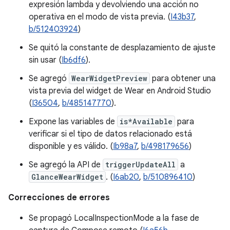
expresión lambda y devolviendo una acción no
operativa en el modo de vista previa. (
I43b37
,
b/512403924
)
Se quitó la constante de desplazamiento de ajuste
sin usar (
Ib6df6
).
Se agregó
WearWidgetPreview
para obtener una
vista previa del widget de Wear en Android Studio
(
I36504
,
b/485147770
).
Expone las variables de
is*Available
para
verificar si el tipo de datos relacionado está
disponible y es válido. (
Ib98a7
,
b/498179656
)
Se agregó la API de
triggerUpdateAll
a
GlanceWearWidget
. (
I6ab20
,
b/510896410
)
Correcciones de errores
Se propagó LocalInspectionMode a la fase de