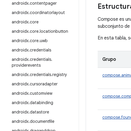
androidx
.
contentpager
Estructur
androidx
.
coordinatorlayout
Compose es una
androidx
.
core
subconjunto de 
androidx
.
core
.
locationbutton
En esta tabla, 
androidx
.
core
.
uwb
androidx
.
credentials
Grupo
androidx
.
credentials
.
providerevents
androidx
.
credentials
.
registry
compose.anim
androidx
.
cursoradapter
androidx
.
customview
compose.comp
androidx
.
databinding
androidx
.
datastore
compose.foun
androidx
.
documentfile
androidx
.
draganddrop