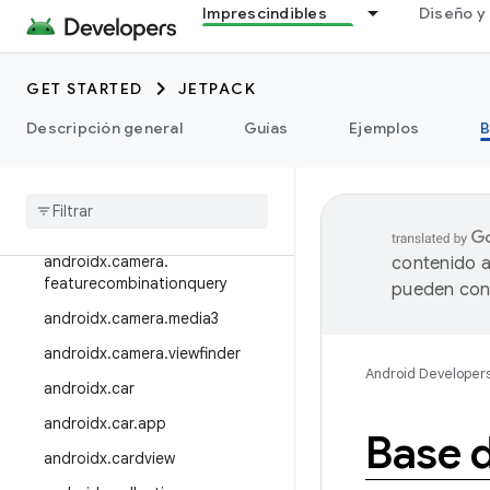
Imprescindibles
Diseño y 
androidx.asynclayoutinflater
androidx.autofill
androidx.benchmark
GET STARTED
JETPACK
androidx.biometric
Descripción general
Guías
Ejemplos
B
androidx
.
Bluetooth
androidx
.
browser
androidx
.
camera
androidx
.
camera
.
contenido a
featurecombinationquery
pueden cont
androidx
.
camera
.
media3
androidx
.
camera
.
viewfinder
Android Developer
androidx
.
car
androidx
.
car
.
app
Base 
androidx
.
cardview