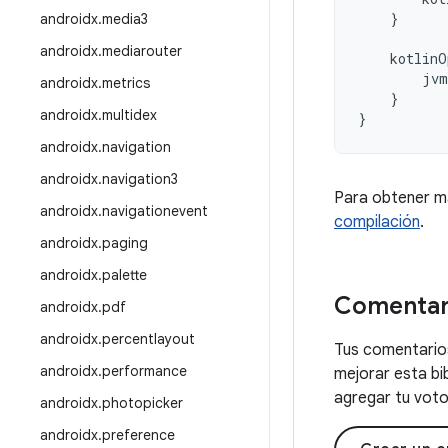
}
androidx
.
media3
androidx
.
mediarouter
kotlinO
jvm
androidx
.
metrics
}
androidx
.
multidex
}
androidx
.
navigation
androidx
.
navigation3
Para obtener m
androidx
.
navigationevent
compilación
.
androidx
.
paging
androidx
.
palette
Comentar
androidx
.
pdf
androidx
.
percentlayout
Tus comentarios
androidx
.
performance
mejorar esta bi
agregar tu voto 
androidx
.
photopicker
androidx
.
preference