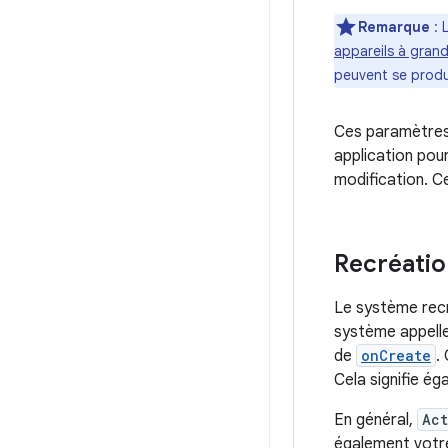
Remarque
: 
appareils à gran
peuvent se produi
Ces paramètres 
application pou
modification. C
Recréation
Le système rec
système appell
de
onCreate
.
Cela signifie ég
En général,
Act
également votre 