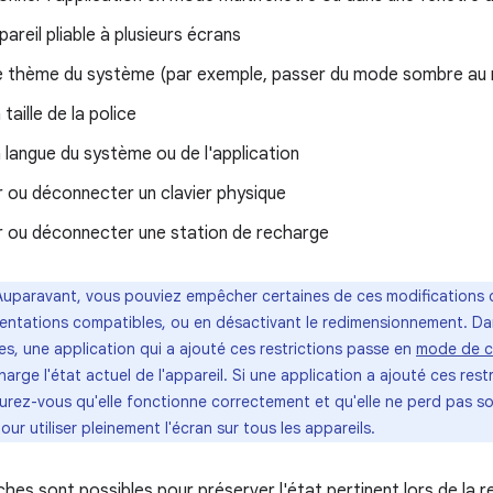
pareil pliable à plusieurs écrans
e thème du système (par exemple, passer du mode sombre au 
 taille de la police
a langue du système ou de l'application
 ou déconnecter un clavier physique
 ou déconnecter une station de recharge
Auparavant, vous pouviez empêcher certaines de ces modifications de
ientations compatibles, ou en désactivant le redimensionnement. Dan
res, une application qui a ajouté ces restrictions passe en
mode de c
arge l'état actuel de l'appareil. Si une application a ajouté ces restr
surez-vous qu'elle fonctionne correctement et qu'elle ne perd pas s
our utiliser pleinement l'écran sur tous les appareils.
ches sont possibles pour préserver l'état pertinent lors de la 