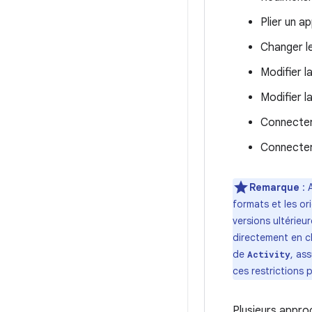
Plier un ap
Changer l
Modifier la
Modifier l
Connecter
Connecter
Remarque
: 
formats et les or
versions ultérieu
directement en ch
de
, as
Activity
ces restrictions p
Plusieurs appro