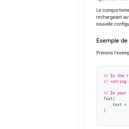
Le comportement
rechargeant aut
nouvelle configu
Exemple de l
Prenons l'exempl
// In the r
// <string
// In your 
Text
(
text
=
)