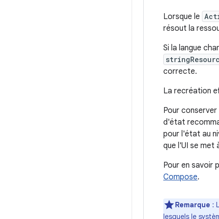
Lorsque le
Act
résout la resso
Si la langue ch
stringResour
correcte.
La recréation 
Pour conserver l
d'état recomma
pour l'état au n
que l'UI se met 
Pour en savoir 
Compose
.
Remarque
:
L
lesquels le systè