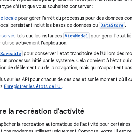
 type d'état que vous souhaitez conserver :
e locale
pour gérer l'arrêt du processus pour des données co
ocal persistant inclut les bases de données ou
DataStore
.
nservés
tels que les instances
ViewModel
pour gérer l'état li
ur utilise activement l'application.
rSaveable
pour conserver l'état transitoire de l'UI lors des m
 d'un processus initié par le système. Cela convient à l'état qui 
tion de défilement ou de la navigation, mais qui n'appartient pa
lus sur les API pour chacun de ces cas et sur le moment où il c
ez
Enregistrer les états de l'UI
.
e la recréation d'activité
êcher la recréation automatique de l'activité pour certaines 
ations modernes utilisant uniquement Compose, votre UI est 