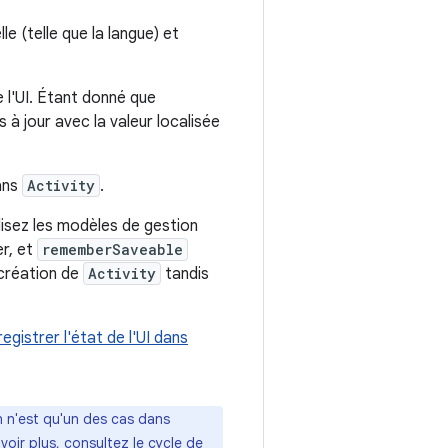
lle (telle que la langue) et
 l'UI. Étant donné que
s à jour avec la valeur localisée
ans
Activity
.
lisez les modèles de gestion
er, et
rememberSaveable
ecréation de
Activity
tandis
egistrer l'état de l'UI dans
n n'est qu'un des cas dans
voir plus, consultez le
cycle de