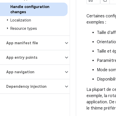
Handle configuration
changes
Certaines confi
Localization
exemples :
Resource types
Taille d'af
Orientatio
App manifest file
Taille et é
App entry points
Paramètre
Mode somb
App navigation
Disponibili
Dependency injection
La plupart de ce
exemple, la rota
application. De 
le thème préféré