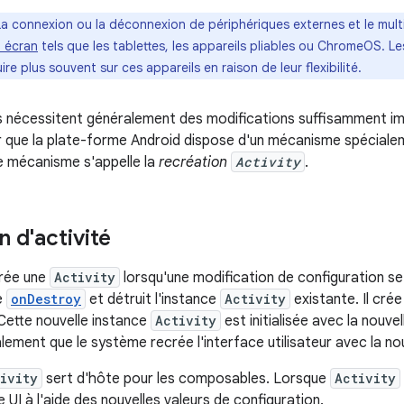
La connexion ou la déconnexion de périphériques externes et le mult
d écran
tels que les tablettes, les appareils pliables ou ChromeOS. L
re plus souvent sur ces appareils en raison de leur flexibilité.
nécessitent généralement des modifications suffisamment imp
r que la plate-forme Android dispose d'un mécanisme spéciale
e mécanisme s'appelle la
recréation
Activity
.
 d'activité
rée une
Activity
lorsqu'une modification de configuration se 
e
onDestroy
et détruit l'instance
Activity
existante. Il crée
 Cette nouvelle instance
Activity
est initialisée avec la nouvel
alement que le système recrée l'interface utilisateur avec la no
ivity
sert d'hôte pour les composables. Lorsque
Activity
UI à l'aide des nouvelles valeurs de configuration.