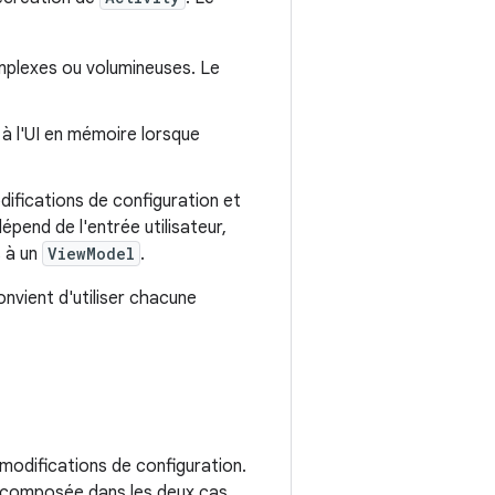
mplexes ou volumineuses. Le
é à l'UI en mémoire lorsque
odifications de configuration et
dépend de l'entrée utilisateur,
s à un
ViewModel
.
onvient d'utiliser chacune
modifications de configuration.
recomposée dans les deux cas,