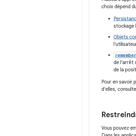
choix dépend du
Persistanc
stockage l
Objets co
l'utilisate
remembe
de l'arrêt
de la posi
Pour en savoir p
d'elles, consult
Restreindr
Vous pouvez emp
Dans les applic