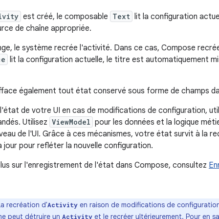
ivity
est créé, le composable
Text
lit la configuration actue
urce de chaîne appropriée.
ange, le système recrée l'activité. Dans ce cas, Compose recrée
ce
lit la configuration actuelle, le titre est automatiquement mi
efface également tout état conservé sous forme de champs d
'état de votre UI en cas de modifications de configuration, uti
ndés. Utilisez
ViewModel
pour les données et la logique méti
iveau de l'UI. Grâce à ces mécanismes, votre état survit à la r
à jour pour refléter la nouvelle configuration.
plus sur l'enregistrement de l'état dans Compose, consultez
Enr
a recréation d'
en raison de modifications de configuratio
Activity
me peut détruire un
et le recréer ultérieurement. Pour en sa
Activity