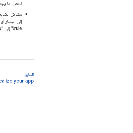
للنص، ما يجع
مشاكل الكتاب
rule!" إلى "elur selacoloduesp!" بدلاً من "!elur selacoloduesp".
السابق
calize your app