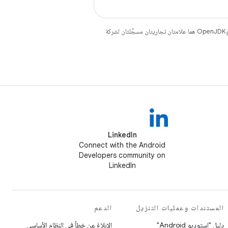
. إنّ Java وOpenJDK هما علامتان تجاريتان مسجَّلتان لشركة
LinkedIn
Connect with the Android
Developers community on
LinkedIn
المستندات وعمليات التنزيل
الدعم
دليل "استوديو Android"
الإبلاغ عن خطأ في النظام الأساسي