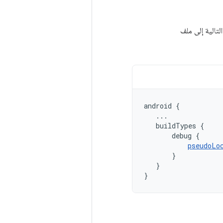
android
{
...
buildTypes
{
debug
{
pseudoLo
}
}
}