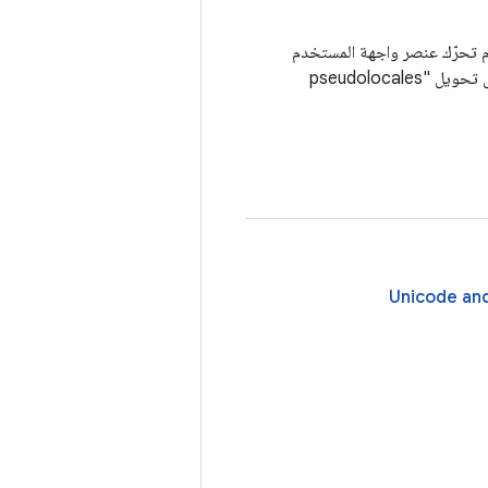
دم تحرّك عنصر واجهة المستخدم
إلى اليسار أو عدم عكس النص ونقله إلى اليسار أو استخدام علامات ترقيم في غير محلها، مثل تحويل "pseudolocales
Unicode and