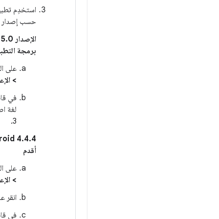
استخدِم تطبي
حسب إصدار Android، على النحو التالي:
برمجة التطب
على ال
> الإع
في قا
لغة اص
3.
أقدم
على ال
> الإع
انقر ع
في قا