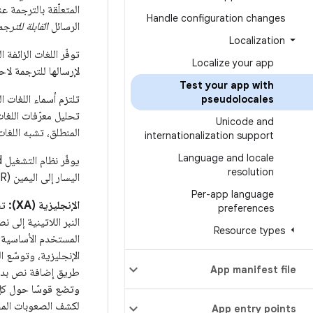
المتعلّقة بالترجمة ع
Handle configuration changes
الرسائل
القابلة للترجم
Localization
توفّر اللغات الزائف
Localize your app
لإرسالها للترجمة لاح
Test your app with
pseudolocales
Unicode and
المنطلق، تشبه اللغات
internationalization support
Language and locale
resolution
اليسار إلى اليمين (LTR) واللغات التي تُكتب من اليمين إلى اليسار (RTL):
Per-app language
الإنجليزية (XA):
تض
preferences
النبر اللاتينية إلى 
Resource types
المستخدم الأساسية ب
الإنجليزية، وتوسّع 
App manifest file
طريق إضافة نص بدون
وتضع قوسًا حول كل
لكشف الصعوبات المح
App entry points