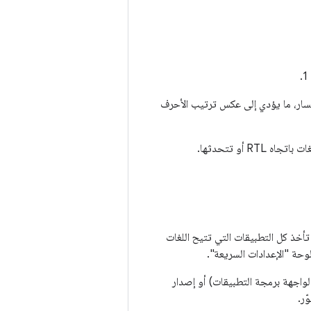
ليسار، ما يؤدي إلى عكس ترتيب الأحرف
 تأخذ كل التطبيقات التي تتيح اللغات
وحة "الإعدادات السريعة".
ستخدام لغات Android الزائفة، يجب أن يعمل جهازك بنظام التشغيل Android 4.3 (المستوى 18 لواجهة برمجة التطبيقات) أو إصدار
ّر.