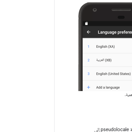
مية.
، اسحب علامة التبويب لنقل ملف ترجمة ملف ترجمة pseudolocale إلى