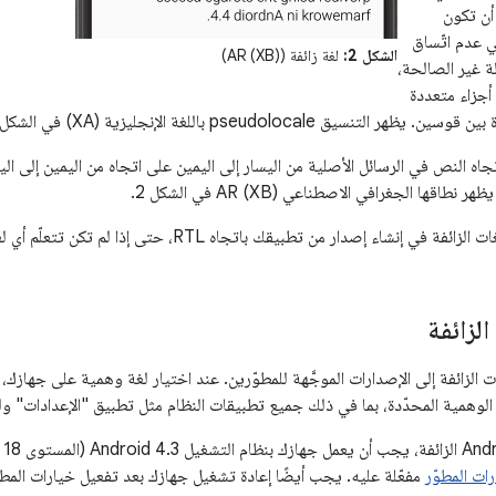
أن تكون
ي عدم اتّساق
الشكل 2:
لغة زائفة (AR (XB))
ة غير الصالحة،
 أجزاء متعددة
نسيق pseudolocale باللغة الإنجليزية (XA) في الشكل 1.
اه النص في الرسائل الأصلية من اليسار إلى اليمين على اتجاه من اليمين إلى ا
طاقها الجغرافي الاصطناعي AR (XB) في الشكل 2.
اء إصدار من تطبيقك باتجاه RTL، حتى إذا لم تكن تتعلّم أي لغات باتجاه RTL أو تتحدثها.
الزائفة
ات الزائفة إلى الإصدارات الموجَّهة للمطوّرين. عند اختيار لغة وهمية على جهازك،
الوهمية المحدّدة، بما في ذلك جميع تطبيقات النظام مثل تطبيق "الإعدادات" ول
لا
ات المطوّر
مفعّلة عليه. يجب أيضًا إعادة تشغيل جهازك بعد تفعيل خيارات المطو