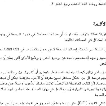
قائمة وجعله اللغة النشطة راجِع الشكل 3.
أقلمة
ة طريقة فعالة وتوفر الوقت لرصد أي مشكلات محتملة في قابلية الترجمة في وا
لمشاكل في المجالات التالية:
الثابتة التي لا يمكن إرسالها للترجمة كنص بدون علامات نبر في اللغة الزائفة ل
يق واجهة المستخدم ناتجة عن توسيع النص، وتوضّح الأماكن التي يمكن أن ت
لنص
ل، الذي يظهر كرسالة واحدة مقسمة على قوسَين أو أكثر وقد يؤدي ذلك إلى صع
يهم ترجمة كل جزء بشكل مستقل بدون معرفة أنّ الأجزاء مترابطة. يمكن أن تجع
لة، لأنّ اللغات المختلفة قد تتطلّب ترتيبًا مختلفًا للأجزاء أو بنية جمل مختلف
بانية والكورية والتاميلية، يُوضع الفعل في نهاية الجملة. عند تسلسل الجملة، ل
الحاجة.
مشاكل النصّ ثنائي الاتجاه (BIDI)، مثل عندما يتضمّن المحتوى في اتجاه واحد من 