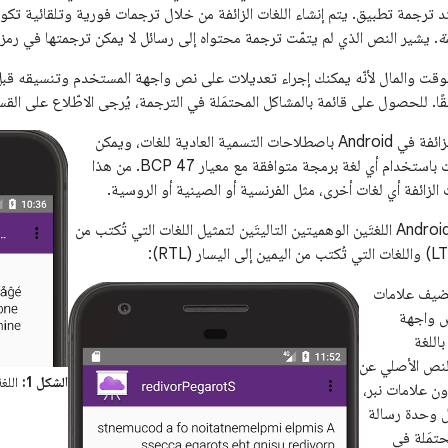
ند ترجمة تطبيق. يتم إنشاء اللغات الزائفة من خلال ترجمات فورية وتلقائية تكون ق
ة
. يشير النص الذي لم يتمّت ترجمة محتواه إلى رسائل لا يمكن ترجمتها في رمز 
ة الوقت والمال لأنّه يمكنك إجراء تعديلات على نص واجهة المستخدم وتنسيقه ق
قًا. للحصول على قائمة بالمشاكل المحتمَلة في الترجمة، يُرجى الاطّلاع على الق
تلتزم أسماء اللغات الزائفة في Android باصطلاحات التسمية العادية للغات، ويمكن
تحليل معرّفات اللغات باستخدام أي لغة برمجة متوافقة مع معيار BCP 47. من هذا
 الزائفة أي لغات أخرى، مثل الفرنسية أو الصينية أو الروسية.
يوفّر نظام التشغيل Android اللغتَين الوهميتين التاليتَين لتمثيل اللغات التي تُكتب من
يف علامات
نص واجهة
اللغة
النص الأصلي عن
الشكل 1:
اللغة 
 علامات نبر،
 وحدة رسالة
تمَلة في