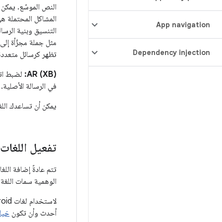
النص الموسّع. يمكن 
المشاكل المحتملة ه
App navigation
التنسيق وبنية الرسال
مثل جملة مجزّأة إلى
Dependency injection
تظهر كرسائل متعددة بين قوسين. يظهر الت
AR (XB):
لضبط اتج
في الرسالة الأصلية. يظهر ن
يمكن أن تساعدك اللغات الزائفة في إنش
تفعيل اللغات 
تتم عادةً إضافة اللغ
الوهمية سمات اللغة 
أحدث وأن تكون
خيار