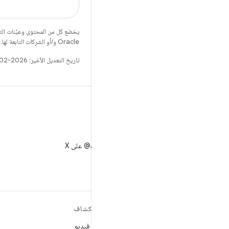
يخضع كل من المحتوى وعيّنات الت
Oracle و/أو الشركات التابعة لها.
تاريخ التعديل الأخير: 2026-02-28 (حسب التوقيت العالمي المتفَّق عليه)
X
متابعة AndroidDev@ على X
مزيد من المعلومات حول نظام
استكشاف
التشغيل ANDROID
ألعاب فيديو