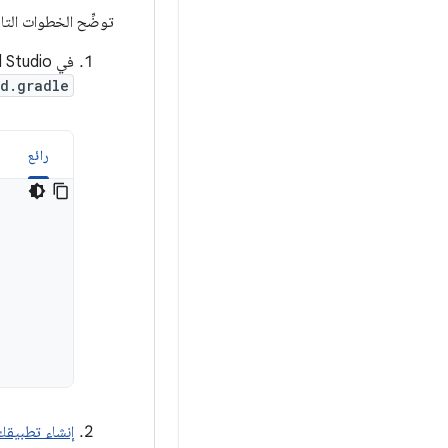
توضِّح الخطوات التال
في Android Studio، يمكنك تفعيل اللغات الزائفة لتطبيق معيّن عن طريق إضافة الإعدادات التالية إلى ملف
ld.gradle
رائع
إنشاء تطبيقك