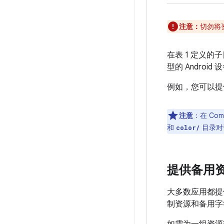
注意：
切勿将
在表 1 定义
型的 Andro
例如，您可以提
注意
：在 Co
和
目录对
color/
提供备用
大多数应用都提
制资源和备用字