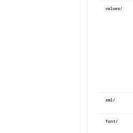
values
/
xml
/
font
/