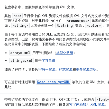
包含字符串、整数和颜色等简单值的 XML 文件。
res/
其他
子目录中的 XML 资源文件会根据 XML 文件名定义单个
<resources>
可描述多个资源。对于此目录中的文件，
元素的每个
<string>
R.string
<color>
如，
元素会创建一个
资源，
元
由于每个资源均使用自己的 XML 元素进行定义，因此您可以随意命
资源类型。但是，您可能需要将不同的资源类型分别放在不同的文件
在此目录中创建的资源，下面给出了相应的文件名约定：
arrays.xml
用于资源数组（
类型化数组
）
strings.xml
用于
字符串值
如需了解详情，请参阅
字符串资源
、
样式资源
和
更多资源类型
。
Resources
.
get
XML
可在运行时通过调用
读取的任意 XML 文件。
此处。
<font-
带有扩展名的字体文件（例如 TTF、OTF 或 TTC），或包含
需详细了解以资源形式使用的字体，请参阅
将字体添加为 XML 资源
。