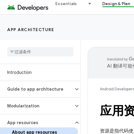
Essentials
Design & Plan
APP ARCHITECTURE
AI 翻译可
Introduction
Guide to app architecture
Android Developer
Modularization
应用
App resources
资源是指代码使
About app resources