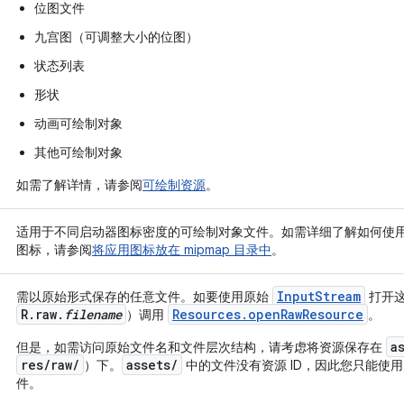
位图文件
九宫图（可调整大小的位图）
状态列表
形状
动画可绘制对象
其他可绘制对象
如需了解详情，请参阅
可绘制资源
。
适用于不同启动器图标密度的可绘制对象文件。如需详细了解如何使
图标，请参阅
将应用图标放在 mipmap 目录中
。
InputStream
需以原始形式保存的任意文件。如要使用原始
打开这
R.raw.
filename
Resources.openRawResource
）调用
。
a
但是，如需访问原始文件名和文件层次结构，请考虑将资源保存在
res/raw/
assets/
）下。
中的文件没有资源 ID，因此您只能使
件。