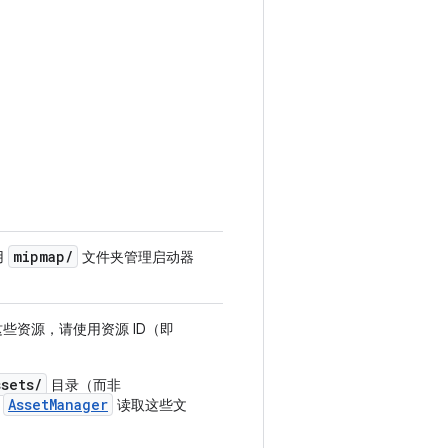
mipmap
/
用
文件夹管理启动器
些资源，请使用资源 ID（即
ssets/
目录（而非
AssetManager
用
读取这些文