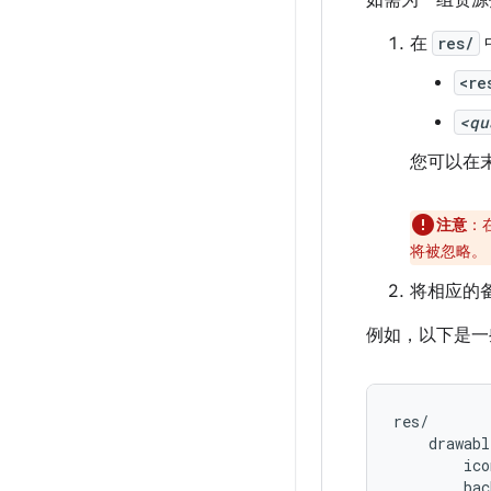
如需为一组资源
在
res/
<re
<qu
您可以在
注意
：
将被忽略。
将相应的
例如，以下是一
res/

    drawabl
        ico
        bac