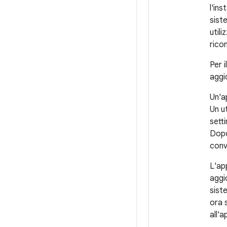
l'in
siste
utili
rico
Per 
aggi
Un'a
Un ut
sett
Dopo
conv
L'ap
aggi
sist
ora 
all'a