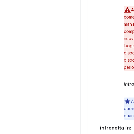
A
come 
man m
compl
nuove
luogo
dispo
dispo
perio
Intro
A
duran
quand
introdotta in: