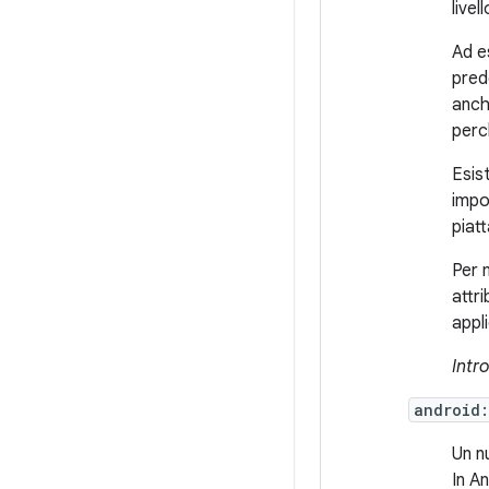
livel
Ad e
pred
anch
perc
Esis
impo
piat
Per 
attr
appl
Intro
android
Un n
In An