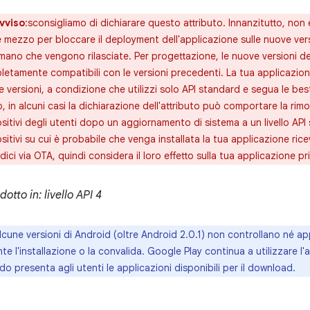
vviso
:sconsigliamo di dichiarare questo attributo. Innanzitutto, non 
mezzo per bloccare il deployment dell'applicazione sulle nuove vers
ano che vengono rilasciate. Per progettazione, le nuove versioni de
etamente compatibili con le versioni precedenti. La tua applicazion
 versioni, a condizione che utilizzi solo API standard e segua le bes
, in alcuni casi la dichiarazione dell'attributo può comportare la rim
sitivi degli utenti dopo un aggiornamento di sistema a un livello API
sitivi su cui è probabile che venga installata la tua applicazione ri
dici via OTA, quindi considera il loro effetto sulla tua applicazione p
dotto in: livello API 4
lcune versioni di Android (oltre Android 2.0.1) non controllano né ap
te l'installazione o la convalida. Google Play continua a utilizzare l'at
o presenta agli utenti le applicazioni disponibili per il download.