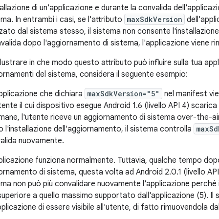
stallazione di un'applicazione e durante la convalida dell'applic
ma. In entrambi i casi, se l'attributo
maxSdkVersion
dell'appli
zzato dal sistema stesso, il sistema non consente l'installazione
nvalida dopo l'aggiornamento di sistema, l'applicazione viene ri
illustrare in che modo questo attributo può influire sulla tua app
ornamenti del sistema, considera il seguente esempio:
pplicazione che dichiara
maxSdkVersion="5"
nel manifest vie
ente il cui dispositivo esegue Android 1.6 (livello API 4) scarica
imane, l'utente riceve un aggiornamento di sistema over-the-air 
 l'installazione dell'aggiornamento, il sistema controlla
maxSd
alida nuovamente.
plicazione funziona normalmente. Tuttavia, qualche tempo dopo, 
ornamento di sistema, questa volta ad Android 2.0.1 (livello API
ema non può più convalidare nuovamente l'applicazione perché il 
superiore a quello massimo supportato dall'applicazione (5). Il
pplicazione di essere visibile all'utente, di fatto rimuovendola da