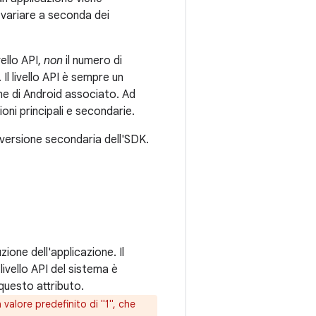
 variare a seconda dei
ello API,
non
il numero di
l livello API è sempre un
one di Android associato. Ad
oni principali e secondarie.
 versione secondaria dell'SDK.
zione dell'applicazione. Il
livello API del sistema è
 questo attributo.
 valore predefinito di "1", che