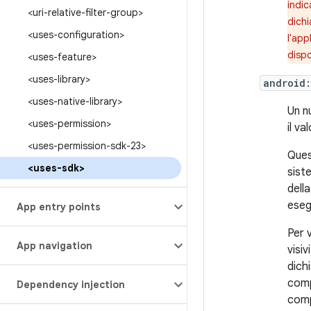
indic
<uri-relative-filter-group>
dichi
<uses-configuration>
l'app
dispo
<uses-feature>
<uses-library>
android:
<uses-native-library>
Un n
<uses-permission>
il v
<uses-permission-sdk-23>
Ques
<uses-sdk>
sist
dell
eseg
App entry points
Per 
App navigation
visiv
dich
comp
Dependency injection
comp