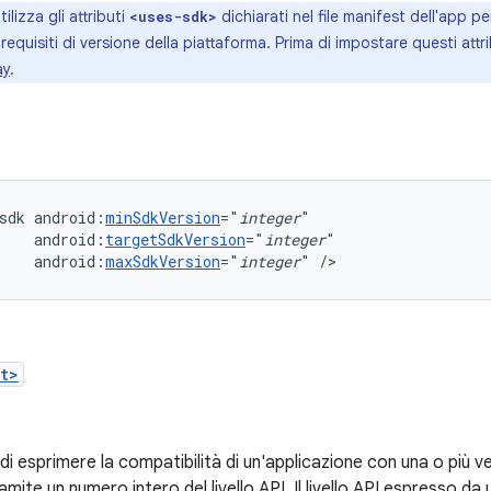
ilizza gli attributi
dichiarati nel file manifest dell'app per
<uses-sdk>
equisiti di versione della piattaforma. Prima di impostare questi attr
ay
.
sdk
android:
minSdkVersion
="
integer
android:
targetSdkVersion
="
integer
android:
maxSdkVersion
="
integer
"
/>
t>
i esprimere la compatibilità di un'applicazione con una o più ve
amite un numero intero del livello API. Il livello API espresso da