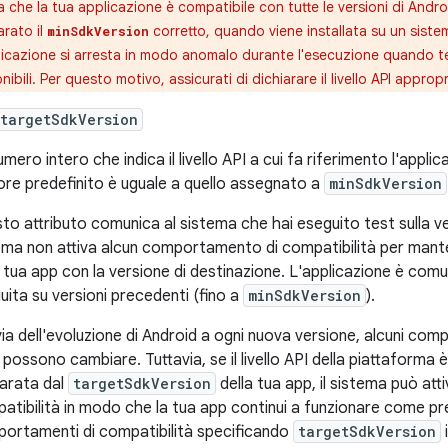
a che la tua applicazione è compatibile con tutte le versioni di Andr
arato il
corretto, quando viene installata su un sistem
minSdkVersion
licazione si arresta in modo anomalo durante l'esecuzione quando te
nibili. Per questo motivo, assicurati di dichiarare il livello API approp
targetSdkVersion
umero intero che indica il livello API a cui fa riferimento l'appl
alore predefinito è uguale a quello assegnato a
minSdkVersion
to attributo comunica al sistema che hai eseguito test sulla ver
ema non attiva alcun comportamento di compatibilità per mante
a tua app con la versione di destinazione. L'applicazione è com
uita su versioni precedenti (fino a
minSdkVersion
).
via dell'evoluzione di Android a ogni nuova versione, alcuni com
i possono cambiare. Tuttavia, se il livello API della piattaforma 
iarata dal
targetSdkVersion
della tua app, il sistema può at
atibilità in modo che la tua app continui a funzionare come pre
ortamenti di compatibilità specificando
targetSdkVersion