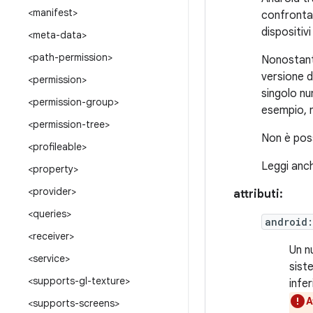
<manifest>
confrontat
dispositivi
<meta-data>
<path-permission>
Nonostante
versione d
<permission>
singolo nu
<permission-group>
esempio, n
<permission-tree>
Non è poss
<profileable>
Leggi anc
<property>
<provider>
attributi:
<queries>
android
<receiver>
Un nu
<service>
siste
<supports-gl-texture>
infe
A
<supports-screens>