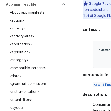
Google Play ut
App manifest file
non soddisfano i r
About app manifests
filtri di Google Pl
<action>
<activity>
sintassi:
<activity-alias>
<application>
<uses-
<attribution>
<category>
<compatible-screens>
contenuto in:
<data>
<grant-uri-permission>
<manifes
<instrumentation>
description:
<intent-filter>
Consente d
<layout>
Android tr