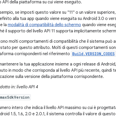
lo API della piattaforma su cui viene eseguito.
sempio, se imposti questo valore su "11" o un valore superiore, 
efinito alla tua app quando viene eseguita su Android 3.0 o vers
e la
modalità di compatibilità dello schermo
quando viene esegu
hé il supporto del livello API 11 supporta implicitamente schermi
tono molti comportamenti di compatibilità che il sistema può at
stato per questo attributo. Molti di questi comportamenti sono d
taforma corrispondenti nel riferimento
Build.VERSION_CODES
mantenere la tua applicazione insieme a ogni release di Android,
ibuto in modo che corrisponda al livello API più recente, quindi 
icazione sulla versione della piattaforma corrispondente.
dotto in: livello API 4
:maxSdkVersion
umero intero che indica il livello API massimo su cui è progettata
droid 1.5, 1.6, 2.0 e 2.0.1, il sistema controlla il valore di quest