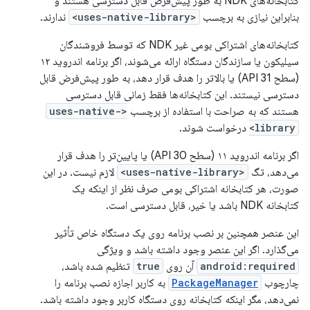
کتابخانه‌های NDK به طور پیش‌فرض قابل دسترسی هستند و
بنابراین نیازی به برچسب
<uses-native-library>
ندارند.
کتابخانه‌های اشتراکی بومی غیر NDK که توسط فروشندگان
سیلیکون یا سازندگان دستگاه ارائه می‌شوند، اگر برنامه اندروید ۱۲
(سطح API 31) یا بالاتر را هدف قرار دهد، به طور پیش‌فرض قابل
دسترسی نیستند. این کتابخانه‌ها فقط زمانی قابل دسترسی
هستند که به صراحت با استفاده از برچسب
<uses-native-
library>
درخواست شوند.
اگر برنامه اندروید ۱۱ (سطح API 30) یا پایین‌تر را هدف قرار
می‌دهد، تگ
<uses-native-library>
لازم نیست. در این
صورت، هر کتابخانه اشتراکی بومی صرف نظر از اینکه یک
کتابخانه NDK باشد یا خیر، قابل دسترسی است.
این عنصر همچنین بر نصب برنامه روی یک دستگاه خاص تأثیر
می‌گذارد. اگر این عنصر وجود داشته باشد و ویژگی
android:required
آن روی
true
تنظیم شده باشد،
چارچوب
PackageManager
به کاربر اجازه نصب برنامه را
نمی‌دهد، مگر اینکه کتابخانه روی دستگاه کاربر وجود داشته باشد.