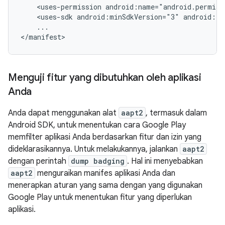
<uses-permission
android:name="android.permiss
<uses-sdk
android:minSdkVersion="3"
android:ta
...

</manifest>
Menguji fitur yang dibutuhkan oleh aplikasi
Anda
Anda dapat menggunakan alat
aapt2
, termasuk dalam
Android SDK, untuk menentukan cara Google Play
memfilter aplikasi Anda berdasarkan fitur dan izin yang
dideklarasikannya. Untuk melakukannya, jalankan
aapt2
dengan perintah
dump badging
. Hal ini menyebabkan
aapt2
menguraikan manifes aplikasi Anda dan
menerapkan aturan yang sama dengan yang digunakan
Google Play untuk menentukan fitur yang diperlukan
aplikasi.