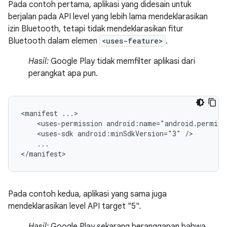
Pada contoh pertama, aplikasi yang didesain untuk
berjalan pada API level yang lebih lama mendeklarasikan
izin Bluetooth, tetapi tidak mendeklarasikan fitur
Bluetooth dalam elemen
<uses-feature>
.
Hasil:
Google Play tidak memfilter aplikasi dari
perangkat apa pun.
<manifest
<uses-permission
android:name="android.permiss
<uses-sdk
android:minSdkVersion="3"
...

</manifest>
Pada contoh kedua, aplikasi yang sama juga
mendeklarasikan level API target "5".
Hasil:
Google Play sekarang beranggapan bahwa