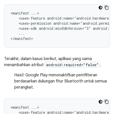
<manifest
<uses-feature
android:name="android.hardware.b
<uses-permission
android:name="android.permiss
<uses-sdk
android:minSdkVersion="3"
android:ta
...

</manifest>
Terakhir, dalam kasus berikut, aplikasi yang sama
menambahkan atribut
android:required="false"
.
Hasil:
Google Play menonaktifkan pemfilteran
berdasarkan dukungan fitur Bluetooth untuk semua
perangkat.
<manifest
<uses-feature
android:name="android.hardware.b