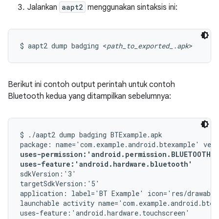
Jalankan
aapt2
menggunakan sintaksis ini:
$ aapt2 dump badging <
path_to_exported_.apk
>
Berikut ini contoh output perintah untuk contoh
Bluetooth kedua yang ditampilkan sebelumnya:
$ ./aapt2 dump badging BTExample.apk

uses-permission:'android.permission.BLUETOOTH_A
uses-feature:'android.hardware.bluetooth'
sdkVersion:'3'

targetSdkVersion:'5'

application: label='BT Example' icon='res/drawable
launchable activity name='com.example.android.btex
uses-feature:'android.hardware.touchscreen'
