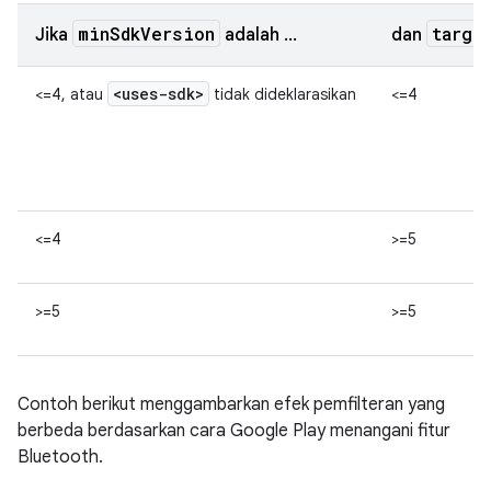
minSdkVersion
targe
Jika
adalah ...
dan
<uses-sdk>
<=4, atau
tidak dideklarasikan
<=4
<=4
>=5
>=5
>=5
Contoh berikut menggambarkan efek pemfilteran yang
berbeda berdasarkan cara Google Play menangani fitur
Bluetooth.