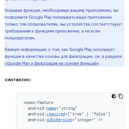
Указывая функции, необходимые вашему приложению, вы
позволяете Google Play показывать ваше приложение
только тем пользователям, чьи устройства соответствуют
требованиям к функциям приложения, а не всем
пользователям.
Важную информацию о том, как Google Play использует
функции в качестве основы для фильтрации, см. в разделе
«Google Play и фильтрация на основе функций»
.
синтаксис:
android:
name
="
string
android:
required
=["true"
|
android:
glEsVersion
="
integer
"
/>