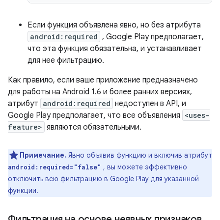
Если функция объявлена ​​явно, но без атрибута
android:required
, Google Play предполагает,
что эта функция обязательна, и устанавливает
для нее фильтрацию.
Как правило, если ваше приложение предназначено
для работы на Android 1.6 и более ранних версиях,
атрибут
android:required
недоступен в API, и
Google Play предполагает, что все объявления
<uses-
feature>
являются обязательными.
Примечание.
Явно объявив функцию и включив атрибут
, вы можете эффективно
android:required="false"
отключить всю фильтрацию в Google Play для указанной
функции.
Фильтрация на основе неявных признаков