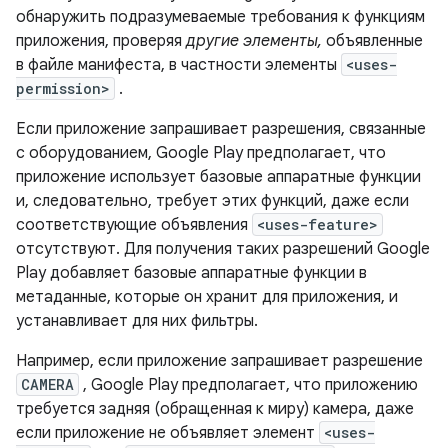
обнаружить подразумеваемые требования к функциям
приложения, проверяя
другие элементы,
объявленные
в файле манифеста, в частности элементы
<uses-
permission>
.
Если приложение запрашивает разрешения, связанные
с оборудованием, Google Play предполагает, что
приложение использует базовые аппаратные функции
и, следовательно, требует этих функций, даже если
соответствующие объявления
<uses-feature>
отсутствуют. Для получения таких разрешений Google
Play добавляет базовые аппаратные функции в
метаданные, которые он хранит для приложения, и
устанавливает для них фильтры.
Например, если приложение запрашивает разрешение
CAMERA
, Google Play предполагает, что приложению
требуется задняя (обращенная к миру) камера, даже
если приложение не объявляет элемент
<uses-