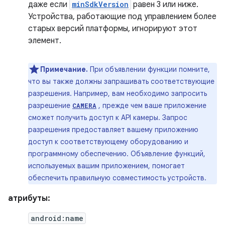
даже если
minSdkVersion
равен 3 или ниже.
Устройства, работающие под управлением более
старых версий платформы, игнорируют этот
элемент.
Примечание.
При объявлении функции помните,
что вы также должны запрашивать соответствующие
разрешения. Например, вам необходимо запросить
разрешение
, прежде чем ваше приложение
CAMERA
сможет получить доступ к API камеры. Запрос
разрешения предоставляет вашему приложению
доступ к соответствующему оборудованию и
программному обеспечению. Объявление функций,
используемых вашим приложением, помогает
обеспечить правильную совместимость устройств.
атрибуты:
android:name