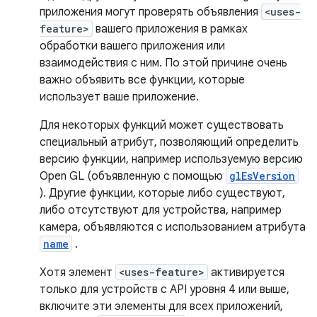
приложения могут проверять объявления
<uses-
feature>
вашего приложения в рамках
обработки вашего приложения или
взаимодействия с ним. По этой причине очень
важно объявить все функции, которые
использует ваше приложение.
Для некоторых функций может существовать
специальный атрибут, позволяющий определить
версию функции, например используемую версию
Open GL (объявленную с помощью
glEsVersion
). Другие функции, которые либо существуют,
либо отсутствуют для устройства, например
камера, объявляются с использованием атрибута
name
.
Хотя элемент
<uses-feature>
активируется
только для устройств с API уровня 4 или выше,
включите эти элементы для всех приложений,