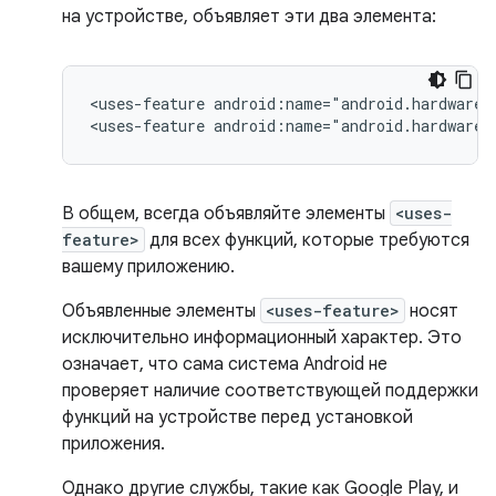
на устройстве, объявляет эти два элемента:
<uses-feature
android:name="android.hardware.
<uses-feature
android:name="android.hardware.
В общем, всегда объявляйте элементы
<uses-
feature>
для всех функций, которые требуются
вашему приложению.
Объявленные элементы
<uses-feature>
носят
исключительно информационный характер. Это
означает, что сама система Android не
проверяет наличие соответствующей поддержки
функций на устройстве перед установкой
приложения.
Однако другие службы, такие как Google Play, и