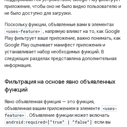
приложение, чтобы оно не было видно пользователю и
не было доступно для загрузки.
Поскольку функции, объявленные вами в элементах
<uses-feature>
, напрямую влияют на то, как Google
Play фильтрует ваше приложение, важно понимать, как
Google Play оценивает манифест приложения и
устанавливает набор необходимых функций. В
следующих разделах представлена ​​дополнительная
информация.
Фильтрация на основе явно объявленных
функций
Явно объявленная функция — это функция,
объявленная вашим приложением в элементе
<uses-
feature>
. Объявление функции может включать
android:required=["true" | "false"]
если вы