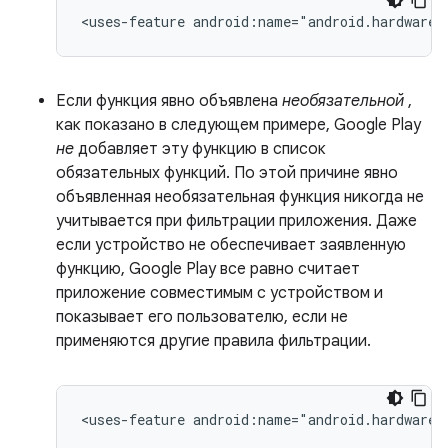
<uses-feature
android:name="android.hardware.
Если функция явно объявлена
​​необязательной
,
как показано в следующем примере, Google Play
не
добавляет эту функцию в список
обязательных функций. По этой причине явно
объявленная необязательная функция никогда не
учитывается при фильтрации приложения. Даже
если устройство не обеспечивает заявленную
функцию, Google Play все равно считает
приложение совместимым с устройством и
показывает его пользователю, если не
применяются другие правила фильтрации.
<uses-feature
android:name="android.hardware.