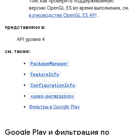
том, как проверить поддерживаемую
версию OpenGL ES во время выполнения, см.
в руководстве OpenGL ES API
.
представлено в:
API уровня 4
см. также:
PackageManager
FeatureInfo
ConfigurationInfo
<uses-permission>
Фильтры в Google Play
Google Play и фильтрация по