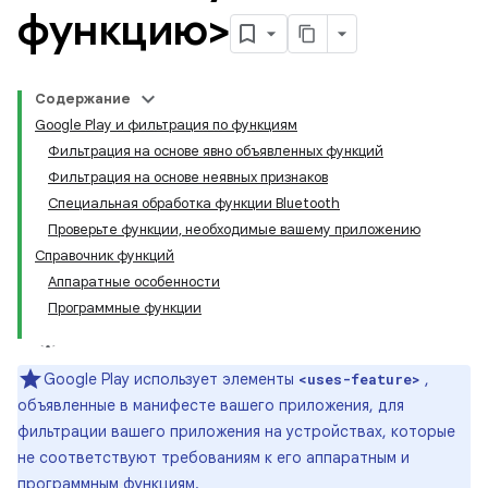
функцию>
Содержание
Google Play и фильтрация по функциям
Фильтрация на основе явно объявленных функций
Фильтрация на основе неявных признаков
Специальная обработка функции Bluetooth
Проверьте функции, необходимые вашему приложению
Справочник функций
Аппаратные особенности
Программные функции
Google Play использует элементы
,
<uses-feature>
объявленные в манифесте вашего приложения, для
фильтрации вашего приложения на устройствах, которые
не соответствуют требованиям к его аппаратным и
программным функциям.