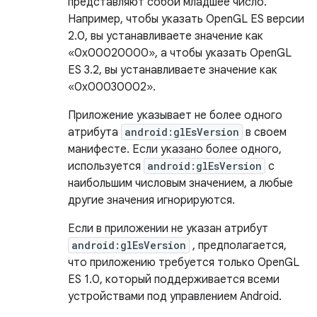
представляют собой младшее число.
Например, чтобы указать OpenGL ES версии
2.0, вы устанавливаете значение как
«0x00020000», а чтобы указать OpenGL
ES 3.2, вы устанавливаете значение как
«0x00030002».
Приложение указывает не более одного
атрибута
android:glEsVersion
в своем
манифесте. Если указано более одного,
используется
android:glEsVersion
с
наибольшим числовым значением, а любые
другие значения игнорируются.
Если в приложении не указан атрибут
android:glEsVersion
, предполагается,
что приложению требуется только OpenGL
ES 1.0, который поддерживается всеми
устройствами под управлением Android.