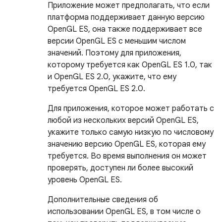
Приложение может предполагать, что если
платформа поддерживает данную версию
OpenGL ES, она также поддерживает все
версии OpenGL ES с меньшим числом
значений. Поэтому для приложения,
которому требуется как OpenGL ES 1.0, так
и OpenGL ES 2.0, укажите, что ему
требуется OpenGL ES 2.0.
Для приложения, которое может работать с
любой из нескольких версий OpenGL ES,
укажите только самую низкую по числовому
значению версию OpenGL ES, которая ему
требуется. Во время выполнения он может
проверять, доступен ли более высокий
уровень OpenGL ES.
Дополнительные сведения об
использовании OpenGL ES, в том числе о