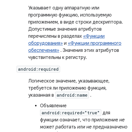
Указывает одну аппаратную или
программную функцию, используемую
приложением, в виде строки дескриптора.
Допустимые значения атрибутов
перечислены в разделах
«Функции
оборудования»
и
«Функции программного
обеспечения»
. Значения этих атрибутов
чувствительны к регистру.
android:required
Логическое значение, указывающее,
требуется ли приложению функция,
указанная в
android:name
.
Объявление
android:required="true"
для
функции означает, что приложение
не
может работать или не предназначено